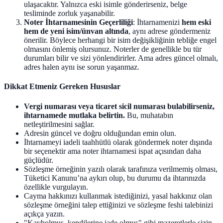
ulaşacaktır. Yalnızca eski isimle gönderirseniz, belge
tesliminde zorluk yaşanabilir.
Noter İhtarnamesinin Geçerliliği
: İhtarnamenizi
hem eski
hem de yeni isim/ünvan altında
, aynı adrese göndermeniz
önerilir. Böylece herhangi bir isim değişikliğinin tebliğe engel
olmasını önlemiş olursunuz. Noterler de genellikle bu tür
durumları bilir ve sizi yönlendirirler. Ama adres güncel olmalı,
adres halen aynı ise sorun yaşanmaz.
Dikkat Etmeniz Gereken Hususlar
Vergi numarası veya ticaret sicil numarası bulabilirseniz,
ihtarnamede mutlaka belirtin.
Bu, muhatabın
netleştirilmesini sağlar.
Adresin güncel ve doğru olduğundan emin olun.
İhtarnameyi iadeli taahhütlü olarak göndermek noter dışında
bir seçenektir ama noter ihtarnamesi ispat açısından daha
güçlüdür.
Sözleşme örneğinin yazılı olarak tarafınıza verilmemiş olması,
Tüketici Kanunu’na aykırı olup, bu durumu da ihtarınızda
özellikle vurgulayın.
Cayma hakkınızı kullanmak istediğinizi, yasal hakkınız olan
sözleşme örneğini talep ettiğinizi ve sözleşme feshi talebinizi
açıkça yazın.
"Kaybolmuş, kendilerine iade olmuş" gibi mazeretlerle sizin