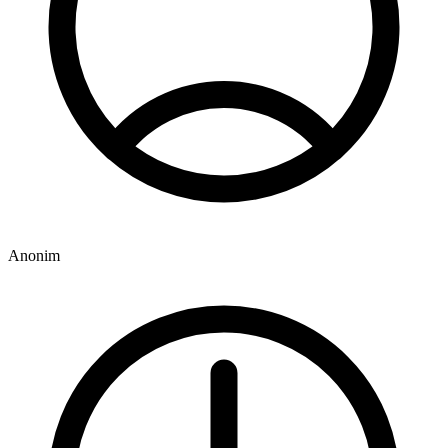
Anonim
9