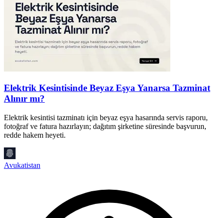
Elektrik Kesintisinde Beyaz Eşya Yanarsa Tazminat
Alınır mı?
D
F
Elektrik kesintisi tazminatı için beyaz eşya hasarında servis raporu,
g
fotoğraf ve fatura hazırlayın; dağıtım şirketine süresinde başvurun,
redde hakem heyeti.
A
Avukatistan