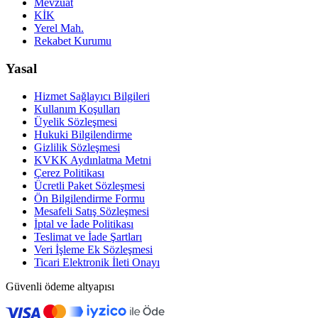
Mevzuat
KİK
Yerel Mah.
Rekabet Kurumu
Yasal
Hizmet Sağlayıcı Bilgileri
Kullanım Koşulları
Üyelik Sözleşmesi
Hukuki Bilgilendirme
Gizlilik Sözleşmesi
KVKK Aydınlatma Metni
Çerez Politikası
Ücretli Paket Sözleşmesi
Ön Bilgilendirme Formu
Mesafeli Satış Sözleşmesi
İptal ve İade Politikası
Teslimat ve İade Şartları
Veri İşleme Ek Sözleşmesi
Ticari Elektronik İleti Onayı
Güvenli ödeme altyapısı