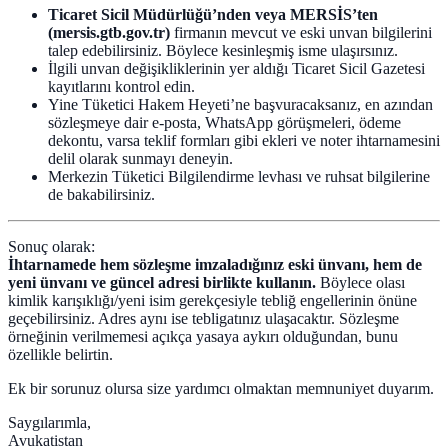
Ticaret Sicil Müdürlüğü’nden veya MERSİS’ten
(mersis.gtb.gov.tr)
firmanın mevcut ve eski unvan bilgilerini
talep edebilirsiniz. Böylece kesinleşmiş isme ulaşırsınız.
İlgili unvan değişikliklerinin yer aldığı Ticaret Sicil Gazetesi
kayıtlarını kontrol edin.
Yine Tüketici Hakem Heyeti’ne başvuracaksanız, en azından
sözleşmeye dair e-posta, WhatsApp görüşmeleri, ödeme
dekontu, varsa teklif formları gibi ekleri ve noter ihtarnamesini
delil olarak sunmayı deneyin.
Merkezin Tüketici Bilgilendirme levhası ve ruhsat bilgilerine
de bakabilirsiniz.
Sonuç olarak:
İhtarnamede hem sözleşme imzaladığınız eski ünvanı, hem de
yeni ünvanı ve güncel adresi birlikte kullanın.
Böylece olası
kimlik karışıklığı/yeni isim gerekçesiyle tebliğ engellerinin önüne
geçebilirsiniz. Adres aynı ise tebligatınız ulaşacaktır. Sözleşme
örneğinin verilmemesi açıkça yasaya aykırı olduğundan, bunu
özellikle belirtin.
Ek bir sorunuz olursa size yardımcı olmaktan memnuniyet duyarım.
Saygılarımla,
Avukatistan