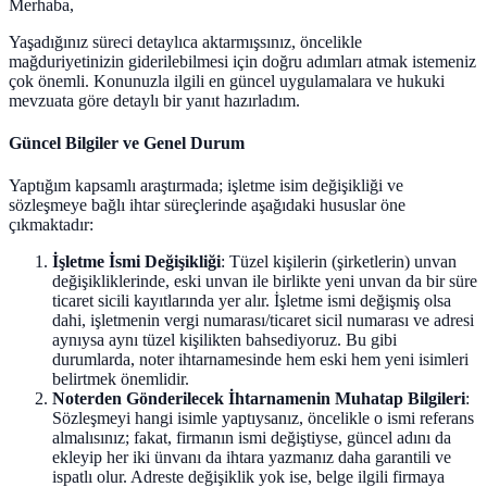
Merhaba,
Yaşadığınız süreci detaylıca aktarmışsınız, öncelikle
mağduriyetinizin giderilebilmesi için doğru adımları atmak istemeniz
çok önemli. Konunuzla ilgili en güncel uygulamalara ve hukuki
mevzuata göre detaylı bir yanıt hazırladım.
Güncel Bilgiler ve Genel Durum
Yaptığım kapsamlı araştırmada; işletme isim değişikliği ve
sözleşmeye bağlı ihtar süreçlerinde aşağıdaki hususlar öne
çıkmaktadır:
İşletme İsmi Değişikliği
: Tüzel kişilerin (şirketlerin) unvan
değişikliklerinde, eski unvan ile birlikte yeni unvan da bir süre
ticaret sicili kayıtlarında yer alır. İşletme ismi değişmiş olsa
dahi, işletmenin vergi numarası/ticaret sicil numarası ve adresi
aynıysa aynı tüzel kişilikten bahsediyoruz. Bu gibi
durumlarda, noter ihtarnamesinde hem eski hem yeni isimleri
belirtmek önemlidir.
Noterden Gönderilecek İhtarnamenin Muhatap Bilgileri
:
Sözleşmeyi hangi isimle yaptıysanız, öncelikle o ismi referans
almalısınız; fakat, firmanın ismi değiştiyse, güncel adını da
ekleyip her iki ünvanı da ihtara yazmanız daha garantili ve
ispatlı olur. Adreste değişiklik yok ise, belge ilgili firmaya