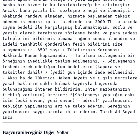
başka bir hizmette kullanılabileceği belirtilmiştir.
Ancak, bana yazılı bir sözleşme örneği verilmemiştir.
Akabinde randevu almadan, hizmete başlamadan taksit
ödemem istenmiş; iptal talebimde ise 3000 TL tutarında
cayma bedeli ile karşılaşmış bulunmaktayım. Sözlü ve
yazılı olarak tarafınıza sözleşme feshi ve para iadesi
taleplerimi bildirmiş olmama rağmen sonuç alamadım ve
iadeli taahhütlü gönderilen fesih bildirimi size
ulaşmamıştır. 6502 sayılı Tüketicinin Korunması
Hakkında Kanun kapsamında; - Tarafıma sözleşmenin bir
örneğinin ivedilikle teslim edilmesini, - Sözleşmenin
feshedilerek ödediğim tüm bedellerin (kapora ve
taksitler dahil) 7 (yedi) gün içinde iade edilmesini,
- Aksi halde Tüketici Hakem Heyeti ve ilgili mercilere
yasal haklarım saklı kalmak kaydıyla başvuruda
bulunacağımı ihtaren bildiririm. İhtar mazbatanızın
(tebliğ zarfının) üzerine; "[Sözleşmeyi yaptığım eski
isim (eski ünvan, yeni ünvan) – adres]" yazılmasını,
tebliğin yapılmasını arz ve talep ederim. Gereğinin
yapılmasını saygılarımla ihtar ederim. Tarih Ad Soyad
İmza
Başvurabileceğiniz Diğer Yollar