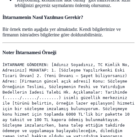
tebliğinizi geçersiz saymalarını önlemiş olursunuz.
İhtarnamenin Nasıl Yazılması Gerekir?
Bir örnek metin aşağıda yer almaktadır. Kendi bilgilerinize ve
firmanın isim/adres bilgilerine göre doldurabilirsiniz.
Noter İhtarnamesi Örneği
İHTARNAME GÖNDEREN: [Adınız Soyadınız, TC Kimlik No,
Adresiniz] MUHATAP: 1. [Sözleşme Yapılırkenki Eski
Ticari Ünvan] 2. (Yeni Ünvanı – Şayet biliyorsanız)
Adres: [Firmanın güncel açık adresi] Konu: Sözleşme
Örneğinin Teslimi, Sözleşmenin Feshi ve Yatırdığım
Bedellerin İadesi Talebi Hk. Açıklamalar: Tarihinde
(....../....../........) isimli güzellik merkeziniz
ile [türünü belirtin, örneğin lazer epilasyon] hizmeti
için bir sözleşme imzalamış bulunuyorum. Sözleşmeye
konu hizmet için toplamda 6000 TL'lik bir pakette 10
ay taksit ve 100 TL kapora ödemiş bulunmaktayım.
Sözleşme imzalanırken, bana talep ettiğim takdirde
ödemeye ve uygulamaya başlayabileceğim, dilediğim
zaman iptal hakkım olduğu ve yatırdığım kaporanın