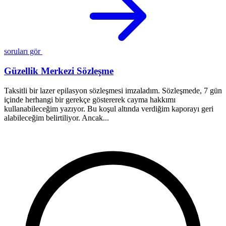
soruları gör
Güzellik Merkezi Sözleşme
Taksitli bir lazer epilasyon sözleşmesi imzaladım. Sözleşmede, 7 gün
içinde herhangi bir gerekçe göstererek cayma hakkımı
Y
kullanabileceğim yazıyor. Bu koşul altında verdiğim kaporayı geri
m
alabileceğim belirtiliyor. Ancak...
k
g
Z