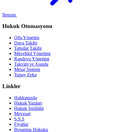
İletişim
Hukuk Otomasyonu
Ofis Yönetim
Dava Takibi
Tahsilat Takibi
Müvekkil Yönetimi
Randevu Yönetimi
Takvim ve Ajanda
Mesaj Sistemi
Yapay Zeka
Linkler
Hakkımızda
Hukuk Yazıları
Hukuk Sözlüğü
Mevzuat
S.S.S
Fiyatlar
Boşanma Hukuku