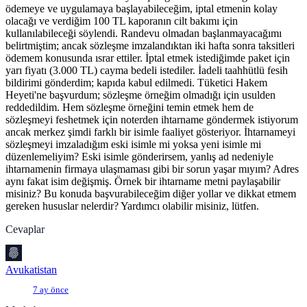
ödemeye ve uygulamaya başlayabileceğim, iptal etmenin kolay
olacağı ve verdiğim 100 TL kaporanın cilt bakımı için
kullanılabileceği söylendi. Randevu olmadan başlanmayacağımı
belirtmiştim; ancak sözleşme imzalandıktan iki hafta sonra taksitleri
ödemem konusunda ısrar ettiler. İptal etmek istediğimde paket için
yarı fiyatı (3.000 TL) cayma bedeli istediler. İadeli taahhütlü fesih
bildirimi gönderdim; kapıda kabul edilmedi. Tüketici Hakem
Heyeti'ne başvurdum; sözleşme örneğim olmadığı için usulden
reddedildim. Hem sözleşme örneğini temin etmek hem de
sözleşmeyi feshetmek için noterden ihtarname göndermek istiyorum
ancak merkez şimdi farklı bir isimle faaliyet gösteriyor. İhtarnameyi
sözleşmeyi imzaladığım eski isimle mi yoksa yeni isimle mi
düzenlemeliyim? Eski isimle gönderirsem, yanlış ad nedeniyle
ihtarnamenin firmaya ulaşmaması gibi bir sorun yaşar mıyım? Adres
aynı fakat isim değişmiş. Örnek bir ihtarname metni paylaşabilir
misiniz? Bu konuda başvurabileceğim diğer yollar ve dikkat etmem
gereken hususlar nelerdir? Yardımcı olabilir misiniz, lütfen.
Cevaplar
Avukatistan
7 ay önce