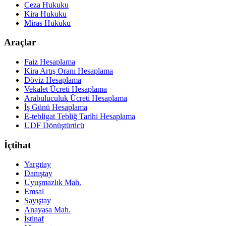
Ceza Hukuku
Kira Hukuku
Miras Hukuku
Araçlar
Faiz Hesaplama
Kira Artış Oranı Hesaplama
Döviz Hesaplama
Vekalet Ücreti Hesaplama
Arabuluculuk Ücreti Hesaplama
İş Günü Hesaplama
E-tebligat Tebliğ Tarihi Hesaplama
UDF Dönüştürücü
İçtihat
Yargıtay
Danıştay
Uyuşmazlık Mah.
Emsal
Sayıştay
Anayasa Mah.
İstinaf