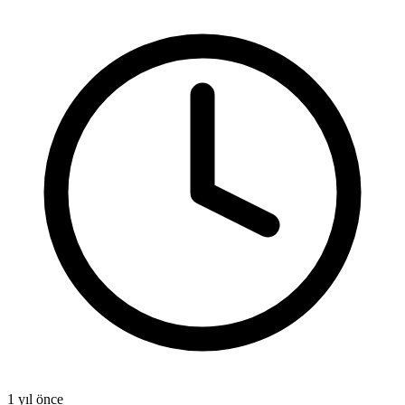
4
1 yıl önce