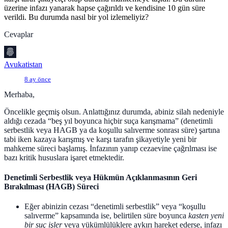
üzerine infazı yanarak hapse çağırıldı ve kendisine 10 gün süre
verildi. Bu durumda nasıl bir yol izlemeliyiz?
Cevaplar
Avukatistan
8 ay önce
Merhaba,
Öncelikle geçmiş olsun. Anlattığınız durumda, abiniz silah nedeniyle
aldığı cezada “beş yıl boyunca hiçbir suça karışmama” (denetimli
serbestlik veya HAGB ya da koşullu salıverme sonrası süre) şartına
tabi iken kazaya karışmış ve karşı tarafın şikayetiyle yeni bir
mahkeme süreci başlamış. İnfazının yanıp cezaevine çağrılması ise
bazı kritik hususlara işaret etmektedir.
Denetimli Serbestlik veya Hükmün Açıklanmasının Geri
Bırakılması (HAGB) Süreci
Eğer abinizin cezası “denetimli serbestlik” veya “koşullu
salıverme” kapsamında ise, belirtilen süre boyunca
kasten yeni
bir suç işler
veya yükümlülüklere aykırı hareket ederse, infazı