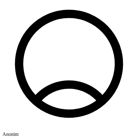
M
Anonim