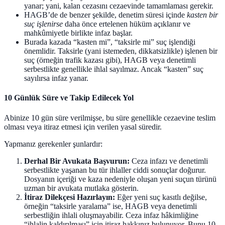
yanar; yani, kalan cezasını cezaevinde tamamlaması gerekir.
HAGB’de de benzer şekilde, denetim süresi içinde
kasten bir
suç işlenirse
daha önce ertelenen hüküm açıklanır ve
mahkûmiyetle birlikte infaz başlar.
Burada kazada “kasten mi”, “taksirle mi” suç işlendiği
önemlidir. Taksirle (yani istemeden, dikkatsizlikle) işlenen bir
suç (örneğin trafik kazası gibi), HAGB veya denetimli
serbestlikte genellikle ihlal sayılmaz. Ancak “kasten” suç
sayılırsa infaz yanar.
10 Günlük Süre ve Takip Edilecek Yol
Abinize 10 gün süre verilmişse, bu süre genellikle cezaevine teslim
olması veya itiraz etmesi için verilen yasal süredir.
Yapmanız gerekenler şunlardır:
Derhal Bir Avukata Başvurun:
Ceza infazı ve denetimli
serbestlikte yaşanan bu tür ihlaller ciddi sonuçlar doğurur.
Dosyanın içeriği ve kaza nedeniyle oluşan yeni suçun türünü
uzman bir avukata mutlaka gösterin.
İtiraz Dilekçesi Hazırlayın:
Eğer yeni suç kasıtlı değilse,
örneğin “taksirle yaralama” ise, HAGB veya denetimli
serbestliğin ihlali oluşmayabilir. Ceza infaz hâkimliğine
“ihlalin kaldırılması” için itiraz hakkınız bulunuyor. Bunu 10