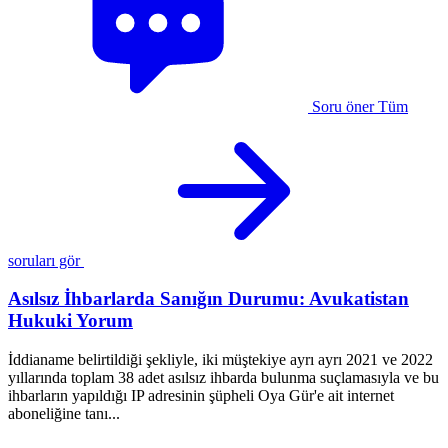
Soru öner
Tüm
soruları gör
Asılsız İhbarlarda Sanığın Durumu: Avukatistan
Hukuki Yorum
i
İddianame belirtildiği şekliyle, iki müştekiye ayrı ayrı 2021 ve 2022
M
yıllarında toplam 38 adet asılsız ihbarda bulunma suçlamasıyla ve bu
m
ihbarların yapıldığı IP adresinin şüpheli Oya Gür'e ait internet
c
aboneliğine tanı...
A