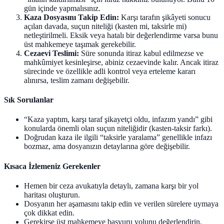
gün içinde yapmalısınız.
Kaza Dosyasını Takip Edin:
Karşı tarafın şikâyeti sonucu
açılan davada, suçun niteliği (kasten mi, taksirle mi)
netleştirilmeli. Eksik veya hatalı bir değerlendirme varsa bunu
üst mahkemeye taşımak gerekebilir.
Cezaevi Teslimi:
Süre sonunda itiraz kabul edilmezse ve
mahkûmiyet kesinleşirse, abiniz cezaevinde kalır. Ancak itiraz
sürecinde ve özellikle adli kontrol veya erteleme kararı
alınırsa, teslim zamanı değişebilir.
Sık Sorulanlar
“Kaza yaptım, karşı taraf şikayetçi oldu, infazım yandı” gibi
konularda önemli olan suçun niteliğidir (kasten-taksir farkı).
Doğrudan kaza ile ilgili “taksirle yaralama” genellikle infazı
bozmaz, ama dosyanızın detaylarına göre değişebilir.
Kısaca İzlemeniz Gerekenler
Hemen bir ceza avukatıyla detaylı, zamana karşı bir yol
haritası oluşturun.
Dosyanın her aşamasını takip edin ve verilen sürelere uymaya
çok dikkat edin.
Gerekirse üst mahkemeye başvuru yolunu değerlendirin.