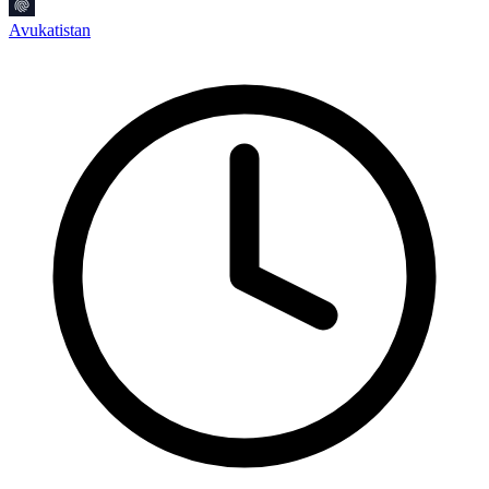
M
Avukatistan