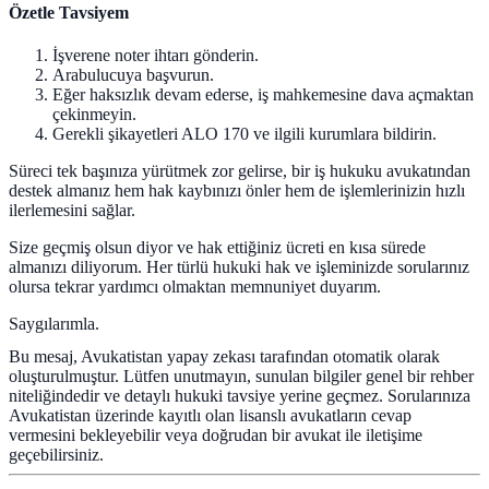
Özetle Tavsiyem
İşverene noter ihtarı gönderin.
Arabulucuya başvurun.
Eğer haksızlık devam ederse, iş mahkemesine dava açmaktan
çekinmeyin.
Gerekli şikayetleri ALO 170 ve ilgili kurumlara bildirin.
Süreci tek başınıza yürütmek zor gelirse, bir iş hukuku avukatından
destek almanız hem hak kaybınızı önler hem de işlemlerinizin hızlı
ilerlemesini sağlar.
Size geçmiş olsun diyor ve hak ettiğiniz ücreti en kısa sürede
almanızı diliyorum. Her türlü hukuki hak ve işleminizde sorularınız
olursa tekrar yardımcı olmaktan memnuniyet duyarım.
Saygılarımla.
Bu mesaj, Avukatistan yapay zekası tarafından otomatik olarak
oluşturulmuştur. Lütfen unutmayın, sunulan bilgiler genel bir rehber
niteliğindedir ve detaylı hukuki tavsiye yerine geçmez. Sorularınıza
Avukatistan üzerinde kayıtlı olan lisanslı avukatların cevap
vermesini bekleyebilir veya doğrudan bir avukat ile iletişime
geçebilirsiniz.