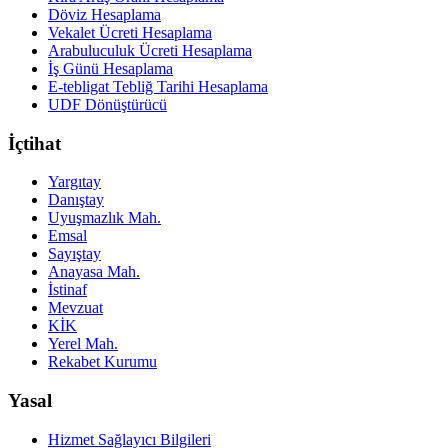
Döviz Hesaplama
Vekalet Ücreti Hesaplama
Arabuluculuk Ücreti Hesaplama
İş Günü Hesaplama
E-tebligat Tebliğ Tarihi Hesaplama
UDF Dönüştürücü
İçtihat
Yargıtay
Danıştay
Uyuşmazlık Mah.
Emsal
Sayıştay
Anayasa Mah.
İstinaf
Mevzuat
KİK
Yerel Mah.
Rekabet Kurumu
Yasal
Hizmet Sağlayıcı Bilgileri