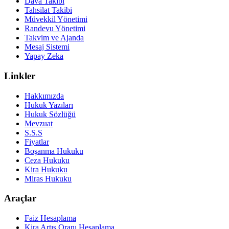
Dava Takibi
Tahsilat Takibi
Müvekkil Yönetimi
Randevu Yönetimi
Takvim ve Ajanda
Mesaj Sistemi
Yapay Zeka
Linkler
Hakkımızda
Hukuk Yazıları
Hukuk Sözlüğü
Mevzuat
S.S.S
Fiyatlar
Boşanma Hukuku
Ceza Hukuku
Kira Hukuku
Miras Hukuku
Araçlar
Faiz Hesaplama
Kira Artış Oranı Hesaplama