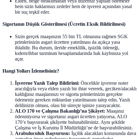
Elden, belge bırakılmadan veya düzensiz yapılan ödemeler
hem sizin haklarınızı zedeler hem de işveren açısından yasal
bir suç teşkil eder.
Sigortanın Düşük Gösterilmesi (Ücretin Eksik Bildirilmesi)
Sizin gerçek maaşınızın 55 bin TL olmasına rağmen SGK
primlerinizin asgari ücretten yatırılması da açıkça yasa
ihlalidir. Bu durum, ileride emeklilik, işsizlik ödeneği,
kıdem/ihbar tazminatı hesaplamalarında hak kaybınıza yol
açar.
Hangi Yolları İzlemelisiniz?
İşverene Yazılı Talep Bildirimi:
Öncelikle işverene noter
aracılığıyla veya elden yazılı bir ihtar vererek, geciken/alacaklı
kaldığınız maaşlarınızı ve sigorta primlerinizin gerçekte
ödemeniz gereken miktardan yatırılmasını talep edin. Yazılı
delilinizin olması, olası bir süreçte işinize yarayacaktır.
ALO 170 ve Çalışma Bakanlığı’na Şikâyet:
Maaşınız
ödenmiyorsa ve sigortanız asgari ücretten yatıyorsa, ALO
170’e başvurarak şikâyette bulunabilirsiniz. Aynı şekilde
Çalışma ve İş Kurumu İl Müdürlüğü’ne de başvurabilirsiniz.
Arabuluculuk Başvurusu:
İşçilik alacakları konusunda dava
açmadan önce arabulucuya başvurmak zorunludur.