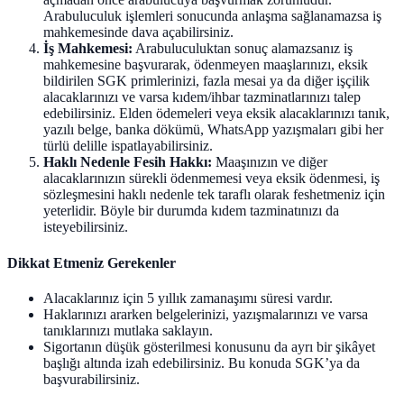
Arabuluculuk işlemleri sonucunda anlaşma sağlanamazsa iş
mahkemesinde dava açabilirsiniz.
İş Mahkemesi:
Arabuluculuktan sonuç alamazsanız iş
mahkemesine başvurarak, ödenmeyen maaşlarınızı, eksik
bildirilen SGK primlerinizi, fazla mesai ya da diğer işçilik
alacaklarınızı ve varsa kıdem/ihbar tazminatlarınızı talep
edebilirsiniz. Elden ödemeleri veya eksik alacaklarınızı tanık,
yazılı belge, banka dökümü, WhatsApp yazışmaları gibi her
türlü delille ispatlayabilirsiniz.
Haklı Nedenle Fesih Hakkı:
Maaşınızın ve diğer
alacaklarınızın sürekli ödenmemesi veya eksik ödenmesi, iş
sözleşmesini haklı nedenle tek taraflı olarak feshetmeniz için
yeterlidir. Böyle bir durumda kıdem tazminatınızı da
isteyebilirsiniz.
Dikkat Etmeniz Gerekenler
Alacaklarınız için 5 yıllık zamanaşımı süresi vardır.
Haklarınızı ararken belgelerinizi, yazışmalarınızı ve varsa
tanıklarınızı mutlaka saklayın.
Sigortanın düşük gösterilmesi konusunu da ayrı bir şikâyet
başlığı altında izah edebilirsiniz. Bu konuda SGK’ya da
başvurabilirsiniz.