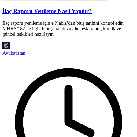
İlaç Raporu Yenileme Nasıl Yapılır?
İlaç raporu yenileme için e-Nabız’dan bitiş tarihini kontrol edin,
E
MHRS/182 ile ilgili branşa randevu alın; eski rapor, kimlik ve
p
güncel tetkikleri hazırlayın.
P
Avukatistan
A