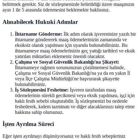
belirtmek gerekir. Siz de sözleşmenizde belirtildiği üzere maaşınızın
ayın 1 ile 5 arasında ödenmesini beklemekte haklısınız.
Alınabilecek Hukuki Adımlar
İhtarname Gönderme:
İlk adım olarak işvereninize yazılı bir
ihtarname göndererek maaş ödemelerinizin zamanında ve
eksiksiz olarak yapılması için uyarıda bulunabilirsiniz. Bu
ihtarnameye maaş ödemelerinizin geç yattığı tarihleri ve eksik
yatırılan miktarları eklemeniz önemli olacaktır.
Çalışma ve Sosyal Güvenlik Bakanlığı'na Şikayet:
İhtarnameye rağmen sorununuzun çözülmemesi halinde,
Çalışma ve Sosyal Güvenlik Bakanlığı'na ya da en yakın İl
veya İlçe Çalışma Müdürlüğü'ne başvurarak şikayette
bulunabilirsiniz.
İş Sözleşmesini Feshetme:
İşveren tarafından maaş
ödemelerinin sürekli gecikmesi veya eksik yapılması, işçi için
haklı fesih sebebi oluşturabilir. İş sözleşmenizi bu nedenle
feshederek, kıdem tazminatı ve diğer alacaklarınızı talep etme
hakkına sahip olursunuz.
İşten Ayrılma Süreci
Eğer işten ayrılmayı düşünüyorsanız ve haklı fesih sebepleriniz