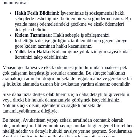
bulunuyorsa:
Haklı Fesih Bildirimi:
İşvereninize iş sözleşmenizi haklı
sebeplerle feshettiğinizi belirten bir yazı göndermelisiniz. Bu
yazıda maaş ödemelerindeki gecikme ve eksik ödemeleri
detaylıca belirtin.
Kıdem Tazminatı:
Haklı sebeple iş sözleşmenizi
feshettiğinizde, işe girdiğiniz tarihten itibaren geçen süreye
göre kıdem tazminatı hakkı kazanırsınız.
Yıllık İzin Hakkı:
Kullandığınız yıllık izin gün sayısı kadar
ücretinizi talep edebilirsiniz.
Maaşın gecikmesi ve eksik ödenmesi gibi durumlar maalesef pek
çok çalışanın karşılaştığı sorunlar arasında. Bu süreçte hakkınızı
aramak için adımları doğru bir şekilde uygulamanız ve gerekirse bir
iş hukuku alanında uzman bir avukattan yardım almanız önemlidir.
Size daha fazla destek olabilmemiz için daha detaylı bilgi verebilir
veya direkt bir hukuk danışmanıyla görüşmek isteyebilirsiniz.
Yolunuz açık olsun, işlemlerinizi sağlıklı bir şekilde
tamamlayabilmeniz dileğiyle.
Bu mesaj, Avukatistan yapay zekası tarafından otomatik olarak
oluşturulmuştur. Lütfen unutmayın, sunulan bilgiler genel bir rehber
niteliğindedir ve detaylı hukuki tavsiye yerine geçmez. Sorularınıza
Avukatistan üzerinde kayıtlı olan lisanslı avukatların cevap