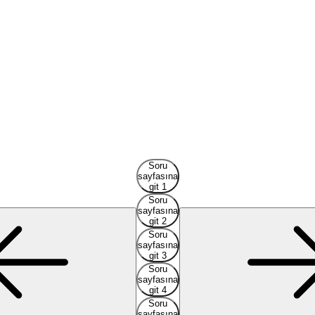
A
Soru
sayfasına
git 1
Soru
sayfasına
git 2
Soru
sayfasına
git 3
Soru
sayfasına
git 4
Soru
sayfasına