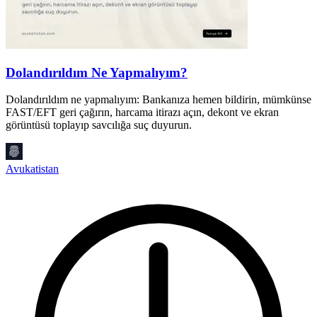
Dolandırıldım Ne Yapmalıyım?
Dolandırıldım ne yapmalıyım: Bankanıza hemen bildirin, mümkünse
K
FAST/EFT geri çağırın, harcama itirazı açın, dekont ve ekran
k
görüntüsü toplayıp savcılığa suç duyurun.
g
Avukatistan
A