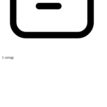
1
1 cevap