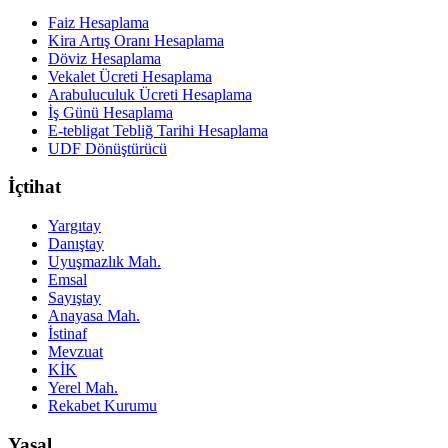
Faiz Hesaplama
Kira Artış Oranı Hesaplama
Döviz Hesaplama
Vekalet Ücreti Hesaplama
Arabuluculuk Ücreti Hesaplama
İş Günü Hesaplama
E-tebligat Tebliğ Tarihi Hesaplama
UDF Dönüştürücü
İçtihat
Yargıtay
Danıştay
Uyuşmazlık Mah.
Emsal
Sayıştay
Anayasa Mah.
İstinaf
Mevzuat
KİK
Yerel Mah.
Rekabet Kurumu
Yasal