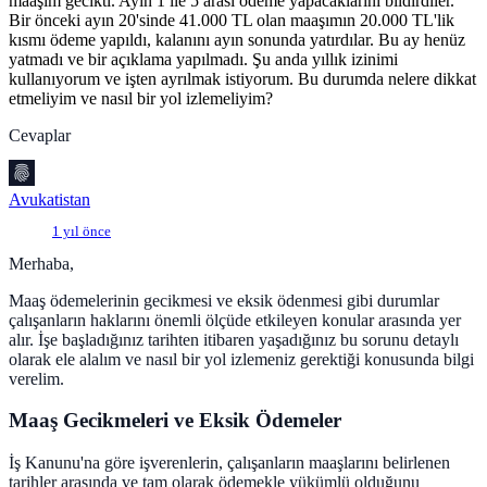
maaşım gecikti. Ayın 1 ile 5 arası ödeme yapacaklarını bildirdiler.
Bir önceki ayın 20'sinde 41.000 TL olan maaşımın 20.000 TL'lik
kısmı ödeme yapıldı, kalanını ayın sonunda yatırdılar. Bu ay henüz
yatmadı ve bir açıklama yapılmadı. Şu anda yıllık izinimi
kullanıyorum ve işten ayrılmak istiyorum. Bu durumda nelere dikkat
etmeliyim ve nasıl bir yol izlemeliyim?
Cevaplar
Avukatistan
1 yıl önce
Merhaba,
Maaş ödemelerinin gecikmesi ve eksik ödenmesi gibi durumlar
çalışanların haklarını önemli ölçüde etkileyen konular arasında yer
alır. İşe başladığınız tarihten itibaren yaşadığınız bu sorunu detaylı
olarak ele alalım ve nasıl bir yol izlemeniz gerektiği konusunda bilgi
verelim.
Maaş Gecikmeleri ve Eksik Ödemeler
İş Kanunu'na göre işverenlerin, çalışanların maaşlarını belirlenen
tarihler arasında ve tam olarak ödemekle yükümlü olduğunu