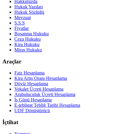
Hakkımızda
Hukuk Yazıları
Hukuk Sözlüğü
Mevzuat
S.S.S
Fiyatlar
Boşanma Hukuku
Ceza Hukuku
Kira Hukuku
Miras Hukuku
Araçlar
Faiz Hesaplama
Kira Artış Oranı Hesaplama
Döviz Hesaplama
Vekalet Ücreti Hesaplama
Arabuluculuk Ücreti Hesaplama
İş Günü Hesaplama
E-tebligat Tebliğ Tarihi Hesaplama
UDF Dönüştürücü
İçtihat
Yargıtay