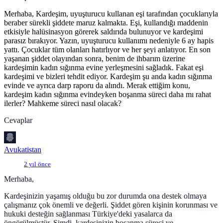
Merhaba, Kardeşim, uyuşturucu kullanan eşi tarafından çocuklarıyla
beraber sürekli şiddete maruz kalmakta. Eşi, kullandığı maddenin
etkisiyle halüsinasyon görerek saldırıda bulunuyor ve kardeşimi
parasız bırakıyor. Yazın, uyuşturucu kullanımı nedeniyle 6 ay hapis
yattı. Çocuklar tüm olanları hatırlıyor ve her şeyi anlatıyor. En son
yaşanan şiddet olayından sonra, benim de ihbarım üzerine
kardeşimin kadın sığınma evine yerleşmesini sağladık. Fakat eşi
kardeşimi ve bizleri tehdit ediyor. Kardeşim şu anda kadın sığınma
evinde ve ayrıca darp raporu da alındı. Merak ettiğim konu,
kardeşim kadın sığınma evindeyken boşanma süreci daha mı rahat
ilerler? Mahkeme süreci nasıl olacak?
Cevaplar
Avukatistan
2 yıl önce
Merhaba,
Kardeşinizin yaşamış olduğu bu zor durumda ona destek olmaya
çalışmanız çok önemli ve değerli. Şiddet gören kişinin korunması ve
hukuki desteğin sağlanması Türkiye'deki yasalarca da
öngörülmüştür. Şimdi, kardeşinizin boşanma süreci ve