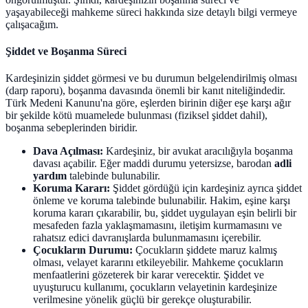
yaşayabileceği mahkeme süreci hakkında size detaylı bilgi vermeye
çalışacağım.
Şiddet ve Boşanma Süreci
Kardeşinizin şiddet görmesi ve bu durumun belgelendirilmiş olması
(darp raporu), boşanma davasında önemli bir kanıt niteliğindedir.
Türk Medeni Kanunu'na göre, eşlerden birinin diğer eşe karşı ağır
bir şekilde kötü muamelede bulunması (fiziksel şiddet dahil),
boşanma sebeplerinden biridir.
Dava Açılması:
Kardeşiniz, bir avukat aracılığıyla boşanma
davası açabilir. Eğer maddi durumu yetersizse, barodan
adli
yardım
talebinde bulunabilir.
Koruma Kararı:
Şiddet gördüğü için kardeşiniz ayrıca şiddet
önleme ve koruma talebinde bulunabilir. Hakim, eşine karşı
koruma kararı çıkarabilir, bu, şiddet uygulayan eşin belirli bir
mesafeden fazla yaklaşmamasını, iletişim kurmamasını ve
rahatsız edici davranışlarda bulunmamasını içerebilir.
Çocukların Durumu:
Çocukların şiddete maruz kalmış
olması, velayet kararını etkileyebilir. Mahkeme çocukların
menfaatlerini gözeterek bir karar verecektir. Şiddet ve
uyuşturucu kullanımı, çocukların velayetinin kardeşinize
verilmesine yönelik güçlü bir gerekçe oluşturabilir.