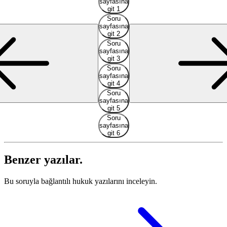
sayfasına
git 1
Soru
sayfasına
git 2
Soru
sayfasına
git 3
Soru
sayfasına
git 4
Soru
sayfasına
git 5
Soru
sayfasına
git 6
Benzer yazılar.
Bu soruyla bağlantılı hukuk yazılarını inceleyin.