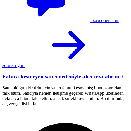
Soru öner
Tüm
soruları gör
Fatura kesmeyen satıcı nedeniyle alıcı ceza alır mı?
Satın aldığım bir ürün için satıcı fatura kesmemiş; bunu sonradan
1
fark ettim. Satıcıyla hemen iletişime geçerek WhatsApp üzerinden
a
defalarca fatura talep ettim, ancak sürekli oyalandım. Bu durumda,
ş
alışverişe ilişkin fat...
h