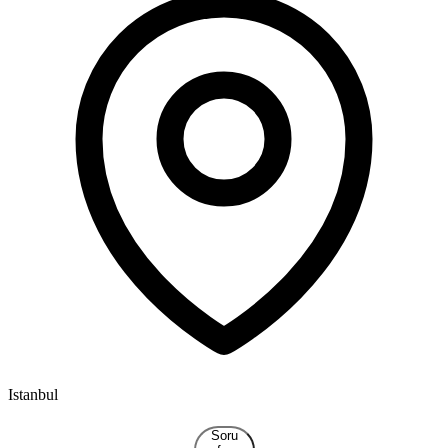
Istanbul
I
Soru