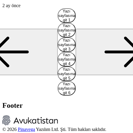
2 ay önce
2
Yazı
sayfasına
git 1
Yazı
sayfasına
git 2
Yazı
sayfasına
git 3
Yazı
sayfasına
git 4
Yazı
sayfasına
git 5
Yazı
sayfasına
git 6
Footer
© 2026
Pinavega
Yazılım Ltd. Şti. Tüm hakları saklıdır.