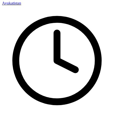
Avukatistan
A