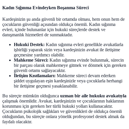
Kadın Sığınma Evindeyken Boşanma Süreci
Kardeşinizin şu anda güvenli bir ortamda olması, hem onun hem de
çocukların güvenliği açısından oldukça önemli. Kadın sığınma
evleri, içinde bulunanlar için hukuki süreçlerde destek ve
danışmanlık hizmetleri de sunmaktadır.
Hukuki Destek:
Kadın sığınma evleri genellikle avukatlarla
işbirliği yaparak sizin veya kardeşinizin avukat ile iletişime
geçmesine yardımcı olabilir.
Mahkeme Süreci:
Kadın sığınma evinde bulunmak, sürecin
bir parçası olarak mahkemeye gitmek ve dönmek için gereken
güvenli ortamı sağlayacaktır.
İletişim Kısıtlamaları:
Mahkeme süreci devam ederken
şiddet uygulayan eşin kardeşinizle veya çocuklarla herhangi
bir iletişime geçmesi yasaklanabilir.
Bu süreçte mümkün olduğunca
uzman bir aile hukuku avukatıyla
çalışmak önemlidir. Avukat, kardeşinizin ve çocuklarının haklarının
korunması için gereken her türlü hukuki yolları kullanacaktır.
Çocukların psikolojik sağlıkları ve güvenlikleri de oldukça önemli
olduğundan, bu süreçte onlara yönelik profesyonel destek almak da
faydalı olacaktır.