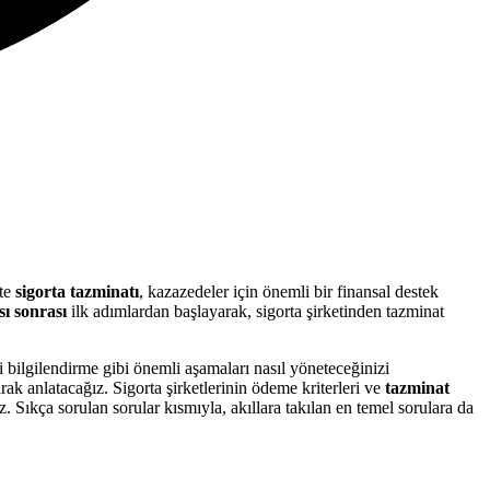
çte
sigorta tazminatı
, kazazedeler için önemli bir finansal destek
sı sonrası
ilk adımlardan başlayarak, sigorta şirketinden tazminat
i bilgilendirme gibi önemli aşamaları nasıl yöneteceğinizi
ak anlatacağız. Sigorta şirketlerinin ödeme kriterleri ve
tazminat
z. Sıkça sorulan sorular kısmıyla, akıllara takılan en temel sorulara da