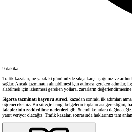
9 dakika
Trafik kazaları, ne yazık ki günümüzde sıkça karşılaştığımız ve ardı
sağlar. Ancak tazminatın alınabilmesi için atılması gereken adımlar, il
alabilmek için izlenmesi gereken yollara, zararların değerlendirmesine v
Sigorta tazminatı başvuru süreci,
kazadan sonraki ilk adımları atman
öğreneceksiniz. Bu süreçte hangi belgelerin toplanması gerektiğini, ba
taleplerinin reddedilme nedenleri
gibi önemli konulara değineceğiz. A
yanıt veriyor olacağız. Trafik kazaları sonrasında haklarınızı tam anl