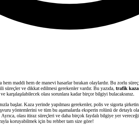
nda hem maddi hem de manevi hasarlar bırakan olaylardır. Bu zorlu süre
gili süreçler ve dikkat edilmesi gerekenler vardır. Bu yazıda,
trafik kaza
e karşılaşılabilecek olası sorunlara kadar birçor bilgiyi bulacaksınız.
ızla başlar. Kaza yerinde yapılması gerekenler, polis ve sigorta şirketin
şvuru yöntemlerini ve tüm bu aşamalarda eksperin rolünü de detaylı olar
yrıca, olası itiraz süreçleri ve daha birçok faydalı bilgiye yer vereceği
amıyla koruyabilmek için bu rehber tam size göre!