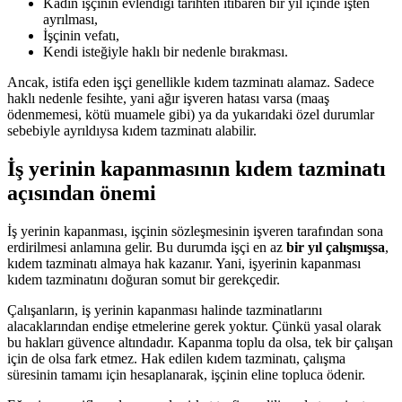
Kadın işçinin evlendiği tarihten itibaren bir yıl içinde işten
ayrılması,
İşçinin vefatı,
Kendi isteğiyle haklı bir nedenle bırakması.
Ancak, istifa eden işçi genellikle kıdem tazminatı alamaz. Sadece
haklı nedenle fesihte, yani ağır işveren hatası varsa (maaş
ödenmemesi, kötü muamele gibi) ya da yukarıdaki özel durumlar
sebebiyle ayrıldıysa kıdem tazminatı alabilir.
İş yerinin kapanmasının kıdem tazminatı
açısından önemi
İş yerinin kapanması, işçinin sözleşmesinin işveren tarafından sona
erdirilmesi anlamına gelir. Bu durumda işçi en az
bir yıl çalışmışsa
,
kıdem tazminatı almaya hak kazanır. Yani, işyerinin kapanması
kıdem tazminatını doğuran somut bir gerekçedir.
Çalışanların, iş yerinin kapanması halinde tazminatlarını
alacaklarından endişe etmelerine gerek yoktur. Çünkü yasal olarak
bu hakları güvence altındadır. Kapanma toplu da olsa, tek bir çalışan
için de olsa fark etmez. Hak edilen kıdem tazminatı, çalışma
süresinin tamamı için hesaplanarak, işçinin eline topluca ödenir.