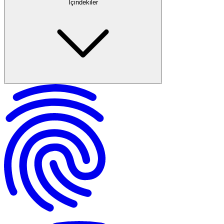
İçindekiler
İş yerinin kapanması nedir?
Kapanmada işçi-işveren hukuku ilişkisi
İşverenin sorumlulukları ve yükümlülükleri
Kıdem tazminatı koşulları
İş yerinin kapanmasının kıdem tazminatı açısından önemi
Kıdem tazminatı nasıl hesaplanır?
Ödeme süreci ve dikkat edilmesi gerekenler
Yıllık İzin, Fazla Mesai ve Diğer Alacaklar
Öncelikle işverenle iletişime geçmek
Noter ya da yazılı başvuru süreci
Arabuluculuk zorunluluğu ve süreci
İş Mahkemesine başvuru yolları
Gerekli belgeler ve deliller