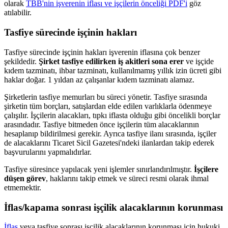
olarak
TBB'nin işverenin iflası ve işçilerin önceliği PDF'i
göz
atılabilir.
Tasfiye sürecinde işçinin hakları
Tasfiye sürecinde işçinin hakları işverenin iflasına çok benzer
şekildedir.
Şirket tasfiye edilirken iş akitleri sona erer
ve işçide
kıdem tazminatı, ihbar tazminatı, kullanılmamış yıllık izin ücreti gibi
haklar doğar. 1 yıldan az çalışanlar kıdem tazminatı alamaz.
Şirketlerin tasfiye memurları bu süreci yönetir. Tasfiye sırasında
şirketin tüm borçları, satışlardan elde edilen varlıklarla ödenmeye
çalışılır. İşçilerin alacakları, tıpkı iflasta olduğu gibi öncelikli borçlar
arasındadır. Tasfiye bitmeden önce işçilerin tüm alacaklarının
hesaplanıp bildirilmesi gerekir. Ayrıca tasfiye ilanı sırasında, işçiler
de alacaklarını Ticaret Sicil Gazetesi'ndeki ilanlardan takip ederek
başvurularını yapmalıdırlar.
Tasfiye süresince yapılacak yeni işlemler sınırlandırılmıştır.
İşçilere
düşen görev
, haklarını takip etmek ve süreci resmi olarak ihmal
etmemektir.
İflas/kapama sonrası işçilik alacaklarının korunması
İflas
veya tasfiye sonrası işçilik alacaklarının korunması için hukuki