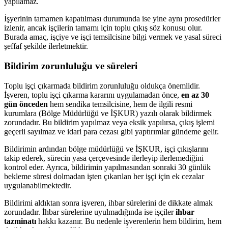
yapılamaz.
İşyerinin tamamen kapatılması durumunda ise yine aynı prosedürler
izlenir, ancak işçilerin tamamı için toplu çıkış söz konusu olur.
Burada amaç, işçiye ve işçi temsilcisine bilgi vermek ve yasal süreci
şeffaf şekilde ilerletmektir.
Bildirim zorunluluğu ve süreleri
Toplu işçi çıkarmada bildirim zorunluluğu oldukça önemlidir.
İşveren, toplu işçi çıkarma kararını uygulamadan önce,
en az 30
gün önceden
hem sendika temsilcisine, hem de ilgili resmi
kurumlara (Bölge Müdürlüğü ve İŞKUR) yazılı olarak bildirmek
zorundadır. Bu bildirim yapılmaz veya eksik yapılırsa, çıkış işlemi
geçerli sayılmaz ve idari para cezası gibi yaptırımlar gündeme gelir.
Bildirimin ardından bölge müdürlüğü ve İŞKUR, işçi çıkışlarını
takip ederek, sürecin yasa çerçevesinde ilerleyip ilerlemediğini
kontrol eder. Ayrıca, bildirimin yapılmasından sonraki 30 günlük
bekleme süresi dolmadan işten çıkarılan her işçi için ek cezalar
uygulanabilmektedir.
Bildirimi aldıktan sonra işveren, ihbar sürelerini de dikkate almak
zorundadır. İhbar sürelerine uyulmadığında ise işçiler
ihbar
tazminatı
hakkı kazanır. Bu nedenle işverenlerin hem bildirim, hem