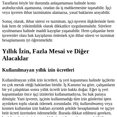
Tarafların böyle bir durumda anlaşamaması halinde konu
arabuluculuk aşamasına, oradan da iş mahkemesine taşınabilir. İşçi
veya işveren ihbar tazminatını alamazsa, yasal haklarını arayabilir.
Sonuç olarak, ihbar süresi ve tazminatı, işçi-işveren ilişkilerinde hem
hak hem de yükümlülük olarak dikkatlice uygulanmalıdır. Sürelere
uyulmaması halinde maddi kayıplar yaşanabilir. Hem çalışanlar hem
işverenler olası hak kayıplarını önlemek için ihbar süresi ve tazminat
hesaplamasını iyi öğrenmelidir.
Yıllık İzin, Fazla Mesai ve Diğer
Alacaklar
Kullanılmayan yıllık izin ücretleri
Kullanılmayan yıllık izin ücretleri, iş yeri kapanması halinde işçilerin
en çok merak ettiği haklardan biridir. İş Kanunu’na göre, çalışanların
bir yıl çalıştıktan sonra yıllık ücretli izin hakkı doğar. Eğer iş yeri
kapanmadan önce işçi izinlerini kullanamadıysa, bu hak paraya
dönüşür. Yani işveren, işçinin kullanmadığı tüm izin günlerini işten
ayrılırken toplu olarak ödemek zorundadır.
Hiç kullanılmamış
veya
kısmen kullanılan izin hakları ayrıntılı şekilde hesaplanmalı ve işçiye
brüt ücreti üzerinden ödenmelidir. Burada dikkat edilmesi gereken,