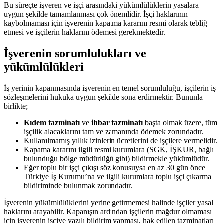
Bu süreçte işveren ve işçi arasındaki yükümlülüklerin yasalara
uygun şekilde tamamlanması çok önemlidir. İşçi haklarının
kaybolmaması için işverenin kapatma kararını resmi olarak tebliğ
etmesi ve işçilerin haklarını ödemesi gerekmektedir.
İşverenin sorumlulukları ve
yükümlülükleri
İş yerinin kapanmasında işverenin en temel sorumluluğu, işçilerin iş
sözleşmelerini hukuka uygun şekilde sona erdirmektir. Bununla
birlikte;
Kıdem tazminatı
ve
ihbar tazminatı
başta olmak üzere, tüm
işçilik alacaklarını tam ve zamanında ödemek zorundadır.
Kullanılmamış yıllık izinlerin ücretlerini de işçilere vermelidir.
Kapama kararını ilgili resmi kurumlara (SGK, İŞKUR, bağlı
bulunduğu bölge müdürlüğü gibi) bildirmekle yükümlüdür.
Eğer toplu bir işçi çıkışı söz konusuysa en az 30 gün önce
Türkiye İş Kurumu’na ve ilgili kurumlara toplu işçi çıkarma
bildiriminde bulunmak zorundadır.
İşverenin yükümlülüklerini yerine getirmemesi halinde işçiler yasal
haklarını arayabilir. Kapanışın ardından işçilerin mağdur olmaması
için işverenin işçiye yazılı bildirim yapması, hak edilen tazminatları