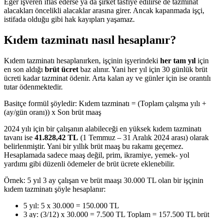
Eğer işveren iflas ederse ya da şirket tasfiye edilirse de tazminat
alacakları öncelikli alacaklar arasına girer. Ancak kapanmada işçi,
istifada olduğu gibi hak kayıpları yaşamaz.
Kıdem tazminatı nasıl hesaplanır?
Kıdem tazminatı hesaplanırken, işçinin işyerindeki
her tam yıl
için
en son aldığı
brüt ücret
baz alınır. Yani her yıl için 30 günlük brüt
ücreti kadar tazminat ödenir. Arta kalan ay ve günler için ise orantılı
tutar ödenmektedir.
Basitçe formül şöyledir: Kıdem tazminatı = (Toplam çalışma yılı +
(ay/gün oranı)) x Son brüt maaş
2024 yılı için bir çalışanın alabileceği en yüksek kıdem tazminatı
tavanı ise
41.828,42 TL
(1 Temmuz – 31 Aralık 2024 arası) olarak
belirlenmiştir. Yani bir yıllık brüt maaş bu rakamı geçemez.
Hesaplamada sadece maaş değil, prim, ikramiye, yemek- yol
yardımı gibi düzenli ödemeler de brüt ücrete eklenebilir.
Örnek: 5 yıl 3 ay çalışan ve brüt maaşı 30.000 TL olan bir işçinin
kıdem tazminatı şöyle hesaplanır:
5 yıl: 5 x 30.000 = 150.000 TL
3 ay: (3/12) x 30.000 = 7.500 TL Toplam = 157.500 TL brüt