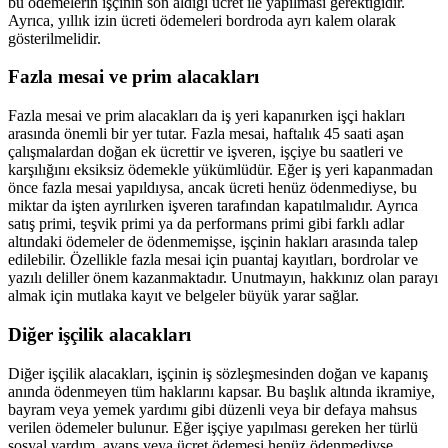
bu ödemelerin işçinin son aldığı ücret ile yapılması gerektiğidir.
Ayrıca, yıllık izin ücreti ödemeleri bordroda ayrı kalem olarak
gösterilmelidir.
Fazla mesai ve prim alacakları
Fazla mesai ve prim alacakları da iş yeri kapanırken işçi hakları
arasında önemli bir yer tutar. Fazla mesai, haftalık 45 saati aşan
çalışmalardan doğan ek ücrettir ve işveren, işçiye bu saatleri ve
karşılığını eksiksiz ödemekle yükümlüdür. Eğer iş yeri kapanmadan
önce fazla mesai yapıldıysa, ancak ücreti henüz ödenmediyse, bu
miktar da işten ayrılırken işveren tarafından kapatılmalıdır. Ayrıca
satış primi, teşvik primi ya da performans primi gibi farklı adlar
altındaki ödemeler de ödenmemişse, işçinin hakları arasında talep
edilebilir. Özellikle fazla mesai için puantaj kayıtları, bordrolar ve
yazılı deliller önem kazanmaktadır. Unutmayın, hakkınız olan parayı
almak için mutlaka kayıt ve belgeler büyük yarar sağlar.
Diğer işçilik alacakları
Diğer işçilik alacakları, işçinin iş sözleşmesinden doğan ve kapanış
anında ödenmeyen tüm haklarını kapsar. Bu başlık altında ikramiye,
bayram veya yemek yardımı gibi düzenli veya bir defaya mahsus
verilen ödemeler bulunur. Eğer işçiye yapılması gereken her türlü
sosyal yardım, avans veya ücret ödemesi henüz ödenmediyse,