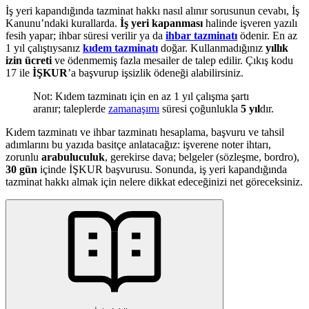
İş yeri kapandığında tazminat hakkı nasıl alınır sorusunun cevabı, İş
Kanunu’ndaki kurallarda.
İş yeri kapanması
halinde işveren yazılı
fesih yapar; ihbar süresi verilir ya da
ihbar tazminatı
ödenir. En az
1 yıl çalıştıysanız
kıdem tazminatı
doğar. Kullanmadığınız
yıllık
izin ücreti
ve ödenmemiş fazla mesailer de talep edilir. Çıkış kodu
17 ile
İŞKUR
’a başvurup işsizlik ödeneği alabilirsiniz.
Not: Kıdem tazminatı için en az 1 yıl çalışma şartı
aranır; taleplerde
zamanaşımı
süresi çoğunlukla
5 yıl
dır.
Kıdem tazminatı ve ihbar tazminatı hesaplama, başvuru ve tahsil
adımlarını bu yazıda basitçe anlatacağız: işverene noter ihtarı,
zorunlu
arabuluculuk
, gerekirse dava; belgeler (sözleşme, bordro),
30 gün
içinde İŞKUR başvurusu. Sonunda, iş yeri kapandığında
tazminat hakkı almak için nelere dikkat edeceğinizi net göreceksiniz.