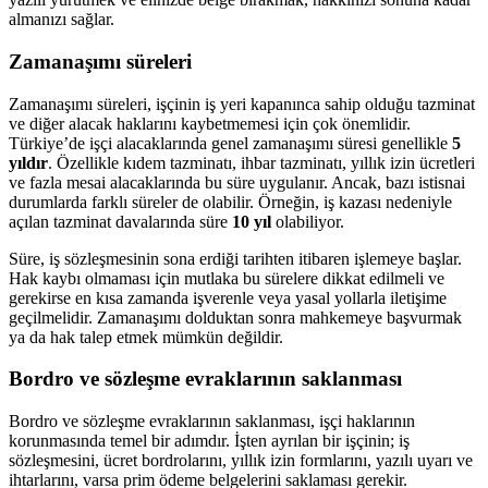
almanızı sağlar.
Zamanaşımı süreleri
Zamanaşımı süreleri, işçinin iş yeri kapanınca sahip olduğu tazminat
ve diğer alacak haklarını kaybetmemesi için çok önemlidir.
Türkiye’de işçi alacaklarında genel zamanaşımı süresi genellikle
5
yıldır
. Özellikle kıdem tazminatı, ihbar tazminatı, yıllık izin ücretleri
ve fazla mesai alacaklarında bu süre uygulanır. Ancak, bazı istisnai
durumlarda farklı süreler de olabilir. Örneğin, iş kazası nedeniyle
açılan tazminat davalarında süre
10 yıl
olabiliyor.
Süre, iş sözleşmesinin sona erdiği tarihten itibaren işlemeye başlar.
Hak kaybı olmaması için mutlaka bu sürelere dikkat edilmeli ve
gerekirse en kısa zamanda işverenle veya yasal yollarla iletişime
geçilmelidir. Zamanaşımı dolduktan sonra mahkemeye başvurmak
ya da hak talep etmek mümkün değildir.
Bordro ve sözleşme evraklarının saklanması
Bordro ve sözleşme evraklarının saklanması, işçi haklarının
korunmasında temel bir adımdır. İşten ayrılan bir işçinin; iş
sözleşmesini, ücret bordrolarını, yıllık izin formlarını, yazılı uyarı ve
ihtarlarını, varsa prim ödeme belgelerini saklaması gerekir.