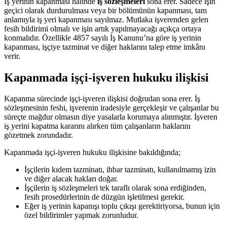
İş yerinin kapanması halinde
iş sözleşmeleri
sona erer. Sadece işin
geçici olarak durdurulması veya bir bölümünün kapanması, tam
anlamıyla iş yeri kapanması sayılmaz. Mutlaka işverenden gelen
fesih bildirimi olmalı ve işin artık yapılmayacağı açıkça ortaya
konmalıdır. Özellikle 4857 sayılı İş Kanunu’na göre iş yerinin
kapanması, işçiye tazminat ve diğer haklarını talep etme imkânı
verir.
Kapanmada işçi-işveren hukuku ilişkisi
Kapanma sürecinde işçi-işveren ilişkisi doğrudan sona erer. İş
sözleşmesinin feshi, işverenin iradesiyle gerçekleşir ve çalışanlar bu
süreçte mağdur olmasın diye yasalarla korumaya alınmıştır. İşveren
iş yerini kapatma kararını alırken tüm çalışanların haklarını
gözetmek zorundadır.
Kapanmada işçi-işveren hukuku ilişkisine bakıldığında;
İşçilerin kıdem tazminatı, ihbar tazminatı, kullanılmamış izin
ve diğer alacak hakları doğar.
İşçilerin iş sözleşmeleri tek taraflı olarak sona erdiğinden,
fesih prosedürlerinin de düzgün işletilmesi gerekir.
Eğer iş yerinin kapanışı toplu çıkışı gerektiriyorsa, bunun için
özel bildirimler yapmak zorunludur.