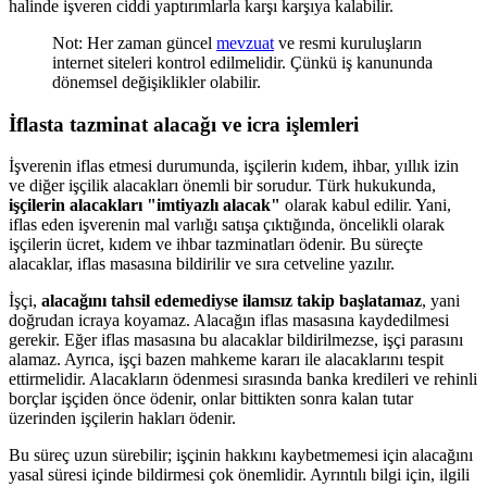
halinde işveren ciddi yaptırımlarla karşı karşıya kalabilir.
Not: Her zaman güncel
mevzuat
ve resmi kuruluşların
internet siteleri kontrol edilmelidir. Çünkü iş kanununda
dönemsel değişiklikler olabilir.
İflasta tazminat alacağı ve icra işlemleri
İşverenin iflas etmesi durumunda, işçilerin kıdem, ihbar, yıllık izin
ve diğer işçilik alacakları önemli bir sorudur. Türk hukukunda,
işçilerin alacakları "imtiyazlı alacak"
olarak kabul edilir. Yani,
iflas eden işverenin mal varlığı satışa çıktığında, öncelikli olarak
işçilerin ücret, kıdem ve ihbar tazminatları ödenir. Bu süreçte
alacaklar, iflas masasına bildirilir ve sıra cetveline yazılır.
İşçi,
alacağını tahsil edemediyse ilamsız takip başlatamaz
, yani
doğrudan icraya koyamaz. Alacağın iflas masasına kaydedilmesi
gerekir. Eğer iflas masasına bu alacaklar bildirilmezse, işçi parasını
alamaz. Ayrıca, işçi bazen mahkeme kararı ile alacaklarını tespit
ettirmelidir. Alacakların ödenmesi sırasında banka kredileri ve rehinli
borçlar işçiden önce ödenir, onlar bittikten sonra kalan tutar
üzerinden işçilerin hakları ödenir.
Bu süreç uzun sürebilir; işçinin hakkını kaybetmemesi için alacağını
yasal süresi içinde bildirmesi çok önemlidir. Ayrıntılı bilgi için, ilgili