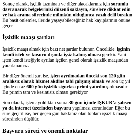
Sonuç olarak, işçilik tazminatı ve diğer alacaklarınız için
sorumlu
davranarak belgelerinizi düzenli saklayın, sürelere dikkat edin
ve hak arama sürecinde mümkün olduğunca yazılı delil bırakın
.
Bu basit önlemler, ileride yaşayabileceğiniz hak kayıplarının önüne
geçer.
İşsizlik maaşı şartları
İşsizlik maaşı almak için bazı net şartlar bulunur. Öncelikle,
işçinin
kendi istek ve kusuru dışında işsiz kalmış olması
gerekir. Yani
işten kendi isteğiyle ayrılan işçiler, genel olarak işsizlik maaşından
yararlanamaz.
Bir diğer önemli şart ise,
işten ayrılmadan önceki son 120 gün
aralıksız olarak hizmet akdine tabi çalışmış olmak
ve son üç yıl
içinde en az
600 gün işsizlik sigortası primi yatırılmış
olmasıdır.
Bu primin tam ve kesintisiz olması gerekiyor.
Son olarak, işten ayrıldıktan sonra
30 gün içinde İŞKUR’a şahsen
ya da internet üzerinden başvuru
yapılması zorunludur. Eğer bu
süre geçirilirse, her geçen gün hakkınız olan toplam işsizlik maaşı
süresinden düşülür.
Başvuru süreci ve önemli noktalar