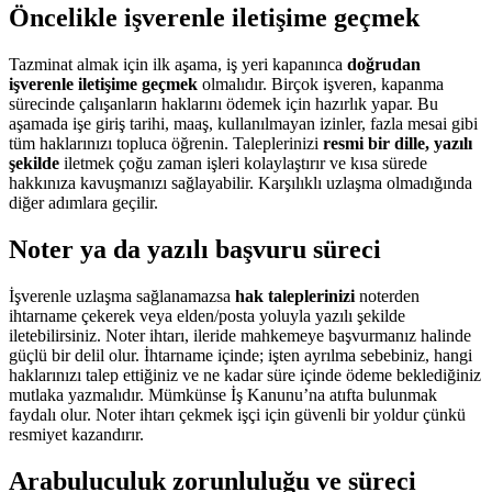
Öncelikle işverenle iletişime geçmek
Tazminat almak için ilk aşama, iş yeri kapanınca
doğrudan
işverenle iletişime geçmek
olmalıdır. Birçok işveren, kapanma
sürecinde çalışanların haklarını ödemek için hazırlık yapar. Bu
aşamada işe giriş tarihi, maaş, kullanılmayan izinler, fazla mesai gibi
tüm haklarınızı topluca öğrenin. Taleplerinizi
resmi bir dille, yazılı
şekilde
iletmek çoğu zaman işleri kolaylaştırır ve kısa sürede
hakkınıza kavuşmanızı sağlayabilir. Karşılıklı uzlaşma olmadığında
diğer adımlara geçilir.
Noter ya da yazılı başvuru süreci
İşverenle uzlaşma sağlanamazsa
hak taleplerinizi
noterden
ihtarname çekerek veya elden/posta yoluyla yazılı şekilde
iletebilirsiniz. Noter ihtarı, ileride mahkemeye başvurmanız halinde
güçlü bir delil olur. İhtarname içinde; işten ayrılma sebebiniz, hangi
haklarınızı talep ettiğiniz ve ne kadar süre içinde ödeme beklediğiniz
mutlaka yazmalıdır. Mümkünse İş Kanunu’na atıfta bulunmak
faydalı olur. Noter ihtarı çekmek işçi için güvenli bir yoldur çünkü
resmiyet kazandırır.
Arabuluculuk zorunluluğu ve süreci