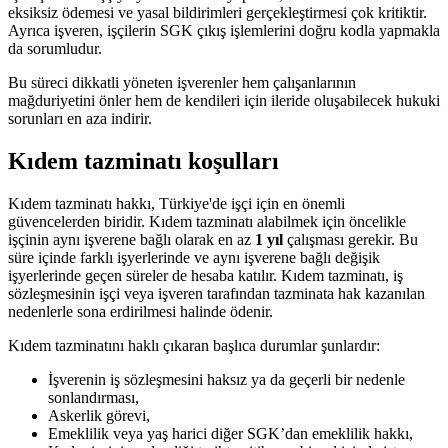
eksiksiz ödemesi ve yasal bildirimleri gerçekleştirmesi çok kritiktir.
Ayrıca işveren, işçilerin SGK çıkış işlemlerini doğru kodla yapmakla
da sorumludur.
Bu süreci dikkatli yöneten işverenler hem çalışanlarının
mağduriyetini önler hem de kendileri için ileride oluşabilecek hukuki
sorunları en aza indirir.
Kıdem tazminatı koşulları
Kıdem tazminatı hakkı, Türkiye'de işçi için en önemli
güvencelerden biridir. Kıdem tazminatı alabilmek için öncelikle
işçinin aynı işverene bağlı olarak en az
1 yıl
çalışması gerekir. Bu
süre içinde farklı işyerlerinde ve aynı işverene bağlı değişik
işyerlerinde geçen süreler de hesaba katılır. Kıdem tazminatı, iş
sözleşmesinin işçi veya işveren tarafından tazminata hak kazanılan
nedenlerle sona erdirilmesi halinde ödenir.
Kıdem tazminatını haklı çıkaran başlıca durumlar şunlardır:
İşverenin iş sözleşmesini haksız ya da geçerli bir nedenle
sonlandırması,
Askerlik görevi,
Emeklilik veya yaş harici diğer SGK’dan emeklilik hakkı,