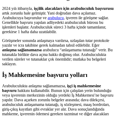
2024 yılı itibarıyla,
işçilik alacakları için arabuluculuk başvurusu
artık zorunlu hale gelmiştir. Yani doğrudan dava açılamaz.
Arabulucuya başvurulur ve
arabulucu
, işveren ile görüşme sağlar.
Genellikle başvuru yapılan adliyedeki arabuluculuk bürosu bu
işlemleri başlatır. Arabuluculuk süreci 3 hafta içinde tamamlanır,
gerekirse 1 hafta daha uzatılabilir.
Görüşmeler sonunda anlaşmaya varılırsa, uzlaşılan tutar protokole
yazılır ve icra takibine gerek kalmadan tahsil edilebilir. Eğer
anlaşma sağlanamazsa
arabulucu “anlaşamama tutanağı” verir. Bu
tutanakla birlikte dava açma hakkı doğmuş olur. Arabuluculukta
verilen süreler ve tutanaklar çok önemlidir; mutlaka bu belgeleri
saklayın.
İş Mahkemesine başvuru yolları
Arabuluculukta anlaşma sağlanamazsa,
işçi iş mahkemesine
başvuru
hakkını kullanabilir. Bunun için çalışılan yerin bulunduğu
veya işverenin merkezinin olduğu yerdeki İş Mahkemesi’ne başvuru
yapılır. Dava açarken zorunlu belgeler arasında; dava dilekçesi,
arabuluculuk anlaşamama tutanağı, iş sözleşmesi, maaş bordroları,
giriş-çıkış kayıtları gibi evraklar yer alır. Dava sonuçlandığında
mahkeme, işverenin ödemesi gereken tazminat ve diğer alacakları