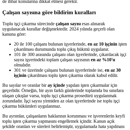
de ihbar konularına dikkat etmesi gerekir.
Çalışan sayısına göre bildirim kuralları
Toplu işçi çıkarma sürecinde
çalışan sayısı
esas alınarak
uygulanacak kurallar değişmektedir. 2024 yılında geçerli olan
kanuna göre:
20 ile 100 çalışanı bulunan işyerlerinde,
en az 10 işçinin
işten
çıkarılması durumunda toplu çıkış hükmü uygulanır.
101 ile 300 arasında çalışanı olan işyerlerinde, çıkarılacak işçi
sayısı işyerindeki toplam çalışan sayısının
en az %10'u
olmalıdır.
301 ve üzerinde çalışanı bulunan işyerlerinde ise,
en az 30
işçinin
çıkarılması toplu işten çıkarma olarak kabul edilir.
Bu sayılar ve oranlar bir
ay içinde
yapılan işten çıkarmalar için
geçerlidir. Örneğin, bir ayın farklı günlerinde toplamda bu sınırlara
ulaşan çıkışlar varsa, toplu işçi çıkarma prosedürü uygulanmak
zorundadır. İşçi sayısı yirmiden az olan işyerlerinde ise toplu işçi
çıkarma hükümleri uygulanmaz.
Bu ayrımlar, çalışanların haklarının korunması ve işverenlerin keyfi
toplu işten çıkarma yapmasını engellemek içindir. Kanun açık
şekilde oranları ve süreleri belirlemiştir, uygulamada hata yapılması