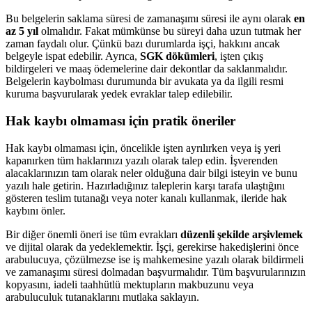
Bu belgelerin saklama süresi de zamanaşımı süresi ile aynı olarak
en
az 5 yıl
olmalıdır. Fakat mümkünse bu süreyi daha uzun tutmak her
zaman faydalı olur. Çünkü bazı durumlarda işçi, hakkını ancak
belgeyle ispat edebilir. Ayrıca,
SGK dökümleri
, işten çıkış
bildirgeleri ve maaş ödemelerine dair dekontlar da saklanmalıdır.
Belgelerin kaybolması durumunda bir avukata ya da ilgili resmi
kuruma başvurularak yedek evraklar talep edilebilir.
Hak kaybı olmaması için pratik öneriler
Hak kaybı olmaması için, öncelikle işten ayrılırken veya iş yeri
kapanırken tüm haklarınızı yazılı olarak talep edin. İşverenden
alacaklarınızın tam olarak neler olduğuna dair bilgi isteyin ve bunu
yazılı hale getirin. Hazırladığınız taleplerin karşı tarafa ulaştığını
gösteren teslim tutanağı veya noter kanalı kullanmak, ileride hak
kaybını önler.
Bir diğer önemli öneri ise tüm evrakları
düzenli şekilde arşivlemek
ve dijital olarak da yedeklemektir. İşçi, gerekirse hakedişlerini önce
arabulucuya, çözülmezse ise iş mahkemesine yazılı olarak bildirmeli
ve zamanaşımı süresi dolmadan başvurmalıdır. Tüm başvurularınızın
kopyasını, iadeli taahhütlü mektupların makbuzunu veya
arabuluculuk tutanaklarını mutlaka saklayın.