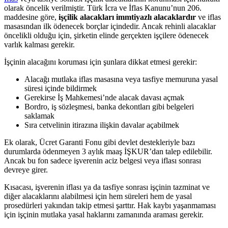
olarak öncelik verilmiştir. Türk İcra ve İflas Kanunu’nun 206.
maddesine göre,
işçilik alacakları immtiyazlı alacaklardır
ve iflas
masasından ilk ödenecek borçlar içindedir. Ancak rehinli alacaklar
öncelikli olduğu için, şirketin elinde gerçekten işçilere ödenecek
varlık kalması gerekir.
İşçinin alacağını koruması için şunlara dikkat etmesi gerekir:
Alacağı mutlaka iflas masasına veya tasfiye memuruna yasal
süresi içinde bildirmek
Gerekirse İş Mahkemesi’nde alacak davası açmak
Bordro, iş sözleşmesi, banka dekontları gibi belgeleri
saklamak
Sıra cetvelinin itirazına ilişkin davalar açabilmek
Ek olarak, Ücret Garanti Fonu gibi devlet destekleriyle bazı
durumlarda ödenmeyen 3 aylık maaş İŞKUR’dan talep edilebilir.
Ancak bu fon sadece işverenin aciz belgesi veya iflası sonrası
devreye girer.
Kısacası, işverenin iflası ya da tasfiye sonrası işçinin tazminat ve
diğer alacaklarını alabilmesi için hem süreleri hem de yasal
prosedürleri yakından takip etmesi şarttır. Hak kaybı yaşanmaması
için işçinin mutlaka yasal haklarını zamanında araması gerekir.