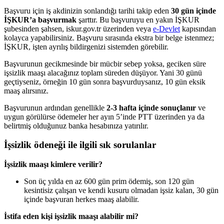
Başvuru için iş akdinizin sonlandığı tarihi takip eden
30 gün içinde
İŞKUR’a başvurmak
şarttır. Bu başvuruyu en yakın İŞKUR
şubesinden şahsen, iskur.gov.tr üzerinden veya
e-Devlet
kapısından
kolayca yapabilirsiniz. Başvuru sırasında ekstra bir belge istenmez;
İŞKUR, işten ayrılış bildirgenizi sistemden görebilir.
Başvurunun gecikmesinde bir mücbir sebep yoksa, geciken süre
işsizlik maaşı alacağınız toplam süreden düşüyor. Yani 30 günü
geçtiyseniz, örneğin 10 gün sonra başvurduysanız, 10 gün eksik
maaş alırsınız.
Başvurunun ardından genellikle
2-3 hafta içinde sonuçlanır
ve
uygun görülürse ödemeler her ayın 5’inde PTT üzerinden ya da
belirtmiş olduğunuz banka hesabınıza yatırılır.
İşsizlik ödeneği ile ilgili sık sorulanlar
İşsizlik maaşı kimlere verilir?
Son üç yılda en az 600 gün prim ödemiş, son 120 gün
kesintisiz çalışan ve kendi kusuru olmadan işsiz kalan, 30 gün
içinde başvuran herkes maaş alabilir.
İstifa eden kişi işsizlik maaşı alabilir mi?