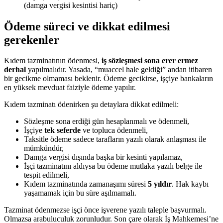
(damga vergisi kesintisi hariç)
Ödeme süreci ve dikkat edilmesi
gerekenler
Kıdem tazminatının ödenmesi,
iş sözleşmesi sona erer ermez
derhal
yapılmalıdır. Yasada, “muaccel hale geldiği” andan itibaren
bir gecikme olmaması beklenir. Ödeme gecikirse, işçiye bankaların
en yüksek mevduat faiziyle ödeme yapılır.
Kıdem tazminatı ödenirken şu detaylara dikkat edilmeli:
Sözleşme sona erdiği gün hesaplanmalı ve ödenmeli,
İşçiye
tek seferde
ve topluca ödenmeli,
Taksitle ödeme sadece tarafların yazılı olarak anlaşması ile
mümkündür,
Damga vergisi dışında başka bir kesinti yapılamaz,
İşçi tazminatını aldıysa bu ödeme mutlaka yazılı belge ile
tespit edilmeli,
Kıdem tazminatında zamanaşımı süresi
5 yıldır
. Hak kaybı
yaşamamak için bu süre aşılmamalı.
Tazminat ödenmezse işçi önce işverene yazılı taleple başvurmalı.
Olmazsa arabuluculuk zorunludur. Son çare olarak İş Mahkemesi’ne