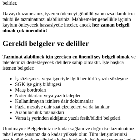
belirler.
Davayı kazanırsanız, işveren ödemeyi gönüllü yapmazsa ilamlı icra
takibi ile tazminatınızı alabilirsiniz. Mahkemeler genellikle işçinin
kaybını önleyecek hassasiyetle inceler, ancak
her zaman belgeli
olmak çok önemlidir!
Gerekli belgeler ve deliller
Tazminat alabilmek için gereken en önemli şey belgeli olmak
ve
taleplerinizi destekleyecek delillere sahip olmaktır. İşte başlıca
istenen belgeler:
İş sözleşmesi veya işyeriyle ilgili her türlü yazılı sözleşme
SGK işe giriş bildirgesi
Maaş bordroları
Noter ihtarları veya yazılı talepler
Kullanılmayan izinlere dair dokümanlar
Fazla mesaiye dair saat çizelgeleri ya da tanıklar
Arabuluculuk tutanakları
Varsa iş yerinden aldığınız yazılı fesih/bildiri belgeleri
Unutmayın: Belgeleriniz ne kadar sağlam ve doğru ise tazminatınızı
tahsil etme şansınız da o kadar yüksek olur. Tüm iletişimlerinizi
yazılı yürütmek ve elinizde belge bırakmak, hakkınızı sonuna kadar