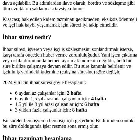
dava açılabilir. Bu adımlardan ilave olarak, bordro ve sözleşme gibi
tüm evrakların saklanması tavsiye olunur.
Kısacası; hak edilen kıdem tazminatı gecikmeden, eksiksiz ödenmeli
ve işçi hak kaybı yaşamamak için süreci iyi takip etmelidir.
İhbar süresi nedir?
İhbar süresi, işveren veya işçi iş sözleşmesini sonlandırmak isterse,
karşı tarafa önceden haber verme zorunluluğudur. Yani işten çıkarma
veya istifa durumunda hemen ayrılmak mümkün değildir; belli bir
süre birlikte çalışmaya devam edilir. Bu süre kanunla belirlenir ve
işçinin iş yerindeki kıdemine (çalışma süresine) göre değişir.
2024 yılı için ihbar süresi şöyle hesaplanır:
6 aydan az çalışanlar için:
2 hafta
6 ay ile 1,5 yıl arasında çalışanlar için:
4 hafta
1,5 yıl ile 3 yıl arası çalışanlar için:
6 hafta
3 yıldan fazla çalışanlar için:
8 hafta
Bu süreler hem işveren hem işçi için geçerlidir. Bildirimden sonraki
bu süre dolduğunda işler resmen sona ermiş olur.
İhbar tazminatı hesaplama