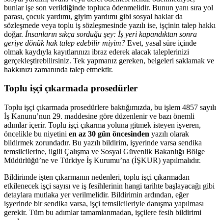
bunlar işe son verildiğinde topluca ödenmelidir. Bunun yanı sıra yol
parası, çocuk yardımı, giyim yardımı gibi sosyal haklar da
sözleşmede veya toplu iş sözleşmesinde yazılı ise, işçinin talep hakkı
doğar.
İnsanların sıkça sorduğu şey: İş yeri kapandıktan sonra
geriye dönük hak talep edebilir miyim?
Evet, yasal süre içinde
olmak kaydıyla kayıtlarınızı ibraz ederek alacak taleplerinizi
gerçekleştirebilirsiniz. Tek yapmanız gereken, belgeleri saklamak ve
hakkınızı zamanında talep etmektir.
Toplu işçi çıkarmada prosedürler
Toplu işçi çıkarmada prosedürlere baktığımızda, bu işlem 4857 sayılı
İş Kanunu’nun 29. maddesine göre düzenlenir ve bazı önemli
adımlar içerir. Toplu işçi çıkarma yoluna gitmek isteyen işveren,
öncelikle bu niyetini
en az 30 gün öncesinden
yazılı olarak
bildirmek zorundadır. Bu yazılı bildirim, işyerinde varsa sendika
temsilcilerine, ilgili Çalışma ve Sosyal Güvenlik Bakanlığı Bölge
Müdürlüğü’ne ve Türkiye İş Kurumu’na (İŞKUR) yapılmalıdır.
Bildirimde işten çıkarmanın nedenleri, toplu işçi çıkarmadan
etkilenecek işçi sayısı ve iş fesihlerinin hangi tarihte başlayacağı gibi
detaylara mutlaka yer verilmelidir. Bildirimin ardından, eğer
işyerinde bir sendika varsa, işçi temsilcileriyle danışma yapılması
gerekir. Tüm bu adımlar tamamlanmadan, işçilere fesih bildirimi