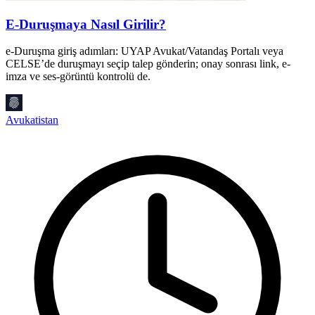
E-Duruşmaya Nasıl Girilir?
e-Duruşma giriş adımları: UYAP Avukat/Vatandaş Portalı veya
CELSE’de duruşmayı seçip talep gönderin; onay sonrası link, e-
T
imza ve ses-görüntü kontrolü de.
s
g
Avukatistan
A