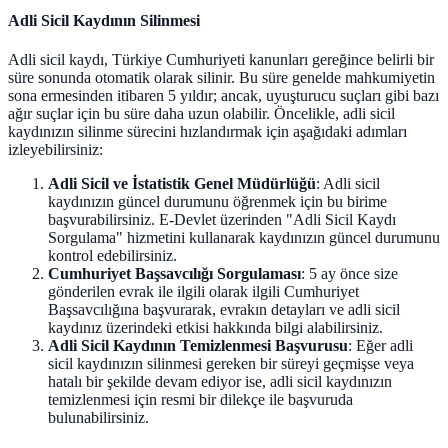
Adli Sicil Kaydının Silinmesi
Adli sicil kaydı, Türkiye Cumhuriyeti kanunları gereğince belirli bir
süre sonunda otomatik olarak silinir. Bu süre genelde mahkumiyetin
sona ermesinden itibaren 5 yıldır; ancak, uyuşturucu suçları gibi bazı
ağır suçlar için bu süre daha uzun olabilir. Öncelikle, adli sicil
kaydınızın silinme sürecini hızlandırmak için aşağıdaki adımları
izleyebilirsiniz:
Adli Sicil ve İstatistik Genel Müdürlüğü
: Adli sicil
kaydınızın güncel durumunu öğrenmek için bu birime
başvurabilirsiniz. E-Devlet üzerinden "Adli Sicil Kaydı
Sorgulama" hizmetini kullanarak kaydınızın güncel durumunu
kontrol edebilirsiniz.
Cumhuriyet Başsavcılığı Sorgulaması
: 5 ay önce size
gönderilen evrak ile ilgili olarak ilgili Cumhuriyet
Başsavcılığına başvurarak, evrakın detayları ve adli sicil
kaydınız üzerindeki etkisi hakkında bilgi alabilirsiniz.
Adli Sicil Kaydının Temizlenmesi Başvurusu
: Eğer adli
sicil kaydınızın silinmesi gereken bir süreyi geçmişse veya
hatalı bir şekilde devam ediyor ise, adli sicil kaydınızın
temizlenmesi için resmi bir dilekçe ile başvuruda
bulunabilirsiniz.