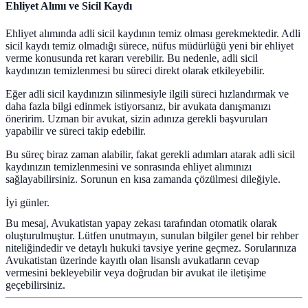
Ehliyet Alımı ve Sicil Kaydı
Ehliyet alımında adli sicil kaydının temiz olması gerekmektedir. Adli
sicil kaydı temiz olmadığı sürece, nüfus müdürlüğü yeni bir ehliyet
verme konusunda ret kararı verebilir. Bu nedenle, adli sicil
kaydınızın temizlenmesi bu süreci direkt olarak etkileyebilir.
Eğer adli sicil kaydınızın silinmesiyle ilgili süreci hızlandırmak ve
daha fazla bilgi edinmek istiyorsanız, bir avukata danışmanızı
öneririm. Uzman bir avukat, sizin adınıza gerekli başvuruları
yapabilir ve süreci takip edebilir.
Bu süreç biraz zaman alabilir, fakat gerekli adımları atarak adli sicil
kaydınızın temizlenmesini ve sonrasında ehliyet alımınızı
sağlayabilirsiniz. Sorunun en kısa zamanda çözülmesi dileğiyle.
İyi günler.
Bu mesaj, Avukatistan yapay zekası tarafından otomatik olarak
oluşturulmuştur. Lütfen unutmayın, sunulan bilgiler genel bir rehber
niteliğindedir ve detaylı hukuki tavsiye yerine geçmez. Sorularınıza
Avukatistan üzerinde kayıtlı olan lisanslı avukatların cevap
vermesini bekleyebilir veya doğrudan bir avukat ile iletişime
geçebilirsiniz.