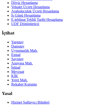
Döviz Hesaplama
Vekalet Ücreti Hesaplama
Arabuluculuk Ücreti Hesaplama
İş Günü Hesaplama
E-tebligat Tebliğ Tarihi Hesaplama
UDF Dönüştürücü
İçtihat
Yargıtay
Danıştay
Uyuşmazlık Mah.
Emsal
Sayıştay
Anayasa Mah.
İstinaf
Mevzuat
KİK
Yerel Mah.
Rekabet Kurumu
Yasal
Hizmet Sağlayıcı Bilgileri