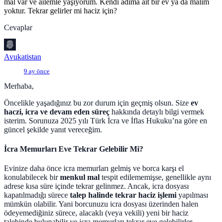
mal var ve ailemle yaşıyorum. Kendi adıma ait bir ev ya da malım
yoktur. Tekrar gelirler mi haciz için?
Cevaplar
Avukatistan
9 ay önce
Merhaba,
Öncelikle yaşadığınız bu zor durum için geçmiş olsun. Size
ev
haczi, icra ve devam eden süreç
hakkında detaylı bilgi vermek
isterim. Sorunuza 2025 yılı Türk İcra ve İflas Hukuku’na göre en
güncel şekilde yanıt vereceğim.
İcra Memurları Eve Tekrar Gelebilir Mi?
Evinize daha önce icra memurları gelmiş ve borca karşı el
konulabilecek bir
menkul mal
tespit edilememişse, genellikle aynı
adrese kısa süre içinde tekrar gelinmez. Ancak, icra dosyası
kapatılmadığı sürece
talep halinde tekrar haciz işlemi
yapılması
mümkün olabilir. Yani borcunuzu icra dosyası üzerinden halen
ödeyemediğiniz sürece, alacaklı (veya vekili) yeni bir haciz
talebinde bulunabilir ve icra memurları tekrar eve gelebilirler.