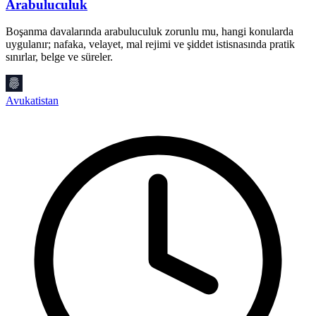
Arabuluculuk
Boşanma davalarında arabuluculuk zorunlu mu, hangi konularda
uygulanır; nafaka, velayet, mal rejimi ve şiddet istisnasında pratik
A
sınırlar, belge ve süreler.
2
k
Avukatistan
M