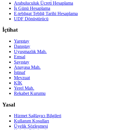
Arabuluculuk Ücreti Hesaplama
İş Günü Hesaplama
E-tebligat Tebliğ Tarihi Hesaplama
UDF Dönüştürücü
İçtihat
Yargıtay
Danıştay
Uyuşmazlık Mah.
Emsal
Sayıştay
Anayasa Mah.
İstinaf
Mevzuat
KİK
Yerel Mah.
Rekabet Kurumu
Yasal
Hizmet Sağlayıcı Bilgileri
Kullanım Koşulları
Üyelik Sözleşmesi