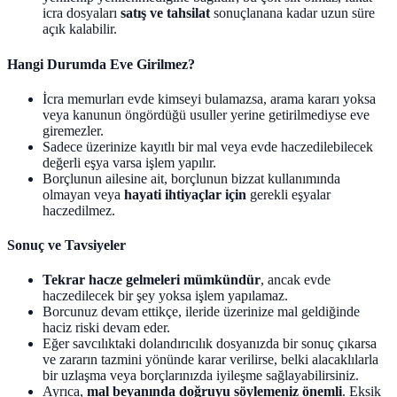
icra dosyaları
satış ve tahsilat
sonuçlanana kadar uzun süre
açık kalabilir.
Hangi Durumda Eve Girilmez?
İcra memurları evde kimseyi bulamazsa, arama kararı yoksa
veya kanunun öngördüğü usuller yerine getirilmediyse eve
giremezler.
Sadece üzerinize kayıtlı bir mal veya evde haczedilebilecek
değerli eşya varsa işlem yapılır.
Borçlunun ailesine ait, borçlunun bizzat kullanımında
olmayan veya
hayati ihtiyaçlar için
gerekli eşyalar
haczedilmez.
Sonuç ve Tavsiyeler
Tekrar hacze gelmeleri mümkündür
, ancak evde
haczedilecek bir şey yoksa işlem yapılamaz.
Borcunuz devam ettikçe, ileride üzerinize mal geldiğinde
haciz riski devam eder.
Eğer savcılıktaki dolandırıcılık dosyanızda bir sonuç çıkarsa
ve zararın tazmini yönünde karar verilirse, belki alacaklılarla
bir uzlaşma veya borçlarınızda iyileşme sağlayabilirsiniz.
Ayrıca,
mal beyanında doğruyu söylemeniz önemli
. Eksik