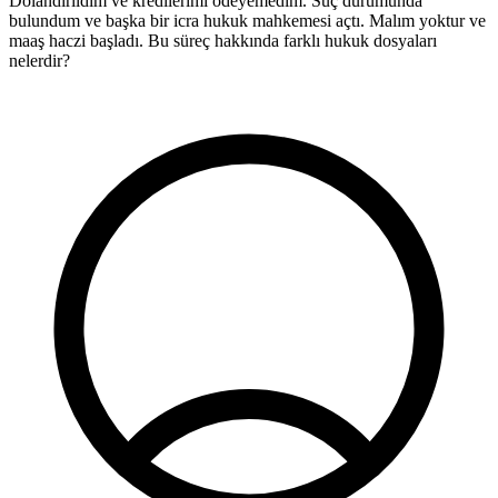
Dolandırıldım ve kredilerimi ödeyemedim. Suç durumunda
bulundum ve başka bir icra hukuk mahkemesi açtı. Malım yoktur ve
D
maaş haczi başladı. Bu süreç hakkında farklı hukuk dosyaları
o
nelerdir?
k