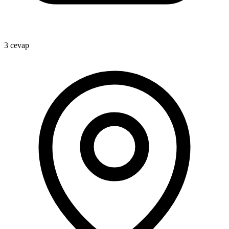
3 cevap
3