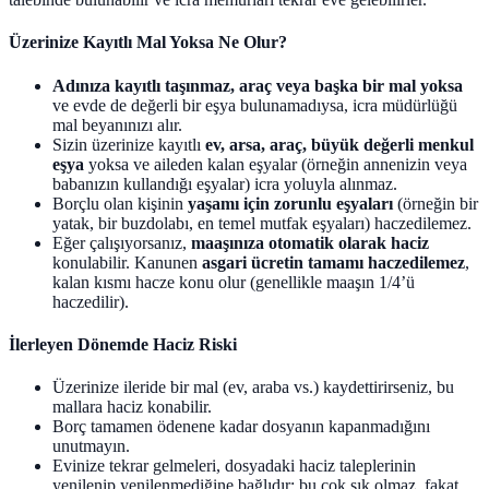
Üzerinize Kayıtlı Mal Yoksa Ne Olur?
Adınıza kayıtlı taşınmaz, araç veya başka bir mal yoksa
ve evde de değerli bir eşya bulunamadıysa, icra müdürlüğü
mal beyanınızı alır.
Sizin üzerinize kayıtlı
ev, arsa, araç, büyük değerli menkul
eşya
yoksa ve aileden kalan eşyalar (örneğin annenizin veya
babanızın kullandığı eşyalar) icra yoluyla alınmaz.
Borçlu olan kişinin
yaşamı için zorunlu eşyaları
(örneğin bir
yatak, bir buzdolabı, en temel mutfak eşyaları) haczedilemez.
Eğer çalışıyorsanız,
maaşınıza otomatik olarak haciz
konulabilir. Kanunen
asgari ücretin tamamı haczedilemez
,
kalan kısmı hacze konu olur (genellikle maaşın 1/4’ü
haczedilir).
İlerleyen Dönemde Haciz Riski
Üzerinize ileride bir mal (ev, araba vs.) kaydettirirseniz, bu
mallara haciz konabilir.
Borç tamamen ödenene kadar dosyanın kapanmadığını
unutmayın.
Evinize tekrar gelmeleri, dosyadaki haciz taleplerinin
yenilenip yenilenmediğine bağlıdır; bu çok sık olmaz, fakat