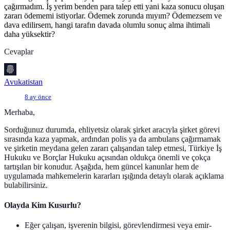
çağırmadım. İş yerim benden para talep etti yani kaza sonucu oluşan
zararı ödememi istiyorlar. Ödemek zorunda mıyım? Ödemezsem ve
dava edilirsem, hangi tarafın davada olumlu sonuç alma ihtimali
daha yüksektir?
Cevaplar
Avukatistan
8 ay önce
Merhaba,
Sorduğunuz durumda, ehliyetsiz olarak şirket aracıyla şirket görevi
sırasında kaza yapmak, ardından polis ya da ambulans çağırmamak
ve şirketin meydana gelen zararı çalışandan talep etmesi, Türkiye İş
Hukuku ve Borçlar Hukuku açısından oldukça önemli ve çokça
tartışılan bir konudur. Aşağıda, hem güncel kanunlar hem de
uygulamada mahkemelerin kararları ışığında detaylı olarak açıklama
bulabilirsiniz.
Olayda Kim Kusurlu?
Eğer çalışan, işverenin bilgisi, görevlendirmesi veya emir-