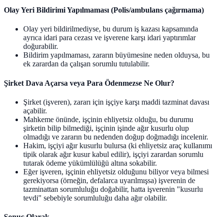
Olay Yeri Bildirimi Yapılmaması (Polis/ambulans çağırmama)
Olay yeri bildirilmediyse, bu durum iş kazası kapsamında
ayrıca idari para cezası ve işverene karşı idari yaptırımlar
doğurabilir.
Bildirim yapılmaması, zararın büyümesine neden olduysa, bu
ek zarardan da çalışan sorumlu tutulabilir.
Şirket Dava Açarsa veya Para Ödenmezse Ne Olur?
Şirket (işveren), zararı için işçiye karşı maddi tazminat davası
açabilir.
Mahkeme önünde, işçinin ehliyetsiz olduğu, bu durumu
şirketin bilip bilmediği, işçinin işinde ağır kusurlu olup
olmadığı ve zararın bu nedenden doğup doğmadığı incelenir.
Hakim, işçiyi ağır kusurlu bulursa (ki ehliyetsiz araç kullanımı
tipik olarak ağır kusur kabul edilir), işçiyi zarardan sorumlu
tutarak ödeme yükümlülüğü altına sokabilir.
Eğer işveren, işçinin ehliyetsiz olduğunu biliyor veya bilmesi
gerekiyorsa (örneğin, defalarca uyarılmışsa) işverenin de
tazminattan sorumluluğu doğabilir, hatta işverenin "kusurlu
tevdi" sebebiyle sorumluluğu daha ağır olabilir.
Sonuç Olarak