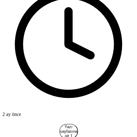
2 ay önce
3
Yazı
sayfasına
git 1