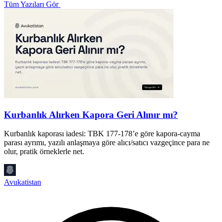
Tüm Yazıları Gör
Kurbanlık Alırken Kapora Geri Alınır mı?
Kurbanlık kaporası iadesi: TBK 177-178’e göre kapora-cayma
S
parası ayrımı, yazılı anlaşmaya göre alıcı/satıcı vazgeçince para ne
h
olur, pratik örneklerle net.
m
Avukatistan
A