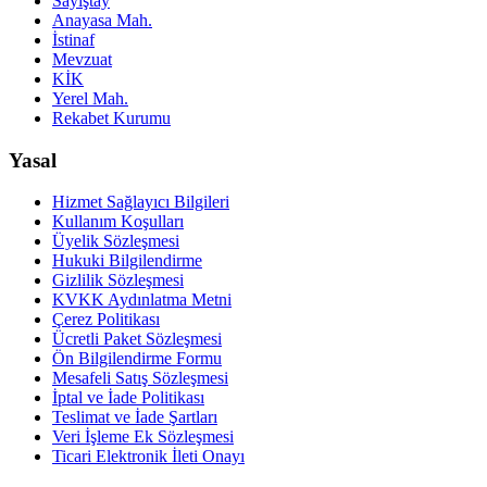
Sayıştay
Anayasa Mah.
İstinaf
Mevzuat
KİK
Yerel Mah.
Rekabet Kurumu
Yasal
Hizmet Sağlayıcı Bilgileri
Kullanım Koşulları
Üyelik Sözleşmesi
Hukuki Bilgilendirme
Gizlilik Sözleşmesi
KVKK Aydınlatma Metni
Çerez Politikası
Ücretli Paket Sözleşmesi
Ön Bilgilendirme Formu
Mesafeli Satış Sözleşmesi
İptal ve İade Politikası
Teslimat ve İade Şartları
Veri İşleme Ek Sözleşmesi
Ticari Elektronik İleti Onayı