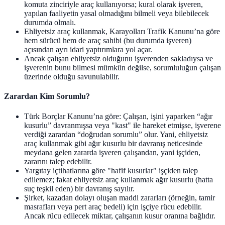
komuta zinciriyle araç kullanıyorsa; kural olarak işveren,
yapılan faaliyetin yasal olmadığını bilmeli veya bilebilecek
durumda olmalı.
Ehliyetsiz araç kullanmak, Karayolları Trafik Kanunu’na göre
hem sürücü hem de araç sahibi (bu durumda işveren)
açısından ayrı idari yaptırımlara yol açar.
Ancak çalışan ehliyetsiz olduğunu işverenden sakladıysa ve
işverenin bunu bilmesi mümkün değilse, sorumluluğun çalışan
üzerinde olduğu savunulabilir.
Zarardan Kim Sorumlu?
Türk Borçlar Kanunu’na göre: Çalışan, işini yaparken “ağır
kusurlu” davranmışsa veya "kast" ile hareket etmişse, işverene
verdiği zarardan “doğrudan sorumlu” olur. Yani, ehliyetsiz
araç kullanmak gibi ağır kusurlu bir davranış neticesinde
meydana gelen zararda işveren çalışandan, yani işçiden,
zararını talep edebilir.
Yargıtay içtihatlarına göre "hafif kusurlar" işçiden talep
edilemez; fakat ehliyetsiz araç kullanmak ağır kusurlu (hatta
suç teşkil eden) bir davranış sayılır.
Şirket, kazadan dolayı oluşan maddi zararları (örneğin, tamir
masrafları veya pert araç bedeli) için işçiye rücu edebilir.
Ancak rücu edilecek miktar, çalışanın kusur oranına bağlıdır.