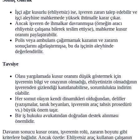
İşçi ağır kusurlu (ehliyetsiz) ise, işveren zararı talep edebilir ve
işçi aleyhine mahkemede yüksek ihtimalle karar çıkar.
Ancak işveren de ihmalkar davranmışsa (örneğin aracı
ehliyetsiz çalışana bilerek teslim ettiyse), mahkeme kusur
oranını paylaştırabilir.
Polis veya ambulans çağırmamak kazanın ve zararın
sonuçlarını ağırlaştırmışsa, bu da işçinin aleyhinde
değerlendirilir.
Tavsiye
Olası yargılamada kusur oranını düşük göstermek için
işverenin bilgi ve onayının olmadığı, ehliyetinizin olmadığının
işverenden gizlendiği kanıtlanabilirse, sorumlulukta indirim
olabilir.
Her somut olayın kendi dinamikleri olduğundan, deliller
(yazışmalar, tanık beyanları, işverenin araç tahsis prosedürü
vs.) büyük önem taşır.
Bir iş hukuku avukatından doğrudan destek alınması
önemlidir.
Davanın sonucu kusur oranı, işverenin rolü, zararın boyutu gibi
kriterlere bağlıdır. Ancak özetle: Ehliyetsiz araç kullanan çalışanın