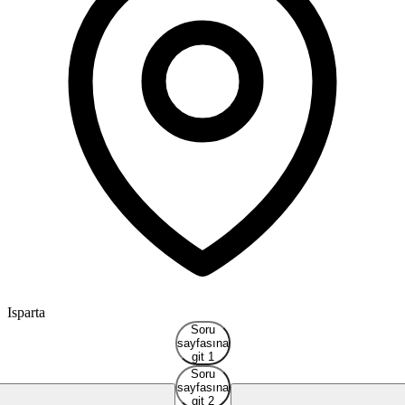
Isparta
Soru
sayfasına
git 1
Soru
sayfasına
git 2