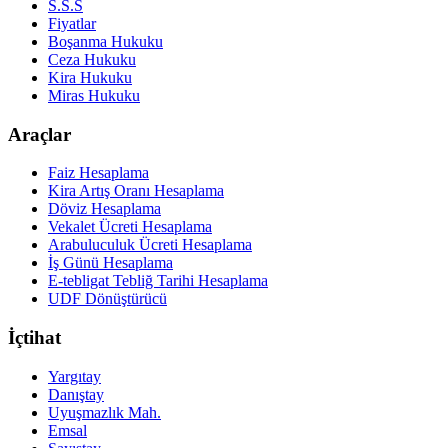
S.S.S
Fiyatlar
Boşanma Hukuku
Ceza Hukuku
Kira Hukuku
Miras Hukuku
Araçlar
Faiz Hesaplama
Kira Artış Oranı Hesaplama
Döviz Hesaplama
Vekalet Ücreti Hesaplama
Arabuluculuk Ücreti Hesaplama
İş Günü Hesaplama
E-tebligat Tebliğ Tarihi Hesaplama
UDF Dönüştürücü
İçtihat
Yargıtay
Danıştay
Uyuşmazlık Mah.
Emsal