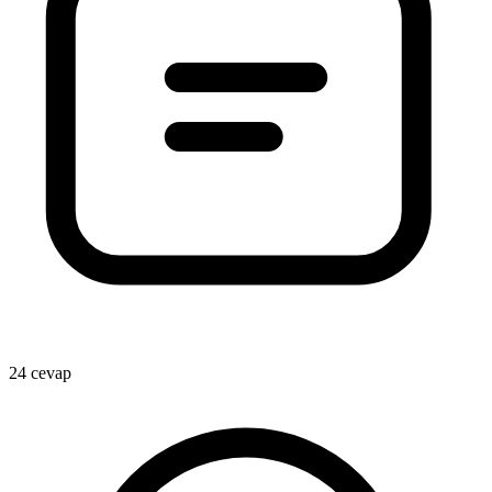
24 cevap
1