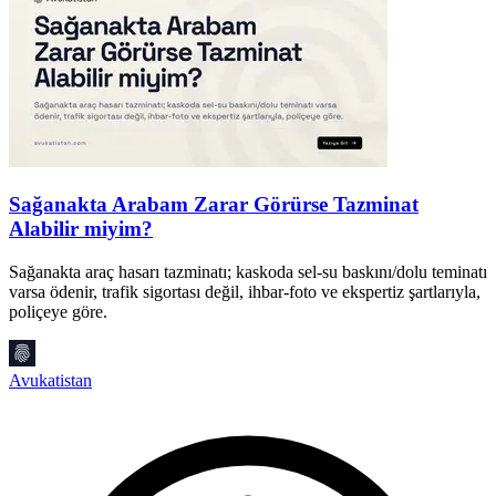
Sağanakta Arabam Zarar Görürse Tazminat
Alabilir miyim?
G
v
Sağanakta araç hasarı tazminatı; kaskoda sel-su baskını/dolu teminatı
2
varsa ödenir, trafik sigortası değil, ihbar-foto ve ekspertiz şartlarıyla,
poliçeye göre.
A
Avukatistan