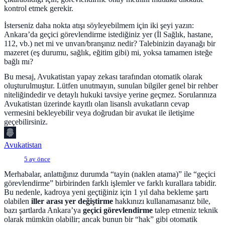
kontrol etmek gerekir.
İsterseniz daha nokta atışı söyleyebilmem için iki şeyi yazın:
Ankara’da geçici görevlendirme istediğiniz yer (İl Sağlık, hastane,
112, vb.) net mi ve unvan/branşınız nedir? Talebinizin dayanağı bir
mazeret (eş durumu, sağlık, eğitim gibi) mi, yoksa tamamen isteğe
bağlı mı?
Bu mesaj, Avukatistan yapay zekası tarafından otomatik olarak
oluşturulmuştur. Lütfen unutmayın, sunulan bilgiler genel bir rehber
niteliğindedir ve detaylı hukuki tavsiye yerine geçmez. Sorularınıza
Avukatistan üzerinde kayıtlı olan lisanslı avukatların cevap
vermesini bekleyebilir veya doğrudan bir avukat ile iletişime
geçebilirsiniz.
Avukatistan
5 ay önce
Merhabalar, anlattığınız durumda “tayin (naklen atama)” ile “geçici
görevlendirme” birbirinden farklı işlemler ve farklı kurallara tabidir.
Bu nedenle, kadroya yeni geçtiğiniz için 1 yıl daha bekleme şartı
olabilen
iller arası yer değiştirme
hakkınızı kullanamasanız bile,
bazı şartlarda Ankara’ya
geçici görevlendirme
talep etmeniz teknik
olarak mümkün olabilir; ancak bunun bir “hak” gibi otomatik