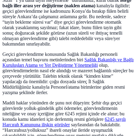
Sizin “1 yıl daha tayin isteyememe” durumunuz, kural olarak
isteğe
bağlı iller arası yer değiştirme (naklen atama)
kanalıyla ilgilidir;
geçici görevlendirme ise kadronuzu Konya’da bırakıp fiilen belirli
süreyle Ankara’da çalışmanız anlamına gelir. Bu nedenle, sadece
“tayin bekleme süresi var” diye geçici görevlendirme otomatik
olarak yasaklanmış sayılmaz; fakat idare, bunu fiilen tayin gibi
sonuç doğuracak şekilde görürse (uzun süreli ve ihtiyaç temelli
olmayan görevlendirme gibi) talebi reddedebilir veya süre/yer
bakımından sınırlayabilir.
Geçici görevlendirme konusunda Sağlık Bakanlığı personeli
açısından temel başvuru metinlerinden biri
Sağlık Bakanlığı ve Bağlı
Kuruluşları Atama ve Yer Değiştirme Yönetmeliği
olup,
görevlendirmelerin nasıl ele alındığı ve mazeret bağlantılı süreçler bu
çerçevede yürütülür. Talebin teknik olarak “kimden kime”
yapılacağı da önemlidir: çoğu dosyada süreç İl Sağlık
Müdürlüğünüz kanalıyla Personel/atama birimlerine giden resmi
yazışma şeklinde ilerler.
Maddi haklar yönünden de şunu not düşeyim: Şehir dışı geçici
görevlerde yolluk-gündelik gibi ödemeler, görevlendirmenin
niteliğine ve onay içeriğine göre 6245 rejimi içinde ele alınır; bu
konuda kamu idareleri için derlenmiş resmi görüşlere
6245 sayılı
Harcırah Kanununa ilişkin görüşler
sayfasından da bakılabilir.
“Harcırahsız/yolluksuz” ibareli onaylar ileride uyuşmazlık
çıkarabildiği için, görevlendirme onay metnini mutlaka dikkatle