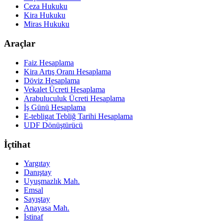
Ceza Hukuku
Kira Hukuku
Miras Hukuku
Araçlar
Faiz Hesaplama
Kira Artış Oranı Hesaplama
Döviz Hesaplama
Vekalet Ücreti Hesaplama
Arabuluculuk Ücreti Hesaplama
İş Günü Hesaplama
E-tebligat Tebliğ Tarihi Hesaplama
UDF Dönüştürücü
İçtihat
Yargıtay
Danıştay
Uyuşmazlık Mah.
Emsal
Sayıştay
Anayasa Mah.
İstinaf