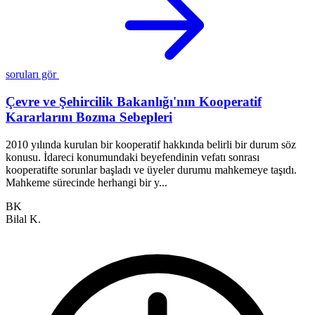
soruları gör
Çevre ve Şehircilik Bakanlığı'nın Kooperatif
Kararlarını Bozma Sebepleri
2010 yılında kurulan bir kooperatif hakkında belirli bir durum söz
M
konusu. İdareci konumundaki beyefendinin vefatı sonrası
s
kooperatifte sorunlar başladı ve üyeler durumu mahkemeye taşıdı.
b
Mahkeme sürecinde herhangi bir y...
ç
BK
Bilal K.