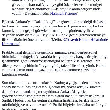
Mali haklar (yolluk-gündelik) ve yazılı tebliğ: İl dışı geçici
görevlerde harcırah/yevmiye gibi ödemeler ve “memuriyet
mahalli” değerlendirmesi 6245 sayılı Kanun çerçevesinde
yapılır. (Dayanak metin:
Harcırah Kanunu
)
Eğer siz Ankara’ya “Bakanlık içi” bir görevlendirme değil de başka
bir kamu kurumuna geçici görevlendirme düşünüyorsanız, bu kez
kurumlar arası geçici görevlendirme rejimi gündeme gelir ve
dayanak norm olarak 375 sayılı KHK’daki geçici görevlendirmeye
ilişkin hükümler önem kazanır. (Metin:
375 sayılı Kanun Hükmünde
Kararname
)
Pratikte nasıl ilerlenir? Genellikle amiriniz üzerinden/personel
biriminiz aracılığıyla; Ankara’da hangi birimde, hangi süreyle, hangi
iş tanımıyla görevlendirme istendiğini belirten kısa gerekçeli bir
dilekçe ve karşı birimin “uygun görüş talebi” ile süreç yürür. Kabul
edilirse işlemin mutlaka yazılı “olur/görevlendirme yazısı” ile
kurulması gerekir.
Son olarak iki kısa sorum olacak: Kadroya geçişinizden sonra size
“aday memur” başlangıcı tebliğ edildi mi, yoksa adaylık sürecini
daha önce tamamlamış mı sayıldınız? Ankara’da geçici
görevlendirme istediğiniz yer tam olarak hangi kurum/tesis (örn. İl
Sağlık Müdürlüğü, bir eğitim araştırma hastanesi, bir ilçe sağlık
müdürlüğü) ve unvanınız nedir? Bu iki bilgiyle size daha net bir yol
haritası söyleyebilirim.