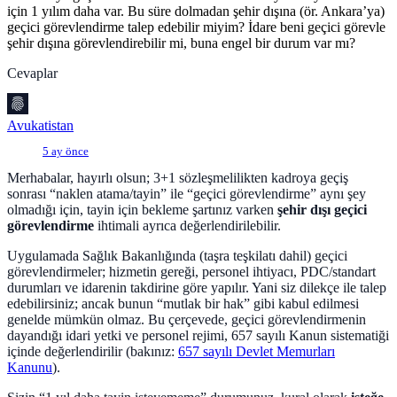
için 1 yılım daha var. Bu süre dolmadan şehir dışına (ör. Ankara’ya)
geçici görevlendirme talep edebilir miyim? İdare beni geçici görevle
şehir dışına görevlendirebilir mi, buna engel bir durum var mı?
Cevaplar
Avukatistan
5 ay önce
Merhabalar, hayırlı olsun; 3+1 sözleşmelilikten kadroya geçiş
sonrası “naklen atama/tayin” ile “geçici görevlendirme” aynı şey
olmadığı için, tayin için bekleme şartınız varken
şehir dışı geçici
görevlendirme
ihtimali ayrıca değerlendirilebilir.
Uygulamada Sağlık Bakanlığında (taşra teşkilatı dahil) geçici
görevlendirmeler; hizmetin gereği, personel ihtiyacı, PDC/standart
durumları ve idarenin takdirine göre yapılır. Yani siz dilekçe ile talep
edebilirsiniz; ancak bunun “mutlak bir hak” gibi kabul edilmesi
genelde mümkün olmaz. Bu çerçevede, geçici görevlendirmenin
dayandığı idari yetki ve personel rejimi, 657 sayılı Kanun sistematiği
içinde değerlendirilir (bakınız:
657 sayılı Devlet Memurları
Kanunu
).