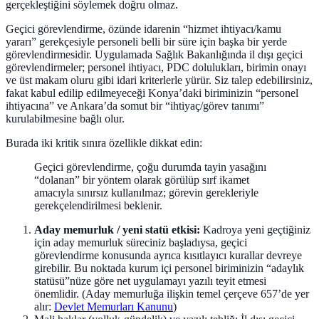
gerçekleştiğini söylemek doğru olmaz.
Geçici görevlendirme, özünde idarenin “hizmet ihtiyacı/kamu
yararı” gerekçesiyle personeli belli bir süre için başka bir yerde
görevlendirmesidir. Uygulamada Sağlık Bakanlığında il dışı geçici
görevlendirmeler; personel ihtiyacı, PDC dolulukları, birimin onayı
ve üst makam oluru gibi idari kriterlerle yürür. Siz talep edebilirsiniz,
fakat kabul edilip edilmeyeceği Konya’daki biriminizin “personel
ihtiyacına” ve Ankara’da somut bir “ihtiyaç/görev tanımı”
kurulabilmesine bağlı olur.
Burada iki kritik sınıra özellikle dikkat edin:
Geçici görevlendirme, çoğu durumda tayin yasağını
“dolanan” bir yöntem olarak görülüp sırf ikamet
amacıyla sınırsız kullanılmaz; görevin gerekleriyle
gerekçelendirilmesi beklenir.
Aday memurluk / yeni statü etkisi:
Kadroya yeni geçtiğiniz
için aday memurluk süreciniz başladıysa, geçici
görevlendirme konusunda ayrıca kısıtlayıcı kurallar devreye
girebilir. Bu noktada kurum içi personel biriminizin “adaylık
statüsü”nüze göre net uygulamayı yazılı teyit etmesi
önemlidir. (Aday memurluğa ilişkin temel çerçeve 657’de yer
alır:
Devlet Memurları Kanunu
)