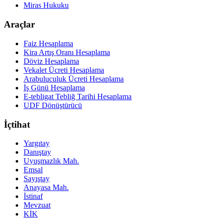
Miras Hukuku
Araçlar
Faiz Hesaplama
Kira Artış Oranı Hesaplama
Döviz Hesaplama
Vekalet Ücreti Hesaplama
Arabuluculuk Ücreti Hesaplama
İş Günü Hesaplama
E-tebligat Tebliğ Tarihi Hesaplama
UDF Dönüştürücü
İçtihat
Yargıtay
Danıştay
Uyuşmazlık Mah.
Emsal
Sayıştay
Anayasa Mah.
İstinaf
Mevzuat
KİK