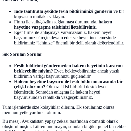
İade taahhütlü şekilde fesih bildiriminizi gönderin
ve bir
kopyasını mutlaka saklayın.
Firma ile sulh/çözüm sağlanması durumunda,
hakem
heyetine vazgeçme talebinizi iletebilirsiniz
.
Eğer firma ile anlaşmaya varamazsanız, hakem heyeti
başvurunuz süreçte devam eder ve heyet incelemesinde
bildiriminiz “lehinize” önemli bir delil olarak değerlendirilir.
Sık Sorulan Sorular
Fesih bildirimi göndermeden hakem heyetinin kararını
bekleyebilir miyim?
Evet, bekleyebilirsiniz; ancak yazılı
bildirimin varlığı başvurunuzu güçlendirir.
Hakem heyetine başvuru ile fesih bildirimi arasında bir
çelişki olur mu?
Olmaz. İkisi birbirini destekleyen
işlemlerdir. Sonradan anlaşma ile hakem heyeti
başvurusundan rahatlıkla vazgeçebilirsiniz.
Tüm işlemlerde size kolaylıklar dilerim. Ek sorularınız olursa
memnuniyetle yardımcı olurum.
Bu mesaj, Avukatistan yapay zekası tarafından otomatik olarak
oluşturulmuştur. Lütfen unutmayın, sunulan bilgiler genel bir rehber