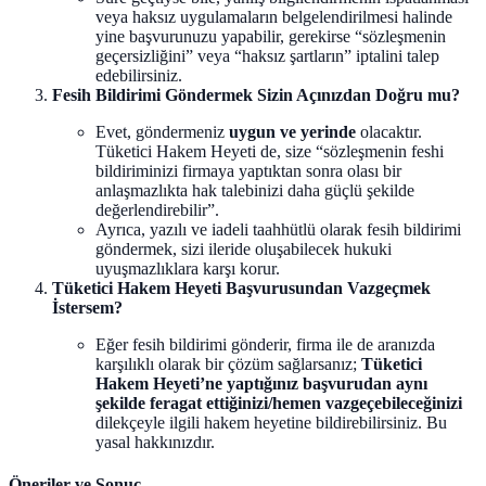
veya haksız uygulamaların belgelendirilmesi halinde
yine başvurunuzu yapabilir, gerekirse “sözleşmenin
geçersizliğini” veya “haksız şartların” iptalini talep
edebilirsiniz.
Fesih Bildirimi Göndermek Sizin Açınızdan Doğru mu?
Evet, göndermeniz
uygun ve yerinde
olacaktır.
Tüketici Hakem Heyeti de, size “sözleşmenin feshi
bildiriminizi firmaya yaptıktan sonra olası bir
anlaşmazlıkta hak talebinizi daha güçlü şekilde
değerlendirebilir”.
Ayrıca, yazılı ve iadeli taahhütlü olarak fesih bildirimi
göndermek, sizi ileride oluşabilecek hukuki
uyuşmazlıklara karşı korur.
Tüketici Hakem Heyeti Başvurusundan Vazgeçmek
İstersem?
Eğer fesih bildirimi gönderir, firma ile de aranızda
karşılıklı olarak bir çözüm sağlarsanız;
Tüketici
Hakem Heyeti’ne yaptığınız başvurudan aynı
şekilde feragat ettiğinizi/hemen vazgeçebileceğinizi
dilekçeyle ilgili hakem heyetine bildirebilirsiniz. Bu
yasal hakkınızdır.
Öneriler ve Sonuç