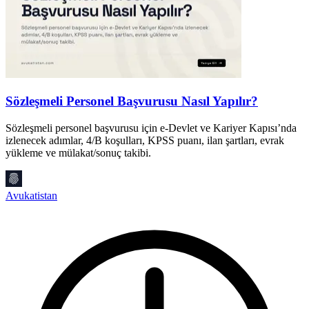
Sözleşmeli Personel Başvurusu Nasıl Yapılır?
Sözleşmeli personel başvurusu için e-Devlet ve Kariyer Kapısı’nda
D
izlenecek adımlar, 4/B koşulları, KPSS puanı, ilan şartları, evrak
b
yükleme ve mülakat/sonuç takibi.
m
Avukatistan
A