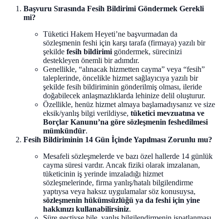
Başvuru Sırasında Fesih Bildirimi Göndermek Gerekli
mi?
Tüketici Hakem Heyeti’ne başvurmadan da
sözleşmenin feshi için karşı tarafa (firmaya) yazılı bir
şekilde
fesih bildirimi
göndermek, sürecinizi
destekleyen önemli bir adımdır.
Genellikle, “alınacak hizmetten cayma” veya “fesih”
taleplerinde, öncelikle hizmet sağlayıcıya yazılı bir
şekilde fesih bildiriminin gönderilmiş olması, ileride
doğabilecek anlaşmazlıklarda lehinize delil oluşturur.
Özellikle, henüz hizmet almaya başlamadıysanız ve size
eksik/yanlış bilgi verildiyse,
tüketici mevzuatına ve
Borçlar Kanunu’na göre sözleşmenin feshedilmesi
mümkündür
.
Fesih Bildiriminin 14 Gün İçinde Yapılması Zorunlu mu?
Mesafeli sözleşmelerde ve bazı özel hallerde 14 günlük
cayma süresi vardır. Ancak fiziki olarak imzalanan,
tüketicinin iş yerinde imzaladığı hizmet
sözleşmelerinde, firma yanlış/hatalı bilgilendirme
yaptıysa veya haksız uygulamalar söz konusuysa,
sözleşmenin hükümsüzlüğü ya da feshi için yine
hakkınızı kullanabilirsiniz
.
Süre geçtiyse bile, yanlış bilgilendirmenin ispatlanması