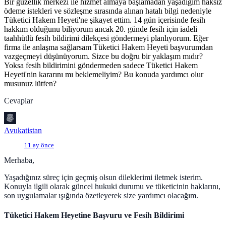
Bir güzellik merkezi ile hizmet almaya başlamadan yaşadığım haksız
ödeme istekleri ve sözleşme sırasında alınan hatalı bilgi nedeniyle
Tüketici Hakem Heyeti'ne şikayet ettim. 14 gün içerisinde fesih
hakkım olduğunu biliyorum ancak 20. günde fesih için iadeli
taahhütlü fesih bildirimi dilekçesi göndermeyi planlıyorum. Eğer
firma ile anlaşma sağlarsam Tüketici Hakem Heyeti başvurumdan
vazgeçmeyi düşünüyorum. Sizce bu doğru bir yaklaşım mıdır?
Yoksa fesih bildirimini göndermeden sadece Tüketici Hakem
Heyeti'nin kararını mı beklemeliyim? Bu konuda yardımcı olur
musunuz lütfen?
Cevaplar
Avukatistan
11 ay önce
Merhaba,
Yaşadığınız süreç için geçmiş olsun dileklerimi iletmek isterim.
Konuyla ilgili olarak güncel hukuki durumu ve tüketicinin haklarını,
son uygulamalar ışığında özetleyerek size yardımcı olacağım.
Tüketici Hakem Heyetine Başvuru ve Fesih Bildirimi