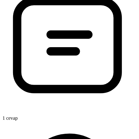
1 cevap
1