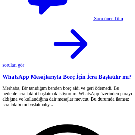
Soru öner
Tüm
soruları gör
WhatsApp Mesajlarıyla Borç İçin İcra Başlatılır mı?
Merhaba, Bir tanıdığım benden borç aldı ve geri ödemedi. Bu
nedenle icra takibi başlatmak istiyorum. WhatsApp üzerinden parayı
H
aldığına ve kullandığına dair mesajlar mevcut. Bu durumda ilamsız
ç
icra takibi mi başlatmalıy...
b
b