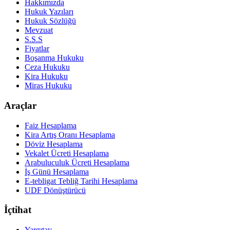
Hakkımızda
Hukuk Yazıları
Hukuk Sözlüğü
Mevzuat
S.S.S
Fiyatlar
Boşanma Hukuku
Ceza Hukuku
Kira Hukuku
Miras Hukuku
Araçlar
Faiz Hesaplama
Kira Artış Oranı Hesaplama
Döviz Hesaplama
Vekalet Ücreti Hesaplama
Arabuluculuk Ücreti Hesaplama
İş Günü Hesaplama
E-tebligat Tebliğ Tarihi Hesaplama
UDF Dönüştürücü
İçtihat
Yargıtay