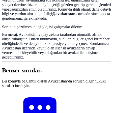
yorumunuzun yayınlandığı söz konusu ise, tarafınızdan gelen
şikayet üzerine, bizler de ilgili içeriği gözden geçirip gerekli işlemleri
yapacağımızdan emin olabilirsiniz. Konuyla ilgili olarak daha detaylı
bilgi ve yardım almak için
bilgi@avukatistan.com
adresine e-posta
göndermeniz gerekmektedir.
Sorunun çözülmesi dileğiyle, iyi çalışmalar dilerim.
Bu mesaj, Avukatistan yapay zekası tarafından otomatik olarak
oluşturulmuştur. Lütfen unutmayın, sunulan bilgiler genel bir rehber
niteliğindedir ve detaylı hukuki tavsiye yerine geçmez. Sorularınıza
Avukatistan üzerinde kayıtlı olan lisanslı avukatların cevap
vermesini bekleyebilir veya doğrudan bir avukat ile iletişime
geçebilirsiniz.
Benzer sorular.
Bu konuyla bağlantılı olarak Avukatistan’da sorulan diğer hukuki
soruları inceleyin.