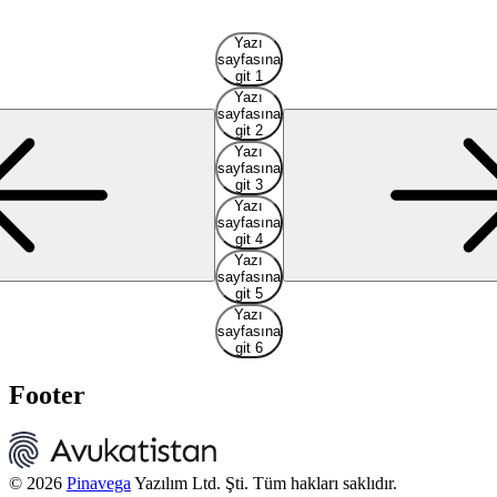
2
Yazı
sayfasına
git 1
Yazı
sayfasına
git 2
Yazı
sayfasına
git 3
Yazı
sayfasına
git 4
Yazı
sayfasına
git 5
Yazı
sayfasına
git 6
Footer
© 2026
Pinavega
Yazılım Ltd. Şti. Tüm hakları saklıdır.