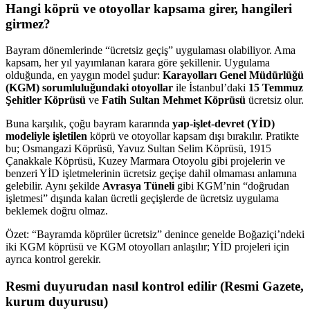
Hangi köprü ve otoyollar kapsama girer, hangileri
girmez?
Bayram dönemlerinde “ücretsiz geçiş” uygulaması olabiliyor. Ama
kapsam, her yıl yayımlanan karara göre şekillenir. Uygulama
olduğunda, en yaygın model şudur:
Karayolları Genel Müdürlüğü
(KGM) sorumluluğundaki otoyollar
ile İstanbul’daki
15 Temmuz
Şehitler Köprüsü
ve
Fatih Sultan Mehmet Köprüsü
ücretsiz olur.
Buna karşılık, çoğu bayram kararında
yap-işlet-devret (YİD)
modeliyle işletilen
köprü ve otoyollar kapsam dışı bırakılır. Pratikte
bu; Osmangazi Köprüsü, Yavuz Sultan Selim Köprüsü, 1915
Çanakkale Köprüsü, Kuzey Marmara Otoyolu gibi projelerin ve
benzeri YİD işletmelerinin ücretsiz geçişe dahil olmaması anlamına
gelebilir. Aynı şekilde
Avrasya Tüneli
gibi KGM’nin “doğrudan
işletmesi” dışında kalan ücretli geçişlerde de ücretsiz uygulama
beklemek doğru olmaz.
Özet: “Bayramda köprüler ücretsiz” denince genelde Boğaziçi’ndeki
iki KGM köprüsü ve KGM otoyolları anlaşılır; YİD projeleri için
ayrıca kontrol gerekir.
Resmi duyurudan nasıl kontrol edilir (Resmi Gazete,
kurum duyurusu)