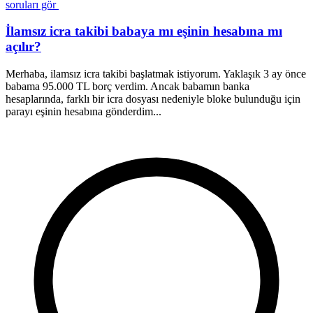
soruları gör
İlamsız icra takibi babaya mı eşinin hesabına mı
açılır?
Merhaba, ilamsız icra takibi başlatmak istiyorum. Yaklaşık 3 ay önce
M
babama 95.000 TL borç verdim. Ancak babamın banka
a
hesaplarında, farklı bir icra dosyası nedeniyle bloke bulunduğu için
a
parayı eşinin hesabına gönderdim...
s