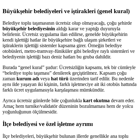
Büyükşehir belediyeleri ve iştirakleri (genel kural)
Belediye toplu taşımasının ücretsiz olup olmayacağı, çoğu şehirde
büyükşehir belediyesinin
aldığı karar ve yaptığı duyuruyla
belirlenir. Ücretsiz uygulama ilan edilirse, genelde büyükşehirin
kendi işlettiği hatlar ile büyükşehire bağlı ulaşım şirketleri ve
iştiraklerin işlettiği sistemler kapsama girer. Örneğin belediye
otobüsleri, metro-tramvay-füniküler gibi belediye raylı sistemleri ve
belediyenin işlettiği bazı deniz hatları bu gruba dahildir.
Burada “genel kural” şudur: Ücretsizliğin kapsamı, tek bir cümleyle
“belediye toplu taşıması” denilerek geçiştirilmez. Kapsam çoğu
zaman
kurum adı
veya
hat türü
üzerinden tarif edilir. Bu nedenle
aynı ilde yaşayan iki kişinin, farklı işletmeciye ait iki otobüs hattında
farklı ücret uygulamasıyla karşılaşması mümkündür.
Ayrıca ücretsiz günlerde bile çoğunlukla
kart okutma
devam eder.
Amaç hem turnike/validatör düzeninin bozulmaması hem de yolcu
yoğunluğunun ölçülmesidir.
İlçe belediyesi ve özel işletme ayrımı
İlçe belediyeleri, büyükşehir bulunan illerde genellikle ana toplu