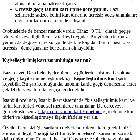
altına alınır ama bakiye düşmez.
Ücretsiz geçiş tanımı kart tipine göre yapılır.
Bazı
şehirlerde sadece belirli kart türlerine ücretsiz geçiş tanımlanır;
diğer kartlar normal ücretle çalışabilir.
Otobüslerde de benzer mantık vardır. Cihaz “0 TL” olarak geçişe
izin verir veya ilgili ücretsiz tarifeyi uygular. Bu yüzden kartınız
yanınızda değilse, ücretsiz günlerde bile kapıdan binip “nasıl olsa
ücretsiz” deme şansınız her zaman olmayabilir.
Kişiselleştirilmiş kart zorunluluğu var mı?
Bazen evet. Bazı belediyeler, ücretsiz günlerde suistimali azaltmak
ve geçiş kayıtlarını netleştirmek için
kişiselleştirilmiş kart
şartı
koyabilir. Bu şart konduğunda, anonim kartla geçiş denerseniz ücret
çekilebilir veya turnike geçişi reddedebilir.
İstanbul özelinde, İstanbulkart sisteminde “kişiselleştirilmiş kart” ve
farklı kart türleri yönetsel metinlerde tanımlanır. Bu çerçeveyi
görmek isterseniz
Ulaşımda İstanbulkart Yönetmeliği
metninde kart
türleri ve kişiselleştirmeye ilişkin ifadeler yer alır.
Özetle: Ücretsizliğin şartlarını değerlendirirken “kart gerekli mi?”
sorusunu değil,
“hangi kart türüyle ücretsiz?”
sorusunu sormak
daha doğru olur. En net bilgi, ilgili bayram ve yıl için yayımlanan