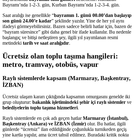
Bayramı’nda 1-2-3. gün, Kurban Bayramı’nda 1-2-3-4. gün.
Saat aralığı ise genellikle “
bayramın 1. günü 00.00’dan başlayıp
son günü 24.00’e kadar
” şeklinde yazılır. Yine de her yıl aynı
ifadeyi görmeyebilirsiniz. Bazen sadece belirli hatlar için, bazen de
“bayram süresince” gibi daha genel bir ifade kullanılır. Bu nedenle
başlangıç ve bitişi netleştiren şey, ilgili yıl yayımlanan resmi
metindeki
tarih ve saat aralığıdır
.
Ücretsiz olan toplu taşıma hangileri:
metro, tramvay, otobüs, vapur
Raylı sistemlerde kapsam (Marmaray, Başkentray,
İZBAN)
Ücretsiz ulaşım kararı çıktığında kapsamın omurgasını genelde iki
grup oluşturur:
bakanlık işletimindeki şehir içi raylı sistemler
ve
belediyelerin toplu taşıma hizmetleri
.
Raylı sistemlerde en çok adı geçen hatlar
Marmaray (İstanbul),
Başkentray (Ankara) ve İZBAN (İzmir)
olur. Bu hatlar, ilgili
günlerde “ücretsiz” ilan edildiğinde çoğunlukla turnikeden geçiş
yine kartla yapılır, ama ücret tahsil edilmez. Buradaki kritik nokta