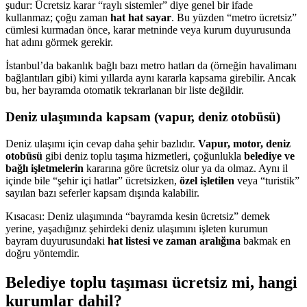
şudur: Ücretsiz karar “raylı sistemler” diye genel bir ifade
kullanmaz; çoğu zaman
hat hat sayar
. Bu yüzden “metro ücretsiz”
cümlesi kurmadan önce, karar metninde veya kurum duyurusunda
hat adını görmek gerekir.
İstanbul’da bakanlık bağlı bazı metro hatları da (örneğin havalimanı
bağlantıları gibi) kimi yıllarda aynı kararla kapsama girebilir. Ancak
bu, her bayramda otomatik tekrarlanan bir liste değildir.
Deniz ulaşımında kapsam (vapur, deniz otobüsü)
Deniz ulaşımı için cevap daha şehir bazlıdır.
Vapur, motor, deniz
otobüsü
gibi deniz toplu taşıma hizmetleri, çoğunlukla
belediye ve
bağlı işletmelerin
kararına göre ücretsiz olur ya da olmaz. Aynı il
içinde bile “şehir içi hatlar” ücretsizken,
özel işletilen
veya “turistik”
sayılan bazı seferler kapsam dışında kalabilir.
Kısacası: Deniz ulaşımında “bayramda kesin ücretsiz” demek
yerine, yaşadığınız şehirdeki deniz ulaşımını işleten kurumun
bayram duyurusundaki
hat listesi ve zaman aralığına
bakmak en
doğru yöntemdir.
Belediye toplu taşıması ücretsiz mi, hangi
kurumlar dahil?