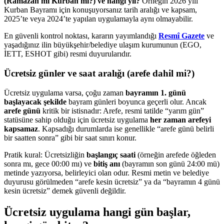
(Ramazan mı Kurban mı?) ve hangi yıl?
Örneğin 2026 yılı
Kurban Bayramı için konuşuyorsanız tarih aralığı ve kapsam,
2025’te veya 2024’te yapılan uygulamayla aynı olmayabilir.
En güvenli kontrol noktası, kararın yayımlandığı
Resmî Gazete
ve
yaşadığınız ilin büyükşehir/belediye ulaşım kurumunun (EGO,
İETT, ESHOT gibi) resmi duyurularıdır.
Ücretsiz günler ve saat aralığı (arefe dahil mi?)
Ücretsiz uygulama varsa, çoğu zaman
bayramın 1. günü
başlayacak şekilde
bayram günleri boyunca geçerli olur. Ancak
arefe günü
kritik bir istisnadır: Arefe, resmi tatilde “yarım gün”
statüsüne sahip olduğu için ücretsiz uygulama
her zaman arefeyi
kapsamaz
. Kapsadığı durumlarda ise genellikle “arefe günü belirli
bir saatten sonra” gibi bir saat sınırı konur.
Pratik kural: Ücretsizliğin
başlangıç saati
(örneğin arefede öğleden
sonra mı, gece 00:00 mı) ve
bitiş anı
(bayramın son günü 24:00 mü)
metinde yazıyorsa, belirleyici olan odur. Resmi metin ve belediye
duyurusu görülmeden “arefe kesin ücretsiz” ya da “bayramın 4 günü
kesin ücretsiz” demek güvenli değildir.
Ücretsiz uygulama hangi gün başlar,