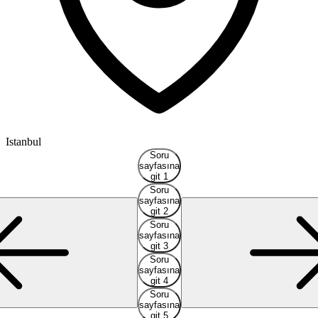
Istanbul
A
Soru
sayfasına
git 1
Soru
sayfasına
git 2
Soru
sayfasına
git 3
Soru
sayfasına
git 4
Soru
sayfasına
git 5