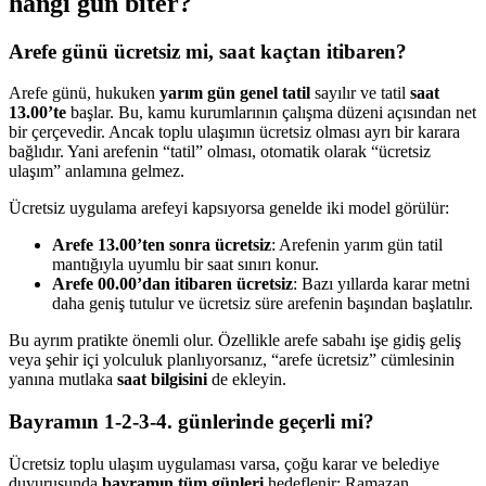
hangi gün biter?
Arefe günü ücretsiz mi, saat kaçtan itibaren?
Arefe günü, hukuken
yarım gün genel tatil
sayılır ve tatil
saat
13.00’te
başlar. Bu, kamu kurumlarının çalışma düzeni açısından net
bir çerçevedir. Ancak toplu ulaşımın ücretsiz olması ayrı bir karara
bağlıdır. Yani arefenin “tatil” olması, otomatik olarak “ücretsiz
ulaşım” anlamına gelmez.
Ücretsiz uygulama arefeyi kapsıyorsa genelde iki model görülür:
Arefe 13.00’ten sonra ücretsiz
: Arefenin yarım gün tatil
mantığıyla uyumlu bir saat sınırı konur.
Arefe 00.00’dan itibaren ücretsiz
: Bazı yıllarda karar metni
daha geniş tutulur ve ücretsiz süre arefenin başından başlatılır.
Bu ayrım pratikte önemli olur. Özellikle arefe sabahı işe gidiş geliş
veya şehir içi yolculuk planlıyorsanız, “arefe ücretsiz” cümlesinin
yanına mutlaka
saat bilgisini
de ekleyin.
Bayramın 1-2-3-4. günlerinde geçerli mi?
Ücretsiz toplu ulaşım uygulaması varsa, çoğu karar ve belediye
duyurusunda
bayramın tüm günleri
hedeflenir: Ramazan