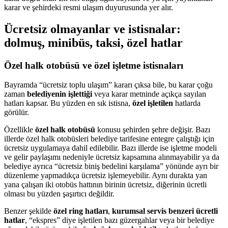
karar ve şehirdeki resmi ulaşım duyurusunda yer alır.
Ücretsiz olmayanlar ve istisnalar:
dolmuş, minibüs, taksi, özel hatlar
Özel halk otobüsü ve özel işletme istisnaları
Bayramda “ücretsiz toplu ulaşım” kararı çıksa bile, bu karar çoğu
zaman
belediyenin işlettiği
veya karar metninde açıkça sayılan
hatları kapsar. Bu yüzden en sık istisna,
özel işletilen
hatlarda
görülür.
Özellikle
özel halk otobüsü
konusu şehirden şehre değişir. Bazı
illerde özel halk otobüsleri belediye tarifesine entegre çalıştığı için
ücretsiz uygulamaya dahil edilebilir. Bazı illerde ise işletme modeli
ve gelir paylaşımı nedeniyle ücretsiz kapsamına alınmayabilir ya da
belediye ayrıca “ücretsiz biniş bedelini karşılama” yönünde ayrı bir
düzenleme yapmadıkça ücretsiz işlemeyebilir. Aynı durakta yan
yana çalışan iki otobüs hattının birinin ücretsiz, diğerinin ücretli
olması bu yüzden şaşırtıcı değildir.
Benzer şekilde
özel ring hatları
,
kurumsal servis benzeri ücretli
hatlar
, “ekspres” diye işletilen bazı güzergahlar veya bir belediye