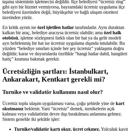
taşıma sisteminin işletmecisi değildir. İlçe belediyesi “ücretsiz ring”
gibi ayrı bir hizmet vermiyorsa, bayramdaki ücretsiz uygulama ilçe
belediyesi üzerinden değil, büyükşehir ve bağlı ulaşım otoritesi
üzerinden yürür.
En kritik ayrım ise
özel işletilen hatlar
tarafındadır. Aynı duraktan
kalkan bir araç, belediye aracıysa ücretsiz olabilir; ama
özel halk
otobüsü
, işletme sözleşmesi farklı olan bir hat ya da gelir modeli
ayrı belirlenmiş bir hat ise ücretsiz uygulama dışında tutulabilir. Bu
yüzden “belediye sınırları içinde her şey ücretsiz” yaklaşımı doğru
değildir; karar ve duyurularda özellikle “hangi hatlar dahil, hangileri
hariç” kısmına bakmak gerekir.
Ücretsizliğin şartları: İstanbulkart,
Ankarakart, Kentkart gerekli mi?
Turnike ve validatör kullanımı nasıl olur?
Ücretsiz toplu ulaşım uygulaması varsa, çoğu şehirde yine de
kart
okutmanız
beklenir. Yani “ücretsiz” demek, turnikelerin açık
kalması veya validatörün devre dışı bırakılması anlamına gelmez.
Sistem genelde iki şekilde işler:
Turnike/validatör kartı okur, ücret çekmez.
Yolculuk kayıt