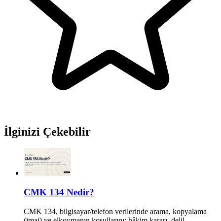
İlginizi Çekebilir
CMK 134 Nedir?
CMK 134, bilgisayar/telefon verilerinde arama, kopyalama
(imaj) ve elkoymanın koşullarını; hâkim kararı, delil