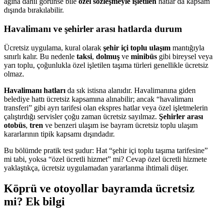
ağına dahil görünse bile
özel sözleşmeyle işletilen
hatlar da kapsam
dışında bırakılabilir.
Havalimanı ve şehirler arası hatlarda durum
Ücretsiz uygulama, kural olarak
şehir içi toplu ulaşım
mantığıyla
sınırlı kalır. Bu nedenle
taksi
,
dolmuş
ve
minibüs
gibi bireysel veya
yarı toplu, çoğunlukla özel işletilen taşıma türleri genellikle ücretsiz
olmaz.
Havalimanı hatları
da sık istisna alanıdır. Havalimanına giden
belediye hattı ücretsiz kapsamına alınabilir; ancak “havalimanı
transferi” gibi ayrı tarifesi olan ekspres hatlar veya özel işletmelerin
çalıştırdığı servisler çoğu zaman ücretsiz sayılmaz.
Şehirler arası
otobüs
,
tren
ve benzeri ulaşım ise bayram ücretsiz toplu ulaşım
kararlarının tipik kapsamı dışındadır.
Bu bölümde pratik test şudur: Hat “şehir içi toplu taşıma tarifesine”
mi tabi, yoksa “özel ücretli hizmet” mi? Cevap özel ücretli hizmete
yaklaştıkça, ücretsiz uygulamadan yararlanma ihtimali düşer.
Köprü ve otoyollar bayramda ücretsiz
mi? Ek bilgi