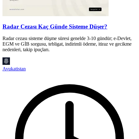
Radar Cezası Kaç Günde Sisteme Düşer?
Radar cezası sisteme düşme süresi genelde 3-10 gündür; e-Devlet,
İ
EGM ve GİB sorgusu, tebligat, indirimli ödeme, itiraz ve gecikme
M
nedenleri, takip ipuçları.
g
Avukatistan
A