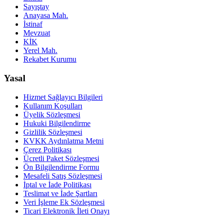
Sayıştay
Anayasa Mah.
İstinaf
Mevzuat
KİK
Yerel Mah.
Rekabet Kurumu
Yasal
Hizmet Sağlayıcı Bilgileri
Kullanım Koşulları
Üyelik Sözleşmesi
Hukuki Bilgilendirme
Gizlilik Sözleşmesi
KVKK Aydınlatma Metni
Çerez Politikası
Ücretli Paket Sözleşmesi
Ön Bilgilendirme Formu
Mesafeli Satış Sözleşmesi
İptal ve İade Politikası
Teslimat ve İade Şartları
Veri İşleme Ek Sözleşmesi
Ticari Elektronik İleti Onayı