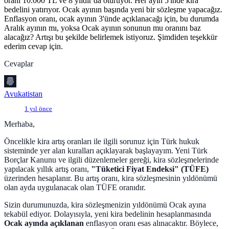
oranı 10.000 TL ve 8 yıldır da oturuyor. Her ayın 5'inde kira
bedelini yatırıyor. Ocak ayının başında yeni bir sözleşme yapacağız.
Enflasyon oranı, ocak ayının 3'ünde açıklanacağı için, bu durumda
Aralık ayının mı, yoksa Ocak ayının sonunun mu oranını baz
alacağız? Artışı bu şekilde belirlemek istiyoruz. Şimdiden teşekkür
ederim cevap için.
Cevaplar
Avukatistan
1 yıl önce
Merhaba,
Öncelikle kira artış oranları ile ilgili sorunuz için Türk hukuk
sisteminde yer alan kuralları açıklayarak başlayayım. Yeni Türk
Borçlar Kanunu ve ilgili düzenlemeler gereği, kira sözleşmelerinde
yapılacak yıllık artış oranı,
"Tüketici Fiyat Endeksi" (TÜFE)
üzerinden hesaplanır. Bu artış oranı, kira sözleşmesinin yıldönümü
olan ayda uygulanacak olan TÜFE oranıdır.
Sizin durumunuzda, kira sözleşmenizin yıldönümü Ocak ayına
tekabül ediyor. Dolayısıyla, yeni kira bedelinin hesaplanmasında
Ocak ayında açıklanan
enflasyon oranı esas alınacaktır. Böylece,