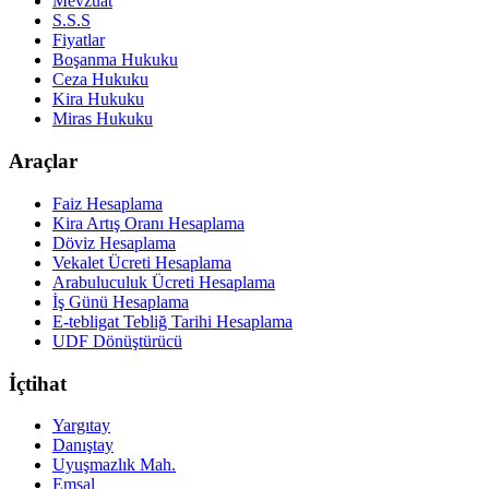
Mevzuat
S.S.S
Fiyatlar
Boşanma Hukuku
Ceza Hukuku
Kira Hukuku
Miras Hukuku
Araçlar
Faiz Hesaplama
Kira Artış Oranı Hesaplama
Döviz Hesaplama
Vekalet Ücreti Hesaplama
Arabuluculuk Ücreti Hesaplama
İş Günü Hesaplama
E-tebligat Tebliğ Tarihi Hesaplama
UDF Dönüştürücü
İçtihat
Yargıtay
Danıştay
Uyuşmazlık Mah.
Emsal