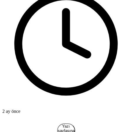
2 ay önce
1
Yazı
sayfasına