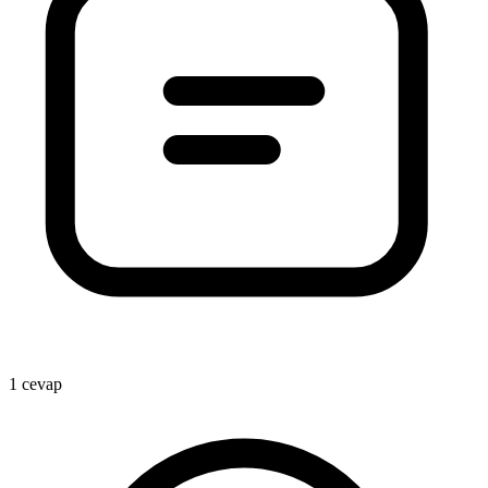
1 cevap
A