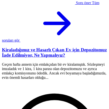
Soru öner
Tüm
soruları gör
Kiraladığımız ve Hasarlı Çıkan Ev için Depozitomuz
İade Edilmiyor, Ne Yapmalıyız?
Geçen hafta annem için emlakçıdan bir ev kiralamıştık. Sözleşmeyi
N
imzaladık ve 1 kira, 1 kira parası olan depozitomuzu ve ayrıca
A
emlakçı komisyonunu ödedik. Ancak evi boyamaya başladığımızda,
a
evin önemli hasarları olduğu...
T
H