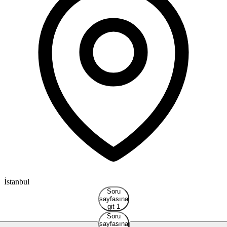
İstanbul
Soru
sayfasına
git 1
Soru
sayfasına