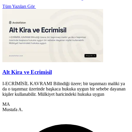
Tüm Yazıları Gör
Alt Kira ve Ecrimisil
I-ECRİMİSİL KAVRAMI Bilindiği üzere; bir taşınmazı maliki ya
da o taşınmaz üzerinde başkaca hukuka uygun bir sebebe dayanan
E
kişiler kullanabilir. Mülkiyet haricindeki hukuka uygun
h
d
MA
Mustafa A.
A