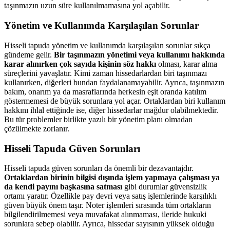
taşınmazın uzun süre kullanılmamasına yol açabilir.
Yönetim ve Kullanımda Karşılaşılan Sorunlar
Hisseli tapuda yönetim ve kullanımda karşılaşılan sorunlar sıkça
gündeme gelir.
Bir taşınmazın yönetimi veya kullanımı hakkında
karar alınırken çok sayıda kişinin söz hakkı
olması, karar alma
süreçlerini yavaşlatır. Kimi zaman hissedarlardan biri taşınmazı
kullanırken, diğerleri bundan faydalanamayabilir. Ayrıca, taşınmazın
bakım, onarım ya da masraflarında herkesin eşit oranda katılım
göstermemesi de büyük sorunlara yol açar. Ortaklardan biri kullanım
hakkını ihlal ettiğinde ise, diğer hissedarlar mağdur olabilmektedir.
Bu tür problemler birlikte yazılı bir yönetim planı olmadan
çözülmekte zorlanır.
Hisseli Tapuda Güven Sorunları
Hisseli tapuda güven sorunları da önemli bir dezavantajdır.
Ortaklardan birinin bilgisi dışında işlem yapmaya çalışması ya
da kendi payını başkasına satması
gibi durumlar güvensizlik
ortamı yaratır. Özellikle pay devri veya satış işlemlerinde karşılıklı
güven büyük önem taşır. Noter işlemleri sırasında tüm ortakların
bilgilendirilmemesi veya muvafakat alınmaması, ileride hukuki
sorunlara sebep olabilir. Ayrıca, hissedar sayısının yüksek olduğu