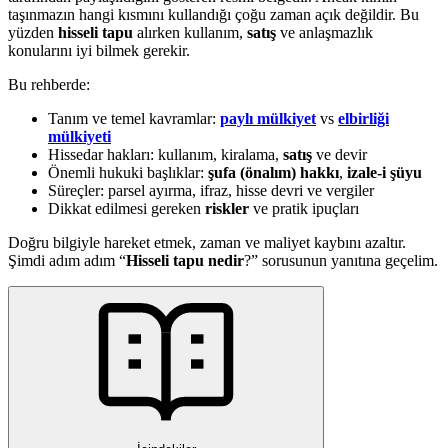
taşınmazın hangi kısmını kullandığı çoğu zaman açık değildir. Bu
yüzden
hisseli tapu
alırken kullanım,
satış
ve anlaşmazlık
konularını iyi bilmek gerekir.
Bu rehberde:
Tanım ve temel kavramlar:
paylı mülkiyet
vs
elbirliği
mülkiyeti
Hissedar hakları: kullanım, kiralama,
satış
ve devir
Önemli hukuki başlıklar:
şufa (önalım) hakkı
,
izale-i şüyu
Süreçler: parsel ayırma, ifraz, hisse devri ve vergiler
Dikkat edilmesi gereken
riskler
ve pratik ipuçları
Doğru bilgiyle hareket etmek, zaman ve maliyet kaybını azaltır.
Şimdi adım adım “
Hisseli tapu nedir
?” sorusunun yanıtına geçelim.