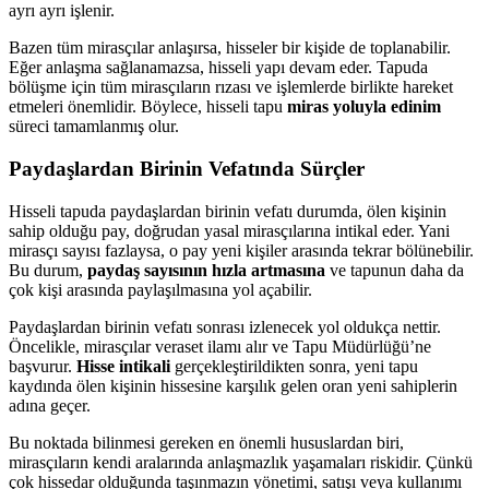
ayrı ayrı işlenir.
Bazen tüm mirasçılar anlaşırsa, hisseler bir kişide de toplanabilir.
Eğer anlaşma sağlanamazsa, hisseli yapı devam eder. Tapuda
bölüşme için tüm mirasçıların rızası ve işlemlerde birlikte hareket
etmeleri önemlidir. Böylece, hisseli tapu
miras yoluyla edinim
süreci tamamlanmış olur.
Paydaşlardan Birinin Vefatında Sürçler
Hisseli tapuda paydaşlardan birinin vefatı durumda, ölen kişinin
sahip olduğu pay, doğrudan yasal mirasçılarına intikal eder. Yani
mirasçı sayısı fazlaysa, o pay yeni kişiler arasında tekrar bölünebilir.
Bu durum,
paydaş sayısının hızla artmasına
ve tapunun daha da
çok kişi arasında paylaşılmasına yol açabilir.
Paydaşlardan birinin vefatı sonrası izlenecek yol oldukça nettir.
Öncelikle, mirasçılar veraset ilamı alır ve Tapu Müdürlüğü’ne
başvurur.
Hisse intikali
gerçekleştirildikten sonra, yeni tapu
kaydında ölen kişinin hissesine karşılık gelen oran yeni sahiplerin
adına geçer.
Bu noktada bilinmesi gereken en önemli hususlardan biri,
mirasçıların kendi aralarında anlaşmazlık yaşamaları riskidir. Çünkü
çok hissedar olduğunda taşınmazın yönetimi, satışı veya kullanımı