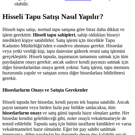
olabilir.
Hisseli Tapu Satışı Nasıl Yapılır?
Hisseli tapu satışı, normal tapu satışına göre biraz daha dikkat ve
işlem gerektirir.
Hisseli tapu sahipleri
, sahip oldukları hisseyi
istedikleri kişiye satabilirler. Satış işlemi için öncelikle Tapu
Kadastro Müdürlüğü'nden e-randevu alınması gerekir. Hissedar
veya yetki verdiği kişi, tapu dairesine giderek resmi satış işlemini
gerçekleştirir. Hisseli tapuda, taşınmazın tamamını satmak için tüm
paydaşların onayı gerekir; ancak sadece kendi payınızı satmak için
diğer hissedarlardan onaya gerek yoktur. Satış işlemi, tapu memuru
huzurunda yapılır ve satıştan sonra diğer hissedarlara bildirilmesi
gerekir.
Hissedarların Onayı ve Satışta Gerekenler
Hisseli tapuda her hissedar, kendi payını tek başına satabilir. Ancak
payın tamamı veya birden fazla pay birlikte satılacaksa, tüm
hissedarların onayı
ve satış günü tapuda hazır olmaları şarttır. Her
hissedar kendisi gelebileceği gibi, noter onaylı vekaletnameyle de
temsil edilebilir. Tapuda satış için bütün tarafların kimlikleri ve varsa
vekaletnameleri hazır olmalıdır. Eğer bir pay sahibi satılmak
isteniyorsa, diğer paydaşlar bu durumda devre dışı kalabilir ancak