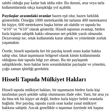
sahibi olduğu pay kadar hak iddia eder. Bu durum, arsa veya tarla
kullanımlarında sıkça karışıklığa yol açabilir.
Paydaşlar arasındaki oranlar
bazen eşit olur, bazen farklılık
gösterebilir. Örneğin 1000 metrekarelik bir tarlanın 400 metrekaresi
bir kişiye, 600 metrekaresi başka birine ait olabilir ve tapuda bu
“4/10” ve “6/10” olarak gösterilir. Hisseli tapunun avantajı, birden
fazla kişinin sahiplik hakkı olmasının net şekilde yazılı olmasıdır.
Dezavantajı ise, ortak kullanımda karar almak ve yönetimde zorluk
yaşamaktır.
Özetle, hisseli tapularda her bir paydaş kendi oranı kadar hakka
sahip olur, fakat taşınmazın bölgesel olarak kimin kullanımında
olduğuna dair tapuda bilgi yer almaz. Bu tür paylaşımlı
sahipliklerde, hem haklar hem sorumluluklar paylaşılır ve yönetim,
çoğu zaman işbirliği gerektirir.
Hisseli Tapuda Mülkiyet Hakları
Hisseli tapuda mülkiyet hakları, bir taşınmazın birden fazla kişi
tarafından paylı şekilde sahip olunmasını ifade eder. Yani, bir arsa ya
da bina tek bir kişiye ait değil, birden fazla kişiye belirli oranlarla
bağlıdır. Her paydaş, tapuda yazılı oran kadar yasal mülkiyet
hakkına sahiptir. Ancak genellikle o taşınmaz üzerinde tek başına