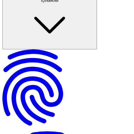
İçindekiler
Hisseli Tapu Nedir?
Elbirliği ve Paylı Mülkiyet Kavramları
Hisseli Tapuda Pay Oranları ve Paydaşlar
Hisseli Tapuda Mülkiyet Hakları
Hisseli Tapu ile Tam Tapu Arasındaki Farklar
Hisseli Tapuda Kullanım Hakları
Hisseli Tapuda Kısıtlamalar
Hisseli Tapu Satışı Nasıl Yapılır?
Hisseli Tapuda Riskler ve Dezavantajlar
Sık Yapılan Hatalar ve Dikkat Edilmesi Gerekenler
Hisseli Tapunun Tanımı ve Özellikleri