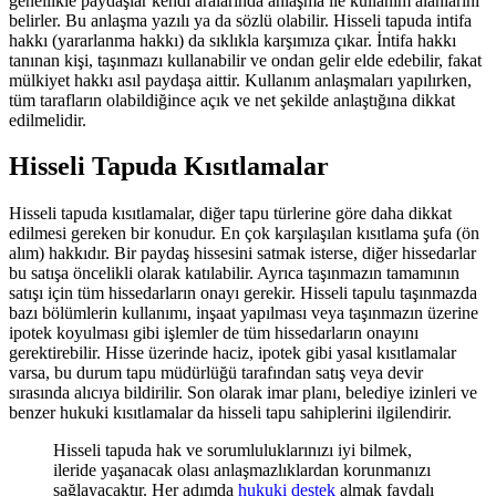
genellikle paydaşlar kendi aralarında anlaşma ile kullanım alanlarını
belirler. Bu anlaşma yazılı ya da sözlü olabilir. Hisseli tapuda intifa
hakkı (yararlanma hakkı) da sıklıkla karşımıza çıkar. İntifa hakkı
tanınan kişi, taşınmazı kullanabilir ve ondan gelir elde edebilir, fakat
mülkiyet hakkı asıl paydaşa aittir. Kullanım anlaşmaları yapılırken,
tüm tarafların olabildiğince açık ve net şekilde anlaştığına dikkat
edilmelidir.
Hisseli Tapuda Kısıtlamalar
Hisseli tapuda kısıtlamalar, diğer tapu türlerine göre daha dikkat
edilmesi gereken bir konudur. En çok karşılaşılan kısıtlama şufa (ön
alım) hakkıdır. Bir paydaş hissesini satmak isterse, diğer hissedarlar
bu satışa öncelikli olarak katılabilir. Ayrıca taşınmazın tamamının
satışı için tüm hissedarların onayı gerekir. Hisseli tapulu taşınmazda
bazı bölümlerin kullanımı, inşaat yapılması veya taşınmazın üzerine
ipotek koyulması gibi işlemler de tüm hissedarların onayını
gerektirebilir. Hisse üzerinde haciz, ipotek gibi yasal kısıtlamalar
varsa, bu durum tapu müdürlüğü tarafından satış veya devir
sırasında alıcıya bildirilir. Son olarak imar planı, belediye izinleri ve
benzer hukuki kısıtlamalar da hisseli tapu sahiplerini ilgilendirir.
Hisseli tapuda hak ve sorumluluklarınızı iyi bilmek,
ileride yaşanacak olası anlaşmazlıklardan korunmanızı
sağlayacaktır. Her adımda
hukuki destek
almak faydalı