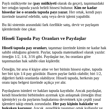
Paylı mülkiyette ise (
pay mülkiyeti
olarak da geçer), taşınmazdaki
her ortağın tapuda yazılı belirli hissesi bulunur.
Kim ne kadar
hissedar ise o oranda tapuda payı yazar.
Her ortak, kendi payı
üzerinde tasarruf edebilir, satış veya devir işlemi yapabilir.
Bu iki sistemin arasındaki fark özellikle satış, devir ve paylaşım
işlemlerinde öne çıkar.
Hisseli Tapuda Pay Oranları ve Paydaşlar
Hisseli tapuda pay oranları
, taşınmaz üzerinde kimin ne kadar hak
sahibi olduğunu gösterir. Paylar, tapuda matematiksel olarak yazılır:
örneğin 1/2, 1/4, 3/16 gibi. Paydaşlar ise, bu oranlara göre
taşınmazdan hak sahibi olan kişilerdir.
Örneğin, bir arsa 4 kişiye aitse ve her birinin hissesi eşitse, tapuda
her biri için 1/4 pay gözükür. Bazen paylar farklı olabilir; biri 1/2,
diğerleri farklı oranlarda olabiliyor. Hisseli tapuda, herkesin pay
oranı tapu belgesi üzerinde açıkça yer alır.
Paydaşların isimleri ve hakları tapuda kayıtlıdır. Ancak paydaşlar,
kendi hisselerini birbirinden ayırmak için anlaşmak (örneğin ifraz
işlemiyle) ya da paylarını başkalarına devretmek için çeşitli yasal
işlemleri takip etmek zorundadır.
Her pay kişinin hakkıdır ve
hukuken korunur.
Ancak, genellikle taşınmaz ortak kullanılır ve