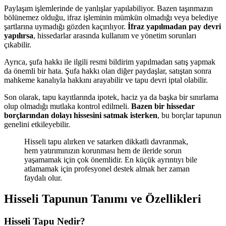
Paylaşım işlemlerinde de yanlışlar yapılabiliyor. Bazen taşınmazın
bölünemez olduğu, ifraz işleminin mümkün olmadığı veya belediye
şartlarına uymadığı gözden kaçırılıyor.
İfraz yapılmadan pay devri
yapılırsa
, hissedarlar arasında kullanım ve yönetim sorunları
çıkabilir.
Ayrıca, şufa hakkı ile ilgili resmi bildirim yapılmadan satış yapmak
da önemli bir hata. Şufa hakkı olan diğer paydaşlar, satıştan sonra
mahkeme kanalıyla hakkını arayabilir ve tapu devri iptal olabilir.
Son olarak, tapu kayıtlarında ipotek, haciz ya da başka bir sınırlama
olup olmadığı mutlaka kontrol edilmeli.
Bazen bir hissedar
borçlarından dolayı hissesini satmak isterken
, bu borçlar tapunun
genelini etkileyebilir.
Hisseli tapu alırken ve satarken dikkatli davranmak,
hem yatırımınızın korunması hem de ileride sorun
yaşamamak için çok önemlidir. En küçük ayrıntıyı bile
atlamamak için profesyonel destek almak her zaman
faydalı olur.
Hisseli Tapunun Tanımı ve Özellikleri
Hisseli Tapu Nedir?