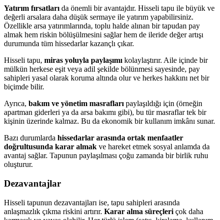
Yatırım fırsatları
da önemli bir avantajdır. Hisseli tapu ile büyük ve
değerli arsalara daha düşük sermaye ile yatırım yapabilirsiniz.
Özellikle arsa yatırımlarında, toplu halde alınan bir tapudan pay
almak hem riskin bölüşülmesini sağlar hem de ileride değer artışı
durumunda tüm hissedarlar kazançlı çıkar.
Hisseli tapu,
miras yoluyla paylaşımı
kolaylaştırır. Aile içinde bir
mülkün herkese eşit veya adil şekilde bölünmesi sayesinde, pay
sahipleri yasal olarak koruma altında olur ve herkes hakkını net bir
biçimde bilir.
Ayrıca,
bakım ve yönetim masrafları
paylaşıldığı için (örneğin
apartman giderleri ya da arsa bakımı gibi), bu tür masraflar tek bir
kişinin üzerinde kalmaz. Bu da ekonomik bir kullanım imkânı sunar.
Bazı durumlarda
hissedarlar arasında ortak menfaatler
doğrultusunda karar almak
ve hareket etmek sosyal anlamda da
avantaj sağlar. Tapunun paylaşılması çoğu zamanda bir birlik ruhu
oluşturur.
Dezavantajlar
Hisseli tapunun dezavantajları ise, tapu sahipleri arasında
anlaşmazlık çıkma riskini artırır.
Karar alma süreçleri
çok daha