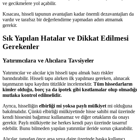
ve gecikmelere yol açabilir.
Kısacası, hisseli tapunun avantajları kadar önemli dezavantajları da
vardır ve tarafsız bir değerlendirme yapmadan adım atmamak
gerekir.
Sık Yapılan Hatalar ve Dikkat Edilmesi
Gerekenler
Yatırımcılara ve Alıcılara Tavsiyeler
Yatırımcılar ve alıcılar için hisseli tapu almak bazı riskler
barındırabilir. Hisseli tapu alırken ilk yapılması gereken, alınacak
taşınmazın tapu kaydını titizlikle incelemektir.
Tüm hissedarların
kimler olduğu, borç ya da ipotek gibi kısıtlamalar olup olmadığı
mutlaka kontrol edilmelidir.
Ayrıca, hisselliğin
elbirliği mi yoksa paylı mülkiyet
mi olduğuna
bakılmalıdır. Çünkü elbirliği mülkiyetinde hisse sahibi mal üzerinde
kendi hissesini bağımsız kullanamaz ve diğer ortakların da onayı
gerekir. Paylı mülkiyette ise herkes kendi payı üzerinde tasarruf
edebilir. Bunu bilmeden yapılan yatırımlar ileride sorun çıkarabilir.
Alıcılar, tapudan önce arsa veya daire üzerinde başka kullanıcı,