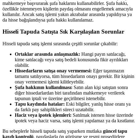
mahkemeye başvurarak şufa haklarını kullanabilirler. Şufa hakkı,
özellikle istenmeyen kişilerin paydaş olmasını engellemek amacıyla
kullanılır. Ancak satış işlemi yakın akrabalar arasında yapıldıysa ya
da hisse bağışlandıysa şufa hakkı kullanılamaz.
Hisseli Tapuda Satışta Sık Karşılaşılan Sorunlar
Hisseli tapuda satış işlemi sırasında çeşitli sorunlar çıkabilir:
Ortaklar arasında anlaşmazlık:
Hangi payın satılacağı,
kime satılacağı veya satış bedeli konusunda fikir ayrılıkları
olabilir.
Hissedarların satışa onay vermemesi:
Eğer taşınmazın
tamamı satılıyorsa, tüm hissedarların onayı gerekir. Bir kişinin
onay vermemesi işlemi kilitleyebilir.
Şufa hakkının kullanılması:
Satın alan kişi satıştan sonra
diğer hissedarlardan biri tarafından mahkemeye verilerek
tapunun iptali ve üzerine geçirilmesi istenebilir.
Tapu kaydında hatalar:
Eski bilgiler, yanlış hisse oranı ya
da farklı pay sahiplikleri süreci uzatabilir.
Haciz veya ipotek işlemleri:
Satılmak istenen hisse üzerinde
ipotek veya haciz varsa, satış işlemi yapılamaz ya da kısıtlanır.
Bu sebeplerle hisseli tapuda satış yaparken mutlaka
güncel tapu
kaydı kontrolü
, paydaşlarla ön görüşme ve resmi prosedürlere