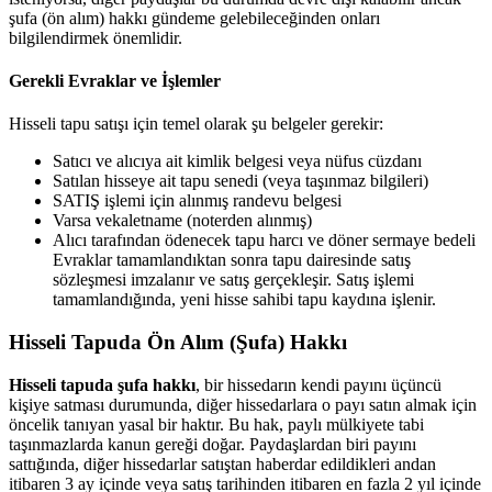
şufa (ön alım) hakkı gündeme gelebileceğinden onları
bilgilendirmek önemlidir.
Gerekli Evraklar ve İşlemler
Hisseli tapu satışı için temel olarak şu belgeler gerekir:
Satıcı ve alıcıya ait kimlik belgesi veya nüfus cüzdanı
Satılan hisseye ait tapu senedi (veya taşınmaz bilgileri)
SATIŞ işlemi için alınmış randevu belgesi
Varsa vekaletname (noterden alınmış)
Alıcı tarafından ödenecek tapu harcı ve döner sermaye bedeli
Evraklar tamamlandıktan sonra tapu dairesinde satış
sözleşmesi imzalanır ve satış gerçekleşir. Satış işlemi
tamamlandığında, yeni hisse sahibi tapu kaydına işlenir.
Hisseli Tapuda Ön Alım (Şufa) Hakkı
Hisseli tapuda şufa hakkı
, bir hissedarın kendi payını üçüncü
kişiye satması durumunda, diğer hissedarlara o payı satın almak için
öncelik tanıyan yasal bir haktır. Bu hak, paylı mülkiyete tabi
taşınmazlarda kanun gereği doğar. Paydaşlardan biri payını
sattığında, diğer hissedarlar satıştan haberdar edildikleri andan
itibaren 3 ay içinde veya satış tarihinden itibaren en fazla 2 yıl içinde