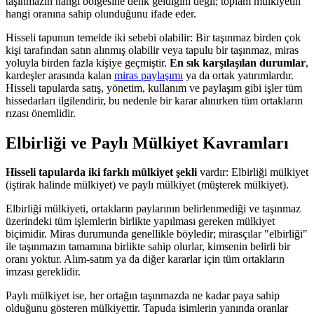
taşınmazın hangi bölgesine denk geldiğini değil; toplam mülkiyetin
hangi oranına sahip olunduğunu ifade eder.
Hisseli tapunun temelde iki sebebi olabilir: Bir taşınmaz birden çok
kişi tarafından satın alınmış olabilir veya tapulu bir taşınmaz, miras
yoluyla birden fazla kişiye geçmiştir.
En sık karşılaşılan durumlar
,
kardeşler arasında kalan
miras paylaşımı
ya da ortak yatırımlardır.
Hisseli tapularda satış, yönetim, kullanım ve paylaşım gibi işler tüm
hissedarları ilgilendirir, bu nedenle bir karar alınırken tüm ortakların
rızası önemlidir.
Elbirliği ve Paylı Mülkiyet Kavramları
Hisseli tapularda iki farklı mülkiyet şekli
vardır: Elbirliği mülkiyet
(iştirak halinde mülkiyet) ve paylı mülkiyet (müşterek mülkiyet).
Elbirliği mülkiyeti, ortakların paylarının belirlenmediği ve taşınmaz
üzerindeki tüm işlemlerin birlikte yapılması gereken mülkiyet
biçimidir. Miras durumunda genellikle böyledir; mirasçılar "elbirliği"
ile taşınmazın tamamına birlikte sahip olurlar, kimsenin belirli bir
oranı yoktur. Alım-satım ya da diğer kararlar için tüm ortakların
imzası gereklidir.
Paylı mülkiyet ise, her ortağın taşınmazda ne kadar paya sahip
olduğunu gösteren mülkiyettir. Tapuda isimlerin yanında oranlar