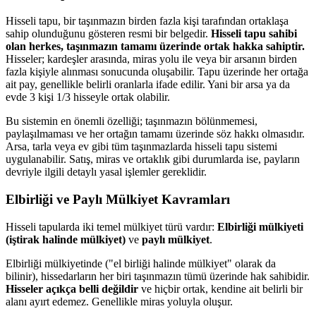
Hisseli tapu, bir taşınmazın birden fazla kişi tarafından ortaklaşa
sahip olunduğunu gösteren resmi bir belgedir.
Hisseli tapu sahibi
olan herkes, taşınmazın tamamı üzerinde ortak hakka sahiptir.
Hisseler; kardeşler arasında, miras yolu ile veya bir arsanın birden
fazla kişiyle alınması sonucunda oluşabilir. Tapu üzerinde her ortağa
ait pay, genellikle belirli oranlarla ifade edilir. Yani bir arsa ya da
evde 3 kişi 1/3 hisseyle ortak olabilir.
Bu sistemin en önemli özelliği; taşınmazın bölünmemesi,
paylaşılmaması ve her ortağın tamamı üzerinde söz hakkı olmasıdır.
Arsa, tarla veya ev gibi tüm taşınmazlarda hisseli tapu sistemi
uygulanabilir. Satış, miras ve ortaklık gibi durumlarda ise, payların
devriyle ilgili detaylı yasal işlemler gereklidir.
Elbirliği ve Paylı Mülkiyet Kavramları
Hisseli tapularda iki temel mülkiyet türü vardır:
Elbirliği mülkiyeti
(iştirak halinde mülkiyet)
ve
paylı mülkiyet
.
Elbirliği mülkiyetinde ("el birliği halinde mülkiyet" olarak da
bilinir), hissedarların her biri taşınmazın tümü üzerinde hak sahibidir.
Hisseler açıkça belli değildir
ve hiçbir ortak, kendine ait belirli bir
alanı ayırt edemez. Genellikle miras yoluyla oluşur.