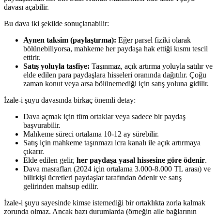
davası açabilir.
Bu dava iki şekilde sonuçlanabilir:
Aynen taksim (paylaştırma):
Eğer parsel fiziki olarak
bölünebiliyorsa, mahkeme her paydaşa hak ettiği kısmı tescil
ettirir.
Satış yoluyla tasfiye:
Taşınmaz, açık artırma yoluyla satılır ve
elde edilen para paydaşlara hisseleri oranında dağıtılır. Çoğu
zaman konut veya arsa bölünemediği için satış yoluna gidilir.
İzale-i şuyu davasında birkaç önemli detay:
Dava açmak için tüm ortaklar veya sadece bir paydaş
başvurabilir.
Mahkeme süreci ortalama 10-12 ay sürebilir.
Satış için mahkeme taşınmazı icra kanalı ile açık artırmaya
çıkarır.
Elde edilen gelir,
her paydaşa yasal hissesine göre ödenir
.
Dava masrafları (2024 için ortalama 3.000-8.000 TL arası) ve
bilirkişi ücretleri paydaşlar tarafından ödenir ve satış
gelirinden mahsup edilir.
İzale-i şuyu sayesinde kimse istemediği bir ortaklıkta zorla kalmak
zorunda olmaz. Ancak bazı durumlarda (örneğin aile bağlarının