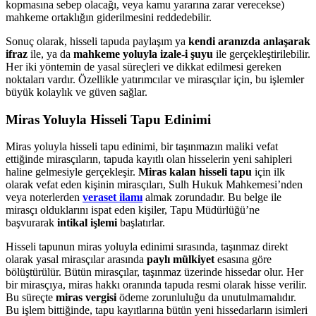
kopmasına sebep olacağı, veya kamu yararına zarar verecekse)
mahkeme ortaklığın giderilmesini reddedebilir.
Sonuç olarak, hisseli tapuda paylaşım ya
kendi aranızda anlaşarak
ifraz
ile, ya da
mahkeme yoluyla izale-i şuyu
ile gerçekleştirilebilir.
Her iki yöntemin de yasal süreçleri ve dikkat edilmesi gereken
noktaları vardır. Özellikle yatırımcılar ve mirasçılar için, bu işlemler
büyük kolaylık ve güven sağlar.
Miras Yoluyla Hisseli Tapu Edinimi
Miras yoluyla hisseli tapu edinimi, bir taşınmazın maliki vefat
ettiğinde mirasçıların, tapuda kayıtlı olan hisselerin yeni sahipleri
haline gelmesiyle gerçekleşir.
Miras kalan hisseli tapu
için ilk
olarak vefat eden kişinin mirasçıları, Sulh Hukuk Mahkemesi’nden
veya noterlerden
veraset ilamı
almak zorundadır. Bu belge ile
mirasçı olduklarını ispat eden kişiler, Tapu Müdürlüğü’ne
başvurarak
intikal işlemi
başlatırlar.
Hisseli tapunun miras yoluyla edinimi sırasında, taşınmaz direkt
olarak yasal mirasçılar arasında
paylı mülkiyet
esasına göre
bölüştürülür. Bütün mirasçılar, taşınmaz üzerinde hissedar olur. Her
bir mirasçıya, miras hakkı oranında tapuda resmi olarak hisse verilir.
Bu süreçte
miras vergisi
ödeme zorunluluğu da unutulmamalıdır.
Bu işlem bittiğinde, tapu kayıtlarına bütün yeni hissedarların isimleri