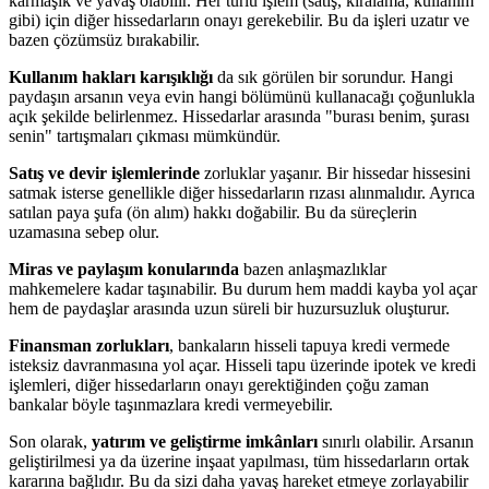
karmaşık ve yavaş olabilir. Her türlü işlem (satış, kiralama, kullanım
gibi) için diğer hissedarların onayı gerekebilir. Bu da işleri uzatır ve
bazen çözümsüz bırakabilir.
Kullanım hakları karışıklığı
da sık görülen bir sorundur. Hangi
paydaşın arsanın veya evin hangi bölümünü kullanacağı çoğunlukla
açık şekilde belirlenmez. Hissedarlar arasında "burası benim, şurası
senin" tartışmaları çıkması mümkündür.
Satış ve devir işlemlerinde
zorluklar yaşanır. Bir hissedar hissesini
satmak isterse genellikle diğer hissedarların rızası alınmalıdır. Ayrıca
satılan paya şufa (ön alım) hakkı doğabilir. Bu da süreçlerin
uzamasına sebep olur.
Miras ve paylaşım konularında
bazen anlaşmazlıklar
mahkemelere kadar taşınabilir. Bu durum hem maddi kayba yol açar
hem de paydaşlar arasında uzun süreli bir huzursuzluk oluşturur.
Finansman zorlukları
, bankaların hisseli tapuya kredi vermede
isteksiz davranmasına yol açar. Hisseli tapu üzerinde ipotek ve kredi
işlemleri, diğer hissedarların onayı gerektiğinden çoğu zaman
bankalar böyle taşınmazlara kredi vermeyebilir.
Son olarak,
yatırım ve geliştirme imkânları
sınırlı olabilir. Arsanın
geliştirilmesi ya da üzerine inşaat yapılması, tüm hissedarların ortak
kararına bağlıdır. Bu da sizi daha yavaş hareket etmeye zorlayabilir