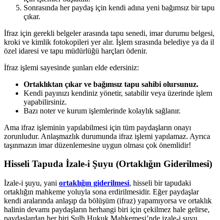
Sonrasında her paydaş için kendi adına yeni bağımsız bir tapu
çıkar.
İfraz için gerekli belgeler arasında tapu senedi, imar durumu belgesi,
kroki ve kimlik fotokopileri yer alır. İşlem sırasında belediye ya da il
özel idaresi ve tapu müdürlüğü harçları ödenir.
İfraz işlemi sayesinde şunları elde edersiniz:
Ortaklıktan çıkar ve bağımsız tapu sahibi olursunuz.
Kendi payınızı kendiniz yönetir, satabilir veya üzerinde işlem
yapabilirsiniz.
Bazı noter ve kurum işlemlerinde kolaylık sağlanır.
Ama ifraz işleminin yapılabilmesi için tüm paydaşların onayı
zorunludur. Anlaşmazlık durumunda ifraz işlemi yapılamaz. Ayrıca
taşınmazın imar düzenlemesine uygun olması çok önemlidir!
Hisseli Tapuda İzale-i Şuyu (Ortaklığın Giderilmesi)
İzale-i şuyu, yani
ortaklığın giderilmesi
, hisseli bir tapudaki
ortaklığın mahkeme yoluyla sona erdirilmesidir. Eğer paydaşlar
kendi aralarında anlaşıp da bölüşüm (ifraz) yapamıyorsa ve ortaklık
halinin devamı paydaşların herhangi biri için çekilmez hale gelirse,
paydaşlardan her biri Sulh Hukuk Mahkemesi’nde izale-i şuyu