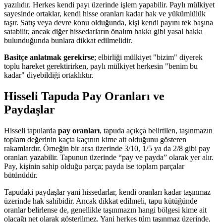
yazılıdır. Herkes kendi payı üzerinde işlem yapabilir. Paylı mülkiyet
sayesinde ortaklar, kendi hisse oranları kadar hak ve yükümlülük
taşır. Satış veya devre konu olduğunda, kişi kendi payını tek başına
satabilir, ancak diğer hissedarların önalım hakkı gibi yasal hakkı
bulunduğunda bunlara dikkat edilmelidir.
Basitçe anlatmak gerekirse
; elbirliği mülkiyet "bizim" diyerek
toplu hareket gerektirirken, paylı mülkiyet herkesin "benim bu
kadar" diyebildiği ortaklıktır.
Hisseli Tapuda Pay Oranları ve
Paydaşlar
Hisseli tapularda
pay oranları
, tapuda açıkça belirtilen, taşınmazın
toplam değerinin kaçta kaçının kime ait olduğunu gösteren
rakamlardır. Örneğin bir arsa üzerinde 3/10, 1/5 ya da 2/8 gibi pay
oranları yazabilir. Tapunun üzerinde “pay ve payda” olarak yer alır.
Pay, kişinin sahip olduğu parça; payda ise toplam parçalar
bütünüdür.
Tapudaki paydaşlar yani hissedarlar, kendi oranları kadar taşınmaz
üzerinde hak sahibidir. Ancak dikkat edilmeli, tapu kütüğünde
oranlar belirlense de, genellikle taşınmazın hangi bölgesi kime ait
olacağı net olarak gösterilmez. Yani herkes tüm taşınmaz üzerinde,