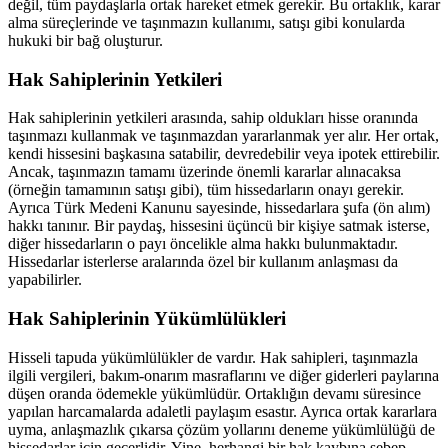
değil, tüm paydaşlarla ortak hareket etmek gerekir. Bu ortaklık, karar
alma süreçlerinde ve taşınmazın kullanımı, satışı gibi konularda
hukuki bir bağ oluşturur.
Hak Sahiplerinin Yetkileri
Hak sahiplerinin yetkileri arasında, sahip oldukları hisse oranında
taşınmazı kullanmak ve taşınmazdan yararlanmak yer alır. Her ortak,
kendi hissesini başkasına satabilir, devredebilir veya ipotek ettirebilir.
Ancak, taşınmazın tamamı üzerinde önemli kararlar alınacaksa
(örneğin tamamının satışı gibi), tüm hissedarların onayı gerekir.
Ayrıca Türk Medeni Kanunu sayesinde, hissedarlara şufa (ön alım)
hakkı tanınır. Bir paydaş, hissesini üçüncü bir kişiye satmak isterse,
diğer hissedarların o payı öncelikle alma hakkı bulunmaktadır.
Hissedarlar isterlerse aralarında özel bir kullanım anlaşması da
yapabilirler.
Hak Sahiplerinin Yükümlülükleri
Hisseli tapuda yükümlülükler de vardır. Hak sahipleri, taşınmazla
ilgili vergileri, bakım-onarım masraflarını ve diğer giderleri paylarına
düşen oranda ödemekle yükümlüdür. Ortaklığın devamı süresince
yapılan harcamalarda adaletli paylaşım esastır. Ayrıca ortak kararlara
uyma, anlaşmazlık çıkarsa çözüm yollarını deneme yükümlülüğü de
hissedarlar için geçerlidir. Yine, herhangi bir hak kaybına sebep