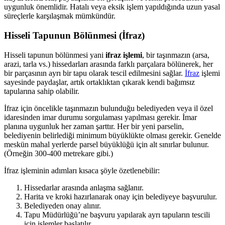
uygunluk önemlidir. Hatalı veya eksik işlem yapıldığında uzun yasal
süreçlerle karşılaşmak mümkündür.
Hisseli Tapunun Bölünmesi (İfraz)
Hisseli tapunun bölünmesi yani
ifraz işlemi
, bir taşınmazın (arsa,
arazi, tarla vs.) hissedarları arasında farklı parçalara bölünerek, her
bir parçasının ayrı bir tapu olarak tescil edilmesini sağlar.
İfraz
işlemi
sayesinde paydaşlar, artık ortaklıktan çıkarak kendi bağımsız
tapularına sahip olabilir.
İfraz için öncelikle taşınmazın bulunduğu belediyeden veya il özel
idaresinden imar durumu sorgulaması yapılması gerekir. İmar
planına uygunluk her zaman şarttır. Her bir yeni parselin,
belediyenin belirlediği minimum büyüklükte olması gerekir. Genelde
meskün mahal yerlerde parsel büyüklüğü için alt sınırlar bulunur.
(Örneğin 300-400 metrekare gibi.)
İfraz işleminin adımları kısaca şöyle özetlenebilir:
Hissedarlar arasında anlaşma sağlanır.
Harita ve kroki hazırlanarak onay için belediyeye başvurulur.
Belediyeden onay alınır.
Tapu Müdürlüğü’ne başvuru yapılarak ayrı tapuların tescili
için işlemler başlatılır.