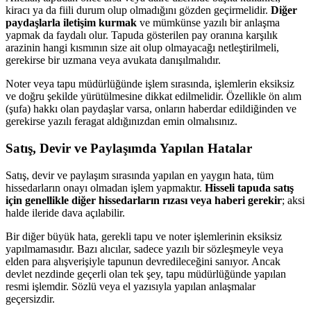
kiracı ya da fiili durum olup olmadığını gözden geçirmelidir.
Diğer
paydaşlarla iletişim kurmak
ve mümkünse yazılı bir anlaşma
yapmak da faydalı olur. Tapuda gösterilen pay oranına karşılık
arazinin hangi kısmının size ait olup olmayacağı netleştirilmeli,
gerekirse bir uzmana veya avukata danışılmalıdır.
Noter veya tapu müdürlüğünde işlem sırasında, işlemlerin eksiksiz
ve doğru şekilde yürütülmesine dikkat edilmelidir. Özellikle ön alım
(şufa) hakkı olan paydaşlar varsa, onların haberdar edildiğinden ve
gerekirse yazılı feragat aldığınızdan emin olmalısınız.
Satış, Devir ve Paylaşımda Yapılan Hatalar
Satış, devir ve paylaşım sırasında yapılan en yaygın hata, tüm
hissedarların onayı olmadan işlem yapmaktır.
Hisseli tapuda satış
için genellikle diğer hissedarların rızası veya haberi gerekir
; aksi
halde ileride dava açılabilir.
Bir diğer büyük hata, gerekli tapu ve noter işlemlerinin eksiksiz
yapılmamasıdır. Bazı alıcılar, sadece yazılı bir sözleşmeyle veya
elden para alışverişiyle tapunun devredileceğini sanıyor. Ancak
devlet nezdinde geçerli olan tek şey, tapu müdürlüğünde yapılan
resmi işlemdir. Sözlü veya el yazısıyla yapılan anlaşmalar
geçersizdir.