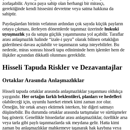
zorlaşabilir. Ayrıca paya sahip olan herhangi bir mirasçı,
gerektiğinde kendi hissesini devretme veya satma hakkına da
sahiptir.
Paydaşlardan birinin vefatının ardından çok sayıda küçük payların
ortaya çıkması, ilerleyen dönemlerde taşınmaz üzerinde
hukuki
uyuşmazlık
ya da satışta güçlük yaşanmasına yol açabilir. Taraflar
arası anlaşmazlık halinde “izale-i şuyu” olarak bilinen ortaklığın
giderilmesi davası açılabilir ve taşınmazın satışı isteyebilirler. Bu
nedenle, miras sonrası hisseli tapu ediniminde hem işlemler hem de
ilişkiler açısından dikkatli olunması gereklidir.
Hisseli Tapuda Riskler ve Dezavantajlar
Ortaklar Arasında Anlaşmazlıklar
Hisseli tapuda ortaklar arasında anlaşmazlıklar yaşanması oldukça
yaygındır.
Her ortağın farklı beklentileri, planları ve hedefleri
olabileceği için, uyumlu hareket etmek kimi zaman zor olur.
Örneğin, bir ortak arsayı ektirmek isterken, bir diğeri satmayı
düşünebilir. Bu durumda ortaklar arasında tartışmalar ve sürtüşmeler
baş gösterir. Genellikle hissedarlar arası anlaşmazlıklar, özellikle arsa
veya tarla gibi paylı taşınmazlarda sık meydana gelir. Hatta kimi
zaman bu anlaşmazlıklar mahkemeye taşınarak hak kaybına veya