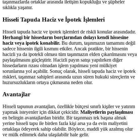
taşınmazlarda ortaklar arasında iletişim kopukluğu ve şüpheler
sıklıkla yaşanır.
Hisseli Tapuda Haciz ve İpotek İşlemleri
Hisseli tapuda haciz ve ipotek işlemleri de riskli konular arasındadır.
Herhangi bir hissedarın borçlarından dolayı kendi hissesine
haciz veya ipotek konabilir.
Bu durum, taşınmazın tamamını değil
sadece hissenin ilgili kısmını etkiler. Ancak pratikte, bir hissenin
hacizli ya da ipotekli olması tüm taşınmazın elden çıkarılmasını veya
paylaşılmasını güçleştirir. Hacizli payın satışı yapılırken diğer
hissedarların rızası olmadan işlem yapılması yeni mülkiyet
sorunlarına yol açabilir. Sonuç olarak, hisseli tapuda haciz ve ipotek
riskleri, taşınmaz sahipleri arasında uzun süren hukuki süreçlerin ve
huzursuzlukların ortaya çıkmasına neden olur.
Avantajlar
Hisseli tapunun avantajları, özellikle bütçesi sınırlı kişiler ve yatırım
yapmak isteyenler için dikkat çekicidir.
Maliyetlerin paylaşılması
en belirgin avantajlardan biridir. Bir taşınmazı tek başına almak
yerine hisseli tapu ile birden fazla kişi arsa ya da evin maliyetini
ortaklaşa ödeyerek sahip olabilir. Böylece, maddi yük azalmış olur
ve mülk edinmek daha ulaşılabilir hale gelir.