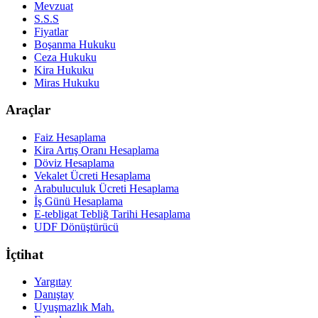
Mevzuat
S.S.S
Fiyatlar
Boşanma Hukuku
Ceza Hukuku
Kira Hukuku
Miras Hukuku
Araçlar
Faiz Hesaplama
Kira Artış Oranı Hesaplama
Döviz Hesaplama
Vekalet Ücreti Hesaplama
Arabuluculuk Ücreti Hesaplama
İş Günü Hesaplama
E-tebligat Tebliğ Tarihi Hesaplama
UDF Dönüştürücü
İçtihat
Yargıtay
Danıştay
Uyuşmazlık Mah.