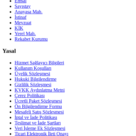
Emsal
Sayıştay
Anayasa Mah.
İstinaf
Mevzuat
KİK
Yerel Mah.
Rekabet Kurumu
Yasal
Hizmet Sağlayıcı Bilgileri
Kullanım Koşulları
Üyelik Sözleşmesi
Hukuki Bilgilendirme
Gizlilik Sözleşmesi
KVKK Aydınlatma Metni
Çerez Politikası
Ücretli Paket Sözleşmesi
Ön Bilgilendirme Formu
Mesafeli Satış Sözleşmesi
İptal ve İade Politikası
Teslimat ve İade Şartları
Veri İşleme Ek Sözleşmesi
Ticari Elektronik İleti Onayı