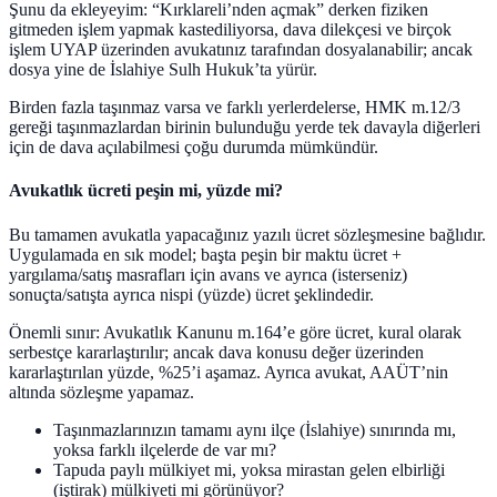
Şunu da ekleyeyim: “Kırklareli’nden açmak” derken fiziken
gitmeden işlem yapmak kastediliyorsa, dava dilekçesi ve birçok
işlem UYAP üzerinden avukatınız tarafından dosyalanabilir; ancak
dosya yine de İslahiye Sulh Hukuk’ta yürür.
Birden fazla taşınmaz varsa ve farklı yerlerdelerse, HMK m.12/3
gereği taşınmazlardan birinin bulunduğu yerde tek davayla diğerleri
için de dava açılabilmesi çoğu durumda mümkündür.
Avukatlık ücreti peşin mi, yüzde mi?
Bu tamamen avukatla yapacağınız yazılı ücret sözleşmesine bağlıdır.
Uygulamada en sık model; başta peşin bir maktu ücret +
yargılama/satış masrafları için avans ve ayrıca (isterseniz)
sonuçta/satışta ayrıca nispi (yüzde) ücret şeklindedir.
Önemli sınır: Avukatlık Kanunu m.164’e göre ücret, kural olarak
serbestçe kararlaştırılır; ancak dava konusu değer üzerinden
kararlaştırılan yüzde, %25’i aşamaz. Ayrıca avukat, AAÜT’nin
altında sözleşme yapamaz.
Taşınmazlarınızın tamamı aynı ilçe (İslahiye) sınırında mı,
yoksa farklı ilçelerde de var mı?
Tapuda paylı mülkiyet mi, yoksa mirastan gelen elbirliği
(iştirak) mülkiyeti mi görünüyor?