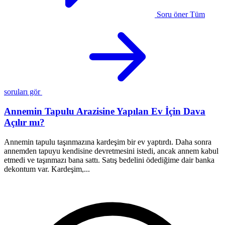
Soru öner
Tüm
soruları gör
Annemin Tapulu Arazisine Yapılan Ev İçin Dava
Açılır mı?
Annemin tapulu taşınmazına kardeşim bir ev yaptırdı. Daha sonra
A
annemden tapuyu kendisine devretmesini istedi, ancak annem kabul
k
etmedi ve taşınmazı bana sattı. Satış bedelini ödediğime dair banka
b
dekontum var. Kardeşim,...
ş