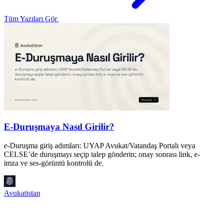
Tüm Yazıları Gör
E-Duruşmaya Nasıl Girilir?
e-Duruşma giriş adımları: UYAP Avukat/Vatandaş Portalı veya
A
CELSE’de duruşmayı seçip talep gönderin; onay sonrası link, e-
m
imza ve ses-görüntü kontrolü de.
t
Avukatistan
A