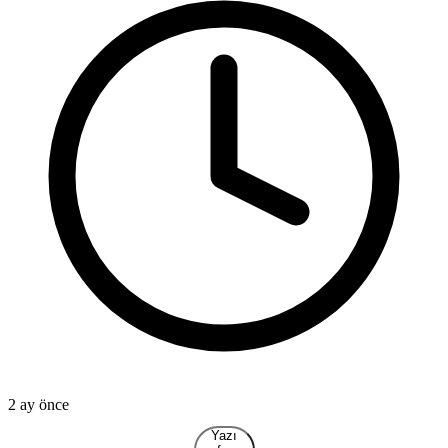
2 ay önce
2
Yazı