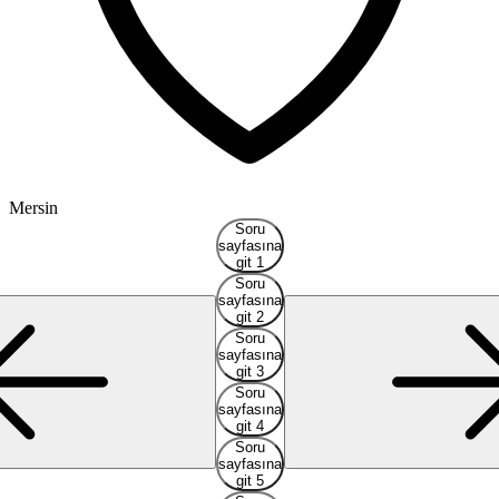
Mersin
A
Soru
sayfasına
git 1
Soru
sayfasına
git 2
Soru
sayfasına
git 3
Soru
sayfasına
git 4
Soru
sayfasına
git 5