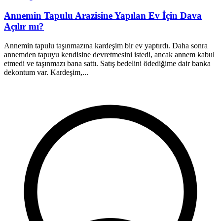
Annemin Tapulu Arazisine Yapılan Ev İçin Dava
Açılır mı?
Annemin tapulu taşınmazına kardeşim bir ev yaptırdı. Daha sonra
S
annemden tapuyu kendisine devretmesini istedi, ancak annem kabul
d
etmedi ve taşınmazı bana sattı. Satış bedelini ödediğime dair banka
D
dekontum var. Kardeşim,...
e