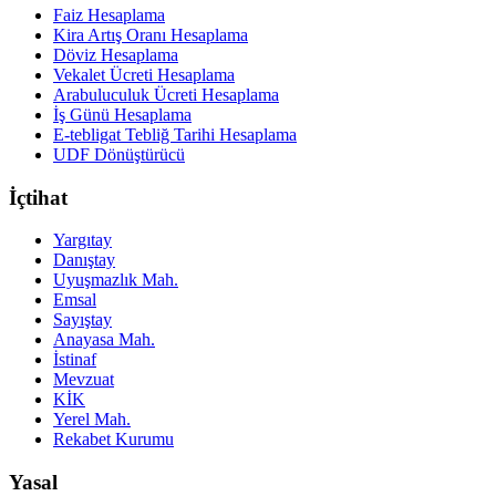
Faiz Hesaplama
Kira Artış Oranı Hesaplama
Döviz Hesaplama
Vekalet Ücreti Hesaplama
Arabuluculuk Ücreti Hesaplama
İş Günü Hesaplama
E-tebligat Tebliğ Tarihi Hesaplama
UDF Dönüştürücü
İçtihat
Yargıtay
Danıştay
Uyuşmazlık Mah.
Emsal
Sayıştay
Anayasa Mah.
İstinaf
Mevzuat
KİK
Yerel Mah.
Rekabet Kurumu
Yasal