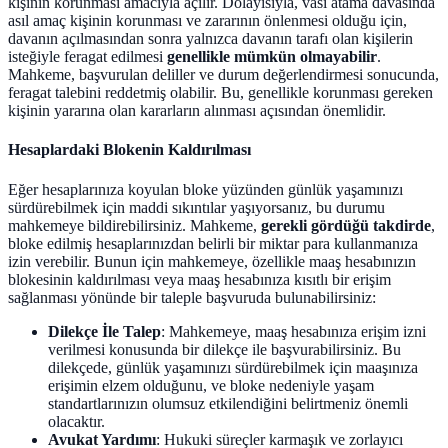
kişinin korunması amacıyla açılır. Dolayısıyla, vasi atama davasında
asıl amaç kişinin korunması ve zararının önlenmesi olduğu için,
davanın açılmasından sonra yalnızca davanın tarafı olan kişilerin
isteğiyle feragat edilmesi
genellikle mümkün olmayabilir
.
Mahkeme, başvurulan deliller ve durum değerlendirmesi sonucunda,
feragat talebini reddetmiş olabilir. Bu, genellikle korunması gereken
kişinin yararına olan kararların alınması açısından önemlidir.
Hesaplardaki Blokenin Kaldırılması
Eğer hesaplarınıza koyulan bloke yüzünden günlük yaşamınızı
sürdürebilmek için maddi sıkıntılar yaşıyorsanız, bu durumu
mahkemeye bildirebilirsiniz. Mahkeme,
gerekli gördüğü takdirde
,
bloke edilmiş hesaplarınızdan belirli bir miktar para kullanmanıza
izin verebilir. Bunun için mahkemeye, özellikle maaş hesabınızın
blokesinin kaldırılması veya maaş hesabınıza kısıtlı bir erişim
sağlanması yönünde bir taleple başvuruda bulunabilirsiniz:
Dilekçe İle Talep
: Mahkemeye, maaş hesabınıza erişim izni
verilmesi konusunda bir dilekçe ile başvurabilirsiniz. Bu
dilekçede, günlük yaşamınızı sürdürebilmek için maaşınıza
erişimin elzem olduğunu, ve bloke nedeniyle yaşam
standartlarınızın olumsuz etkilendiğini belirtmeniz önemli
olacaktır.
Avukat Yardımı
: Hukuki süreçler karmaşık ve zorlayıcı