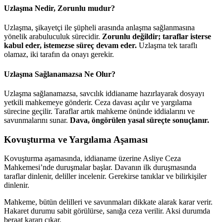
Uzlaşma Nedir, Zorunlu mudur?
Uzlaşma, şikayetçi ile şüpheli arasında anlaşma sağlanmasına
yönelik arabuluculuk sürecidir.
Zorunlu değildir; taraflar isterse
kabul eder, istemezse süreç devam eder.
Uzlaşma tek taraflı
olamaz, iki tarafın da onayı gerekir.
Uzlaşma Sağlanamazsa Ne Olur?
Uzlaşma sağlanamazsa, savcılık iddianame hazırlayarak dosyayı
yetkili mahkemeye gönderir. Ceza davası açılır ve yargılama
sürecine geçilir. Taraflar artık mahkeme önünde iddialarını ve
savunmalarını sunar.
Dava, öngörülen yasal süreçte sonuçlanır.
Kovuşturma ve Yargılama Aşaması
Kovuşturma aşamasında, iddianame üzerine Asliye Ceza
Mahkemesi’nde duruşmalar başlar. Davanın ilk duruşmasında
taraflar dinlenir, deliller incelenir. Gerekirse tanıklar ve bilirkişiler
dinlenir.
Mahkeme, bütün delilleri ve savunmaları dikkate alarak karar verir.
Hakaret durumu sabit görülürse, sanığa ceza verilir. Aksi durumda
beraat kararı çıkar.