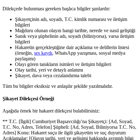
Dilekçede bulunması gereken başlıca bilgiler şunlardır:
Şikayetçinin adı, soyadı, T.C. kimlik numarası ve iletişim
bilgileri
Mağduru olunan olayın hangi tarihte, nerede ve nasıl geliştiği
Sanık veya şüphelinin adı, soyadı (biliniyorsa), varsa iletişim
bilgileri
Hakaretin gerçekleştiğine dair açıklama ve delillerin listesi
(örneğin,
ses kaydı
, WhatsApp yazışması, sosyal medya
paylaşımı)
Olayı gören tanıkların isimleri ve iletişim bilgileri
Olay tarihi, yeri ve detaylı anlatımı
Şikayet, dava veya cezalandırma talebi
Tüm bu bilgiler eksiksiz ve anlaşılır şekilde yazılmalıdır.
Şikayet Dilekçesi Örneği
Aşağıda örnek bir hakaret dilekçesi bulabilirsiniz:
** T.C. [İlgili] Cumhuriyet Başsavcılığı’na Şikayetçi: [Ad, Soyad,
T.C. No, Adres, Telefon] Şüpheli: [Ad, Soyad, Biliniyorsa T.C. No,
Adres] Konu: Hakaret suçu ile ilgili şikayetim ve suç duyurum
Açıklamalar: [Olayın tarihi, yeri ve gelişimi hakkında ayrıntılı bilgi