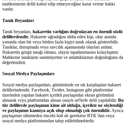
mahkemenin delili kabul edip etmeyeceğine karar verme hakkı
vardır.
Tanık Beyanları
Tanık beyanları,
hakaretin varlığını doğrulayan en önemli sözlü
delillerdendir.
Hakarete uğradığını iddia eden kişi, olay anında
yanında olan bir veya birden fazla kişiyi tanık olarak gösterebilir.
Tanıklar, duruşmada veya savcılık aşamasında olayları anlatır.
Hakaretin görgü tanığı olması, olayın ispatlanmasını kolaylaştırır.
Mahkeme tanıkların samimiyetini ve anlattıklarının doğruluğunu da
değerlendirir.
Sosyal Medya Paylaşımları
Sosyal medya paylaşımları, günümüzde en sık karşılaşılan hakaret
delillerindendir. Facebook, Twitter, Instagram gibi platformlar
üzerinden yapılan hakaret içerikli paylaşımlar ekran görüntüsü
alınarak veya platformdan alınan onaylı url'lerle delil yapılabilir.
Bu
tür delillerde paylaşımın kime ait olduğu, içerikte ne söylendiği
ve paylaşımın kamuya açık olup olmadığı çok önemlidir.
Ayrıca
paylaşımın silinmeden önceki hali de gerekirse BTK’dan veya
sosyal medya platformundan talep edilebilmektedir.