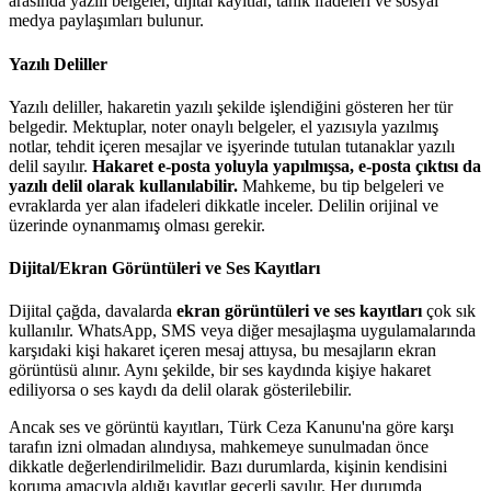
arasında yazılı belgeler, dijital kayıtlar, tanık ifadeleri ve sosyal
medya paylaşımları bulunur.
Yazılı Deliller
Yazılı deliller, hakaretin yazılı şekilde işlendiğini gösteren her tür
belgedir. Mektuplar, noter onaylı belgeler, el yazısıyla yazılmış
notlar, tehdit içeren mesajlar ve işyerinde tutulan tutanaklar yazılı
delil sayılır.
Hakaret e-posta yoluyla yapılmışsa, e-posta çıktısı da
yazılı delil olarak kullanılabilir.
Mahkeme, bu tip belgeleri ve
evraklarda yer alan ifadeleri dikkatle inceler. Delilin orijinal ve
üzerinde oynanmamış olması gerekir.
Dijital/Ekran Görüntüleri ve Ses Kayıtları
Dijital çağda, davalarda
ekran görüntüleri ve ses kayıtları
çok sık
kullanılır. WhatsApp, SMS veya diğer mesajlaşma uygulamalarında
karşıdaki kişi hakaret içeren mesaj attıysa, bu mesajların ekran
görüntüsü alınır. Aynı şekilde, bir ses kaydında kişiye hakaret
ediliyorsa o ses kaydı da delil olarak gösterilebilir.
Ancak ses ve görüntü kayıtları, Türk Ceza Kanunu'na göre karşı
tarafın izni olmadan alındıysa, mahkemeye sunulmadan önce
dikkatle değerlendirilmelidir. Bazı durumlarda, kişinin kendisini
koruma amacıyla aldığı kayıtlar geçerli sayılır. Her durumda