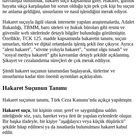
davranışta bulunmak, hakaret suçu kapsamına girer. Hakaret, günlük
hayatta sıkça karşılaşılan bir sorun olduğu için pek çok kişi bu suçun
ne anlama geldiğini, unsurlarını ve nasıl işlendiğini merak ediyor.
Hakaret suçuyla ilgili olarak internette yapılan araştırmalarda, Adalet
Bakanlığı, TBMM, baro siteleri ve hukuk büroları gibi resmi ve
güvenilir web sitelerinde detaylı bilgiler bulunduğu görülmüştür.
Özellikle, TCK 125. madde kapsamında hakaretin tanımı, suçun
unsurları, türleri ve dijital ortamlarda işleniş şekli öne çıkıyor. Ayrıca
"aleni hakaret", "sövme yoluyla hakaret", "somut olgu isnadı" ve
"sosyal medya hakareti" gibi kavramlar detaylı şekilde açıklanmış.
Şikayet ve cezalandırma süreçleri de çok merak ediliyor.
Şimdi hakaret suçunun tanımından başlayarak, türlerine ve
unsurlarına kadar tüm önemli ayrıntıları açıklayalım.
Hakaret Suçunun Tanımı
Hakaret suçunun tanımı, Türk Ceza Kanunu’nda açıkça yapılmıştır.
Hakaret suçu
, bir kişinin onur, şeref ve saygınlığına saldırı
niteliğinde söz, yazı, hareket veya ileti ile yapılan eylemlerle oluşur.
Bir başka ifadeyle, bir kişiye "aşağılayıcı veya küçük düşürücü"
şekilde hitap edilmesi ya da isnatlarda bulunulması hakaret kabul
edilir.