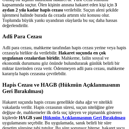
kapsamında suçtur. Ölen kişinin anısına hakaret eden kişi için
3
aydan 2 yıla kadar hapis cezası
verilebilir. Suçun aleni şekilde
işlenmesi halinde burada da cezada artırım söz konusu olur.
Toplumda büyük yankı uyandıran olaylarda bu suç daha hassas
değerlendirilir.
Adli Para Cezası
Adli para cezası, mahkeme tarafından hapis cezası yerine veya hapis
cezasıyla birlikte da verilebilir.
Hakaret suçunda en çok
uygulanan cezalardan biridir.
Mahkeme, failin sosyal ve
ekonomik durumunu göz önünde bulundurarak günlük belirli bir
miktar üzerinden ceza verir. Ödenmeyen adli para cezası, mahkeme
kararıyla hapis cezasına çevrilebilir.
Hapis Cezası ve HAGB (Hükmün Açıklanmasının
Geri Bırakılması)
Hakaret suçunda hapis cezası genellikle daha ağır ve nitelikli
vakalarda verilir. Hapis cezasının süresi, suçun niteliğine göre
değişse de, mahkemeler ilk defa suç işleyen ve pişmanlık gösteren
kişilerde
HAGB yani
Hükmün Açıklanmasının Geri Bırakılması
uygulamasını seçebilir. Bu uygulamada, sanık belirli bir süre
denetim süresine tabi tutulur. Bu süre sorunsuz biterse, hakaret suçu