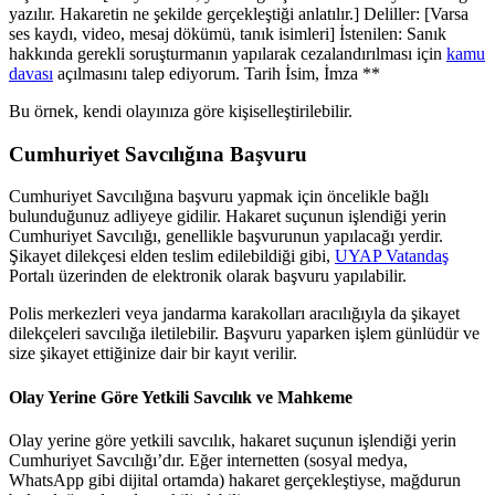
yazılır. Hakaretin ne şekilde gerçekleştiği anlatılır.] Deliller: [Varsa
ses kaydı, video, mesaj dökümü, tanık isimleri] İstenilen: Sanık
hakkında gerekli soruşturmanın yapılarak cezalandırılması için
kamu
davası
açılmasını talep ediyorum. Tarih İsim, İmza **
Bu örnek, kendi olayınıza göre kişiselleştirilebilir.
Cumhuriyet Savcılığına Başvuru
Cumhuriyet Savcılığına başvuru yapmak için öncelikle bağlı
bulunduğunuz adliyeye gidilir. Hakaret suçunun işlendiği yerin
Cumhuriyet Savcılığı, genellikle başvurunun yapılacağı yerdir.
Şikayet dilekçesi elden teslim edilebildiği gibi,
UYAP Vatandaş
Portalı üzerinden de elektronik olarak başvuru yapılabilir.
Polis merkezleri veya jandarma karakolları aracılığıyla da şikayet
dilekçeleri savcılığa iletilebilir. Başvuru yaparken işlem günlüdür ve
size şikayet ettiğinize dair bir kayıt verilir.
Olay Yerine Göre Yetkili Savcılık ve Mahkeme
Olay yerine göre yetkili savcılık, hakaret suçunun işlendiği yerin
Cumhuriyet Savcılığı’dır. Eğer internetten (sosyal medya,
WhatsApp gibi dijital ortamda) hakaret gerçekleştiyse, mağdurun