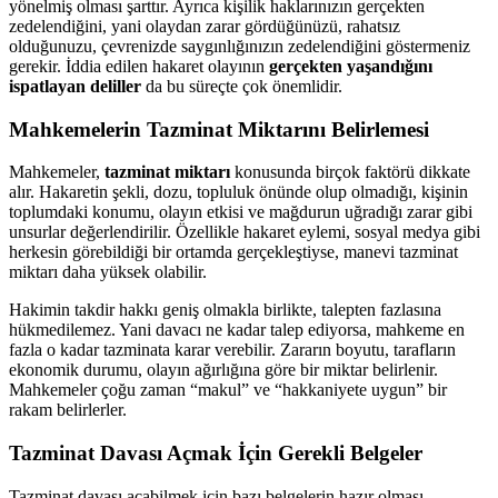
yönelmiş olması şarttır. Ayrıca kişilik haklarınızın gerçekten
zedelendiğini, yani olaydan zarar gördüğünüzü, rahatsız
olduğunuzu, çevrenizde saygınlığınızın zedelendiğini göstermeniz
gerekir. İddia edilen hakaret olayının
gerçekten yaşandığını
ispatlayan deliller
da bu süreçte çok önemlidir.
Mahkemelerin Tazminat Miktarını Belirlemesi
Mahkemeler,
tazminat miktarı
konusunda birçok faktörü dikkate
alır. Hakaretin şekli, dozu, topluluk önünde olup olmadığı, kişinin
toplumdaki konumu, olayın etkisi ve mağdurun uğradığı zarar gibi
unsurlar değerlendirilir. Özellikle hakaret eylemi, sosyal medya gibi
herkesin görebildiği bir ortamda gerçekleştiyse, manevi tazminat
miktarı daha yüksek olabilir.
Hakimin takdir hakkı geniş olmakla birlikte, talepten fazlasına
hükmedilemez. Yani davacı ne kadar talep ediyorsa, mahkeme en
fazla o kadar tazminata karar verebilir. Zararın boyutu, tarafların
ekonomik durumu, olayın ağırlığına göre bir miktar belirlenir.
Mahkemeler çoğu zaman “makul” ve “hakkaniyete uygun” bir
rakam belirlerler.
Tazminat Davası Açmak İçin Gerekli Belgeler
Tazminat davası açabilmek için bazı belgelerin hazır olması