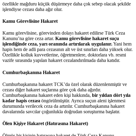
özellikle mağduru küçük düşürmeye daha çok sebep olacak şekilde
işlendiyse cezası daha ağır olur.
Kamu Görevlisine Hakaret
Kamu görevlisine, görevinden dolayı hakaret edilirse Türk Ceza
Kanunu’na göre ceza artar.
Kamu görevlisine hakaret suçu
işlendiğinde ceza, yarı oranında artırılarak uygulanır.
Yani hem
hapis hem de adli para cezasının alt ve üst sınırları daha yüksek olur.
Özellikle kolluk kuvvetlerine, öğretmenlere, doktorlara vb. resmi
vazife sırasında yapılan hakaret cezalandırılmada daha katıdır.
Cumhurbaşkanına Hakaret
Cumhurbaşkanına hakaret TCK’da özel olarak düzenlenmiştir ve
cezası diğer hakaret suçlarına göre çok daha ağırdır.
Cumhurbaşkanına hakaret eden kişi hakkında,
bir yıldan dört yıla
kadar hapis cezası
öngörülmüştür. Ayrıca suçun aleni işlenmesi
durumunda verilecek ceza da artırılır. Cumhurbaşkanına hakaret
davalarında savcılar çoğunlukla doğrudan soruşturma başlatır.
Ölen Kişiye Hakaret (Hatırasına Hakaret)
Ölmüş bir kişinin hatırasına hakaret de Türk Ceza Kanunu