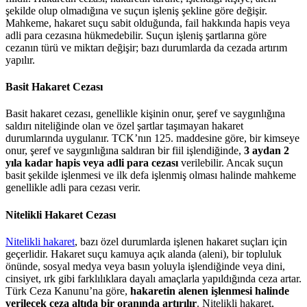
şekilde olup olmadığına ve suçun işleniş şekline göre değişir.
Mahkeme, hakaret suçu sabit olduğunda, fail hakkında hapis veya
adli para cezasına hükmedebilir. Suçun işleniş şartlarına göre
cezanın türü ve miktarı değişir; bazı durumlarda da cezada artırım
yapılır.
Basit Hakaret Cezası
Basit hakaret cezası, genellikle kişinin onur, şeref ve saygınlığına
saldırı niteliğinde olan ve özel şartlar taşımayan hakaret
durumlarında uygulanır. TCK’nın 125. maddesine göre, bir kimseye
onur, şeref ve saygınlığına saldıran bir fiil işlendiğinde,
3 aydan 2
yıla kadar hapis veya adli para cezası
verilebilir. Ancak suçun
basit şekilde işlenmesi ve ilk defa işlenmiş olması halinde mahkeme
genellikle adli para cezası verir.
Nitelikli Hakaret Cezası
Nitelikli hakaret
, bazı özel durumlarda işlenen hakaret suçları için
geçerlidir. Hakaret suçu kamuya açık alanda (aleni), bir topluluk
önünde, sosyal medya veya basın yoluyla işlendiğinde veya dini,
cinsiyet, ırk gibi farklılıklara dayalı amaçlarla yapıldığında ceza artar.
Türk Ceza Kanunu’na göre,
hakaretin alenen işlenmesi halinde
verilecek ceza altıda bir oranında artırılır
. Nitelikli hakaret,