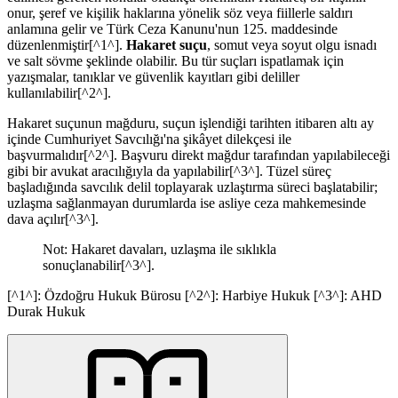
onur, şeref ve kişilik haklarına yönelik söz veya fiillerle saldırı
anlamına gelir ve Türk Ceza Kanunu'nun 125. maddesinde
düzenlenmiştir[^1^].
Hakaret suçu
, somut veya soyut olgu isnadı
ve salt sövme şeklinde olabilir. Bu tür suçları ispatlamak için
yazışmalar, tanıklar ve güvenlik kayıtları gibi deliller
kullanılabilir[^2^].
Hakaret suçunun mağduru, suçun işlendiği tarihten itibaren altı ay
içinde Cumhuriyet Savcılığı'na şikâyet dilekçesi ile
başvurmalıdır[^2^]. Başvuru direkt mağdur tarafından yapılabileceği
gibi bir avukat aracılığıyla da yapılabilir[^3^]. Tüzel süreç
başladığında savcılık delil toplayarak uzlaştırma süreci başlatabilir;
uzlaşma sağlanmayan durumlarda ise asliye ceza mahkemesinde
dava açılır[^3^].
Not: Hakaret davaları, uzlaşma ile sıklıkla
sonuçlanabilir[^3^].
[^1^]: Özdoğru Hukuk Bürosu [^2^]: Harbiye Hukuk [^3^]: AHD
Durak Hukuk