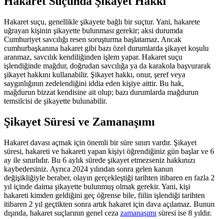
Hakaret Suçunda Şikayet Hakkı
Hakaret suçu, genellikle şikayete bağlı bir suçtur. Yani, hakarete
uğrayan kişinin şikayette bulunması gerekir; aksi durumda
Cumhuriyet savcılığı resen soruşturma başlatamaz. Ancak
cumhurbaşkanına hakaret gibi bazı özel durumlarda şikayet koşulu
aranmaz, savcılık kendiliğinden işlem yapar. Hakaret suçu
işlendiğinde mağdur, doğrudan savcılığa ya da karakola başvurarak
şikayet hakkını kullanabilir. Şikayet hakkı, onur, şeref veya
saygınlığının zedelendiğini iddia eden kişiye aittir. Bu hak,
mağdurun bizzat kendisine ait olup; bazı durumlarda mağdurun
temsilcisi de şikayette bulunabilir.
Şikayet Süresi ve Zamanaşımı
Hakaret davası açmak için önemli bir süre sınırı vardır. Şikayet
süresi, hakareti ve hakareti yapan kişiyi öğrendiğiniz gün başlar ve 6
ay ile sınırlıdır. Bu 6 aylık sürede şikayet etmezseniz hakkınızı
kaybedersiniz. Ayrıca 2024 yılından sonra gelen kanun
değişikliğiyle beraber, olayın gerçekleştiği tarihten itibaren en fazla 2
yıl içinde daima şikayette bulunmuş olmak gerekir. Yani, kişi
hakareti kimden geldiğini geç öğrense bile, fiilin işlendiği tarihten
itibaren 2 yıl geçtikten sonra artık hakaret için dava açılamaz. Bunun
dışında, hakaret suçlarının genel ceza
zamanaşımı
süresi ise 8 yıldır.