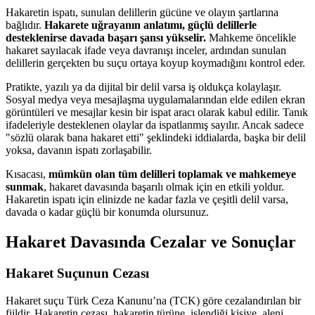
Hakaretin ispatı, sunulan delillerin gücüne ve olayın şartlarına
bağlıdır.
Hakarete uğrayanın anlatımı, güçlü delillerle
desteklenirse davada başarı şansı yükselir.
Mahkeme öncelikle
hakaret sayılacak ifade veya davranışı inceler, ardından sunulan
delillerin gerçekten bu suçu ortaya koyup koymadığını kontrol eder.
Pratikte, yazılı ya da dijital bir delil varsa iş oldukça kolaylaşır.
Sosyal medya veya mesajlaşma uygulamalarından elde edilen ekran
görüntüleri ve mesajlar kesin bir ispat aracı olarak kabul edilir. Tanık
ifadeleriyle desteklenen olaylar da ispatlanmış sayılır. Ancak sadece
"sözlü olarak bana hakaret etti" şeklindeki iddialarda, başka bir delil
yoksa, davanın ispatı zorlaşabilir.
Kısacası,
mümkün olan tüm delilleri toplamak ve mahkemeye
sunmak
, hakaret davasında başarılı olmak için en etkili yoldur.
Hakaretin ispatı için elinizde ne kadar fazla ve çeşitli delil varsa,
davada o kadar güçlü bir konumda olursunuz.
Hakaret Davasında Cezalar ve Sonuçlar
Hakaret Suçunun Cezası
Hakaret suçu Türk Ceza Kanunu’na (TCK) göre cezalandırılan bir
fiildir. Hakaretin cezası, hakaretin türüne, işlendiği kişiye, aleni