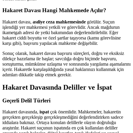
Hakaret Davası Hangi Mahkemede Açılır?
Hakaret davası,
asıliye ceza mahkemesinde
görülür. Suçun
işlendiği yer mahkemesi yetkili ve görevlidir. Ancak mağdurun
ikametgah adresi de yetki bakımından değerlendirilebilir. Eğer
hakaret ciddi boyutta ve özel şartlar taşıyorsa (kamu görevlisine
karşı gibi), başvuru yapılacak mahkeme değişebilir.
Sonuç olarak, hakaret davası başvuru süreçleri, doğru ve eksiksiz
dilekçe hazırlama ile başlar; savcılığa doğru biçimde başvuru,
soruşturma, mümkünse uzlaşma ve sonrasında yargılama aşamalarını
içerir. Hakaretle karşılaşıldığında yasal haklarınızı kullanmak için
adımları dikkatle takip etmek gerekir.
Hakaret Davasında Deliller ve İspat
Geçerli Delil Türleri
Hakaret davasında,
ispat
çok önemlidir. Mahkemeler, hakaretin
gerçekten gerçekleşip gerçekleşmediğini değerlendirirken sadece
iddialara bakmaz. Ortaya konulan delillerle olayın doğruluğu
araştırılır. Hakaret suçunun ispatında en çok kullanılan deliller