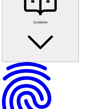
İçindekiler
Hakaret Suçu Nedir?
Hakaret Suçunda Şikayet Hakkı
Şikayet Süresi ve Zamanaşımı
Kimler Hakaret Davası Açabilir?
Kimlere Karşı Hakaret Davası Açılabilir?
Hakaret Davası Başvuru ve Süreçleri
Hakaret Davasında Deliller ve İspat
Hakaret Davasında Cezalar ve Sonuçlar
Hakaret Nedeniyle Tazminat Davası
Hakaret Davasında Sıkça Sorulan Sorular