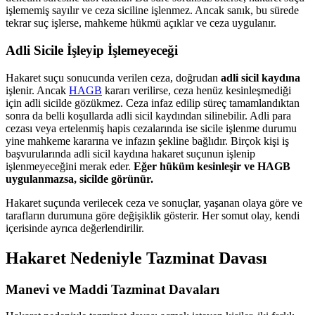
işlememiş sayılır ve ceza siciline işlenmez. Ancak sanık, bu sürede
tekrar suç işlerse, mahkeme hükmü açıklar ve ceza uygulanır.
Adli Sicile İşleyip İşlemeyeceği
Hakaret suçu sonucunda verilen ceza, doğrudan
adli sicil kaydına
işlenir. Ancak
HAGB
kararı verilirse, ceza henüz kesinleşmediği
için adli sicilde gözükmez. Ceza infaz edilip süreç tamamlandıktan
sonra da belli koşullarda adli sicil kaydından silinebilir. Adli para
cezası veya ertelenmiş hapis cezalarında ise sicile işlenme durumu
yine mahkeme kararına ve infazın şekline bağlıdır. Birçok kişi iş
başvurularında adli sicil kaydına hakaret suçunun işlenip
işlenmeyeceğini merak eder.
Eğer hüküm kesinleşir ve HAGB
uygulanmazsa, sicilde görünür.
Hakaret suçunda verilecek ceza ve sonuçlar, yaşanan olaya göre ve
tarafların durumuna göre değişiklik gösterir. Her somut olay, kendi
içerisinde ayrıca değerlendirilir.
Hakaret Nedeniyle Tazminat Davası
Manevi ve Maddi Tazminat Davaları