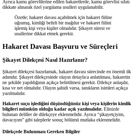
Ayrıca kamu görevlilerine edilen hakaretlerde, kamu görevlisi sıfatı
dikkate alınarak özel yargılama usulleri uygulanabilir.
Özetle; hakaret davası açabilmek için hakaret fiiline
uğramış, kimliği belirli bir mağdur ve hakaret fiilini
işlemiş kişi veya kişiler olmalıdır. Şikayet süresi ve
usullerine dikkat etmek gerekir.
Hakaret Davası Başvuru ve Süreçleri
Şikayet Dilekçesi Nasıl Hazırlanır?
Şikayet dilekçesi hazırlamak, hakaret davası sürecinde en önemli ilk
adımdır. Şikayet dilekçesinde olayın detaylıca anlatılması, hakaretin
ne şekilde yapıldığının açıkça belirtilmesi gerekir. Dilekçe anlaşılır,
kısa ve net olmalıdır. Olayın şahidi varsa, tanıkların isimleri açıkça
yazılmalıdır.
Hakaret suçu işlediğini düşündüğünüz kişi veya kişilerin kimlik
bilgileri mümkün olduğu kadar açık yazılmalıdır.
Elinizde
bulunan deliller de dilekçeye eklenmelidir. Ayrıca “şikayetçiyim,
davacıyım” gibi taleplerle sonuç bölümü mutlaka eklenmelidir.
Dilekçede Bulunması Gereken Bilgiler