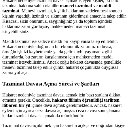
Hakaret nedeniyle tazminat davası açmak isteyen kişiler, iki farklı
tazminat hakkına sahip olabilir:
manevi tazminat
ve
maddi
tazminat
. Manevi tazminat, kişilik haklarının zedelenmesi sonucu
kişinin yaşadığı üzüntü ve sıkıntının giderilmesi amacıyla talep edilir.
Kısacası, sizin onurunuz, saygınlığınız ya da toplum içindeki
haklarınız zarar gördüyse, mahkemeden manevi tazminat
isteyebilirsiniz.
Maddi tazminat ise sadece maddi bir kayıp varsa talep edilebilir.
Hakaret nedeniyle doğrudan bir ekonomik zararınız olduysa,
örneğin işinizi kaybetmeniz ya da gelir kaybı yaşamanız gibi
durumlarda, bu zararın karşılanması için mahkemeden maddi
tazminat isteyebilirsiniz. Ancak çoğu hakaret davasında genellikle
manevi tazminat talep edilir çünkü hakaret çoğunlukla duygusal
zarara yol açar.
Tazminat Davası Açma Süresi ve Şartları
Hakaret nedeniyle tazminat davası açmak için bazı şartlara dikkat
etmeniz gerekir. Öncelikle,
hakaret fiilinin öğrenildiği tarihten
itibaren bir yıl
içinde dava açmak gerekmektedir. Ancak, hakaret
eylemi için ayrıca ceza davası açılmışsa, ceza davası sonuçlanana
kadar tazminat davası açmak da mümkündür.
Tazminat davası açabilmek için hakaretin açıkça ve doğrudan kişiye