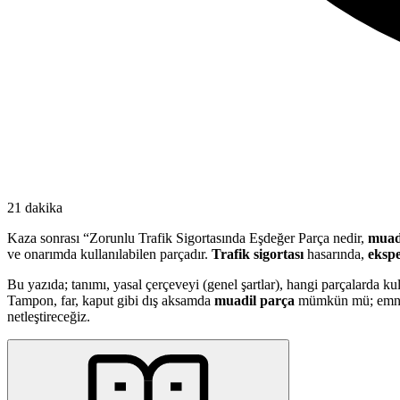
21 dakika
Kaza sonrası “Zorunlu Trafik Sigortasında Eşdeğer Parça nedir,
muad
ve onarımda kullanılabilen parçadır.
Trafik sigortası
hasarında,
eksp
Bu yazıda; tanımı, yasal çerçeveyi (genel şartlar), hangi parçalarda k
Tampon, far, kaput gibi dış aksamda
muadil parça
mümkün mü; emniyet
netleştireceğiz.