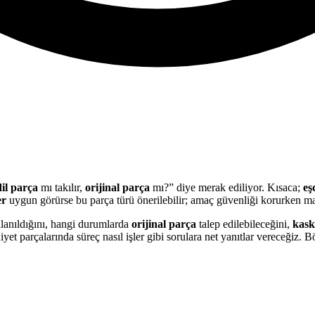
il parça
mı takılır,
orijinal parça
mı?” diye merak ediliyor. Kısaca;
eş
er
uygun görürse bu parça türü önerilebilir; amaç güvenliği korurken ma
ullanıldığını, hangi durumlarda
orijinal parça
talep edilebileceğini,
kask
 parçalarında süreç nasıl işler gibi sorulara net yanıtlar vereceğiz.