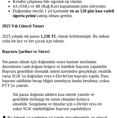
Kendisi çalışmasa bile sigortalı eşi olanlar.
4A (SSK) ve 4B (Bağ-Kur) kapsamında prim ödeyenler.
Doğumdan önceki 1 yıl içerisinde
en az 120 gün kısa vadeli
sigorta primi
yatmış olması gerekir.
2025 Yılı Güncel Tutarı
2025 yılında süt parası
1.238 TL
olarak belirlenmiştir. Bu miktar
yılda bir kez ve her çocuk için ödenir.
Başvuru Şartları ve Süreci
Süt parası almak için doğumdan sonra hastane tarafından
düzenlenen canlı doğum belgesi ve kimlikle başvuru yapılabilir.
Başvuru genellikle otomatik sistem üzerinden gerçekleşir; eksiklik
varsa SGK’ya doğrudan veya e-Devlet’ten başvuru yapılır. Para,
başvuru sahibinin hesap bilgisi tanımlıysa banka hesabına, yoksa
PTT’ye yatırılır.
Süt parası doğumu takiben kısa sürede yatırılır ve
genellikle herhangi bir sorun olmadan kolayca
alınabilir. Sorgulama ve itirazlar için e-Devlet veya en
yakın SGK müdürlüğüne başvuru yapılabiliyor.
🔔 Bu ödenek ve yardımlar yıl içinde güncellenebilir, en güncel