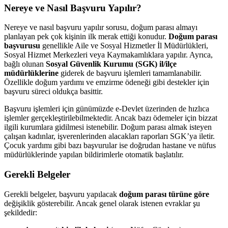
Nereye ve Nasıl Başvuru Yapılır?
Nereye ve nasıl başvuru yapılır sorusu, doğum parası almayı
planlayan pek çok kişinin ilk merak ettiği konudur.
Doğum parası
başvurusu
genellikle Aile ve Sosyal Hizmetler İl Müdürlükleri,
Sosyal Hizmet Merkezleri veya Kaymakamlıklara yapılır. Ayrıca,
bağlı olunan
Sosyal Güvenlik Kurumu (SGK) il/ilçe
müdürlüklerine
giderek de başvuru işlemleri tamamlanabilir.
Özellikle doğum yardımı ve emzirme ödeneği gibi destekler için
başvuru süreci oldukça basittir.
Başvuru işlemleri için günümüzde e-Devlet üzerinden de hızlıca
işlemler gerçekleştirilebilmektedir. Ancak bazı ödemeler için bizzat
ilgili kurumlara gidilmesi istenebilir. Doğum parası almak isteyen
çalışan kadınlar, işverenlerinden alacakları raporları SGK’ya iletir.
Çocuk yardımı gibi bazı başvurular ise doğrudan hastane ve nüfus
müdürlüklerinde yapılan bildirimlerle otomatik başlatılır.
Gerekli Belgeler
Gerekli belgeler, başvuru yapılacak
doğum parası türüne göre
değişiklik gösterebilir. Ancak genel olarak istenen evraklar şu
şekildedir: