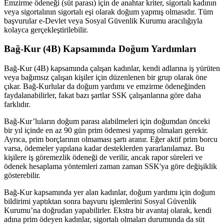
Emzirme ödeneği (süt parası) için de anahtar kriter, sigortalı kadının
veya sigortalının sigortalı eşi olarak doğum yapmış olmasıdır. Tüm
başvurular e-Devlet veya Sosyal Güvenlik Kurumu aracılığıyla
kolayca gerçekleştirilebilir.
Bağ-Kur (4B) Kapsamında Doğum Yardımları
Bağ-Kur (4B) kapsamında çalışan kadınlar, kendi adlarına iş yürüten
veya bağımsız çalışan kişiler için düzenlenen bir grup olarak öne
çıkar. Bağ-Kurlular da doğum yardımı ve emzirme ödeneğinden
faydalanabilirler, fakat bazı şartlar SSK çalışanlarına göre daha
farklıdır.
Bağ-Kur’luların doğum parası alabilmeleri için doğumdan önceki
bir yıl içinde en az 90 gün prim ödemesi yapmış olmaları gerekir.
Ayrıca, prim borçlarının olmaması şartı aranır. Eğer aktif prim borcu
varsa, ödemeler yapılana kadar desteklerden yararlanılamaz. Bu
kişilere iş göremezlik ödeneği de verilir, ancak rapor süreleri ve
ödenek hesaplama yöntemleri zaman zaman SSK'ya göre değişiklik
gösterebilir.
Bağ-Kur kapsamında yer alan kadınlar, doğum yardımı için doğum
bildirimi yaptıktan sonra başvuru işlemlerini Sosyal Güvenlik
Kurumu’na doğrudan yapabilirler. Ekstra bir avantaj olarak, kendi
adına prim ödeyen kadınlar, sigortalı olmaları durumunda da süt