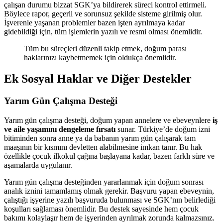
çalışan durumu bizzat SGK’ya bildirerek süreci kontrol ettirmeli.
Böylece rapor, geçerli ve sorunsuz şekilde sisteme girilmiş olur.
İşverenle yaşanan problemler bazen işten ayrılmaya kadar
gidebildiği için, tüm işlemlerin yazılı ve resmi olması önemlidir.
Tüm bu süreçleri düzenli takip etmek, doğum parası
haklarınızı kaybetmemek için oldukça önemlidir.
Ek Sosyal Haklar ve Diğer Destekler
Yarım Gün Çalışma Desteği
Yarım gün çalışma desteği, doğum yapan annelere ve ebeveynlere
iş
ve aile yaşamını dengeleme fırsatı
sunar. Türkiye’de doğum izni
bitiminden sonra anne ya da babanın yarım gün çalışarak tam
maaşının bir kısmını devletten alabilmesine imkan tanır. Bu hak
özellikle çocuk ilkokul çağına başlayana kadar, bazen farklı süre ve
aşamalarda uygulanır.
Yarım gün çalışma desteğinden yararlanmak için doğum sonrası
analık iznini tamamlamış olmak gerekir. Başvuru yapan ebeveynin,
çalıştığı işyerine yazılı başvuruda bulunması ve SGK’nın belirlediği
koşulları sağlaması önemlidir. Bu destek sayesinde hem çocuk
bakımı kolaylaşır hem de işyerinden ayrılmak zorunda kalmazsınız.