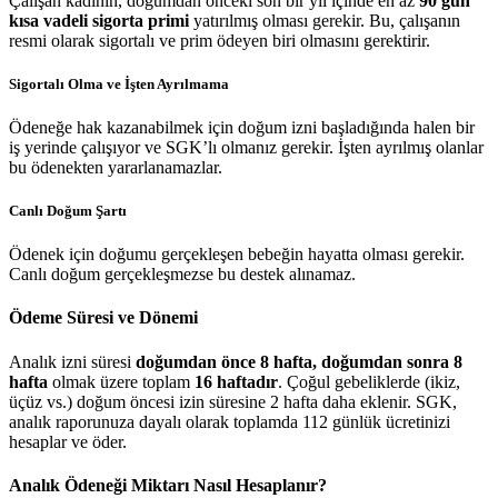
Çalışan kadının, doğumdan önceki son bir yıl içinde en az
90 gün
kısa vadeli sigorta primi
yatırılmış olması gerekir. Bu, çalışanın
resmi olarak sigortalı ve prim ödeyen biri olmasını gerektirir.
Sigortalı Olma ve İşten Ayrılmama
Ödeneğe hak kazanabilmek için doğum izni başladığında halen bir
iş yerinde çalışıyor ve SGK’lı olmanız gerekir. İşten ayrılmış olanlar
bu ödenekten yararlanamazlar.
Canlı Doğum Şartı
Ödenek için doğumu gerçekleşen bebeğin hayatta olması gerekir.
Canlı doğum gerçekleşmezse bu destek alınamaz.
Ödeme Süresi ve Dönemi
Analık izni süresi
doğumdan önce 8 hafta, doğumdan sonra 8
hafta
olmak üzere toplam
16 haftadır
. Çoğul gebeliklerde (ikiz,
üçüz vs.) doğum öncesi izin süresine 2 hafta daha eklenir. SGK,
analık raporunuza dayalı olarak toplamda 112 günlük ücretinizi
hesaplar ve öder.
Analık Ödeneği Miktarı Nasıl Hesaplanır?