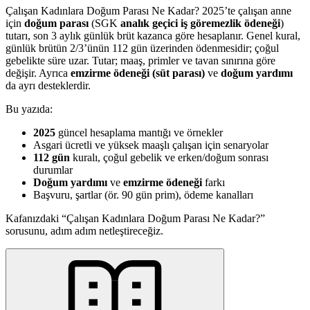
Çalışan Kadınlara Doğum Parası Ne Kadar? 2025’te çalışan anne
için
doğum parası
(SGK
analık geçici iş göremezlik ödeneği
)
tutarı, son 3 aylık günlük brüt kazanca göre hesaplanır. Genel kural,
günlük brütün 2/3’ünün 112 gün üzerinden ödenmesidir; çoğul
gebelikte süre uzar. Tutar; maaş, primler ve tavan sınırına göre
değişir. Ayrıca
emzirme ödeneği (süt parası)
ve
doğum yardımı
da ayrı desteklerdir.
Bu yazıda:
2025
güncel hesaplama mantığı ve örnekler
Asgari ücretli ve yüksek maaşlı çalışan için senaryolar
112 gün
kuralı, çoğul gebelik ve erken/doğum sonrası
durumlar
Doğum yardımı
ve
emzirme ödeneği
farkı
Başvuru, şartlar (ör. 90 gün prim), ödeme kanalları
Kafanızdaki “Çalışan Kadınlara Doğum Parası Ne Kadar?”
sorusunu, adım adım netleştireceğiz.