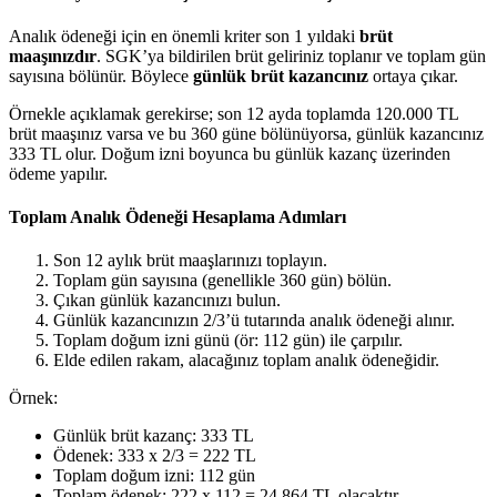
Analık ödeneği için en önemli kriter son 1 yıldaki
brüt
maaşınızdır
. SGK’ya bildirilen brüt geliriniz toplanır ve toplam gün
sayısına bölünür. Böylece
günlük brüt kazancınız
ortaya çıkar.
Örnekle açıklamak gerekirse; son 12 ayda toplamda 120.000 TL
brüt maaşınız varsa ve bu 360 güne bölünüyorsa, günlük kazancınız
333 TL olur. Doğum izni boyunca bu günlük kazanç üzerinden
ödeme yapılır.
Toplam Analık Ödeneği Hesaplama Adımları
Son 12 aylık brüt maaşlarınızı toplayın.
Toplam gün sayısına (genellikle 360 gün) bölün.
Çıkan günlük kazancınızı bulun.
Günlük kazancınızın 2/3’ü tutarında analık ödeneği alınır.
Toplam doğum izni günü (ör: 112 gün) ile çarpılır.
Elde edilen rakam, alacağınız toplam analık ödeneğidir.
Örnek:
Günlük brüt kazanç: 333 TL
Ödenek: 333 x 2/3 = 222 TL
Toplam doğum izni: 112 gün
Toplam ödenek: 222 x 112 = 24.864 TL olacaktır.