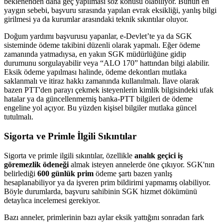
beklenenden daha geç yapılması söz konusu olabiliyor. Bunun en
yaygın sebebi, başvuru sırasında yapılan evrak eksikliği, yanlış bilgi
girilmesi ya da kurumlar arasındaki teknik sıkıntılar oluyor.
Doğum yardımı başvurusu yapanlar, e-Devlet’te ya da SGK
sisteminde ödeme takibini düzenli olarak yapmalı. Eğer ödeme
zamanında yatmadıysa, en yakın SGK müdürlüğüne gidip
durumunu sorgulayabilir veya “ALO 170” hattından bilgi alabilir.
Eksik ödeme yapılması halinde, ödeme dekontları mutlaka
saklanmalı ve itiraz hakkı zamanında kullanılmalı. İlave olarak
bazen PTT'den parayı çekmek isteyenlerin kimlik bilgisindeki ufak
hatalar ya da güncellenmemiş banka-PTT bilgileri de ödeme
engeline yol açıyor. Bu yüzden kişisel bilgiler mutlaka güncel
tutulmalı.
Sigorta ve Primle İlgili Sıkıntılar
Sigorta ve primle ilgili sıkıntılar, özellikle
analık geçici iş
göremezlik ödeneği
almak isteyen annelerde öne çıkıyor. SGK'nın
belirlediği
600 günlük prim
ödeme şartı bazen yanlış
hesaplanabiliyor ya da işveren prim bildirimi yapmamış olabiliyor.
Böyle durumlarda, başvuru sahibinin SGK hizmet dökümünü
detaylıca incelemesi gerekiyor.
Bazı anneler, primlerinin bazı aylar eksik yattığını sonradan fark