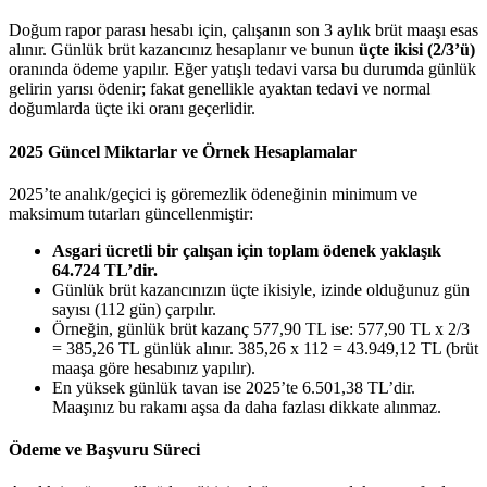
Doğum rapor parası hesabı için, çalışanın son 3 aylık brüt maaşı esas
alınır. Günlük brüt kazancınız hesaplanır ve bunun
üçte ikisi (2/3’ü)
oranında ödeme yapılır. Eğer yatışlı tedavi varsa bu durumda günlük
gelirin yarısı ödenir; fakat genellikle ayaktan tedavi ve normal
doğumlarda üçte iki oranı geçerlidir.
2025 Güncel Miktarlar ve Örnek Hesaplamalar
2025’te analık/geçici iş göremezlik ödeneğinin minimum ve
maksimum tutarları güncellenmiştir:
Asgari ücretli bir çalışan için toplam ödenek yaklaşık
64.724 TL’dir.
Günlük brüt kazancınızın üçte ikisiyle, izinde olduğunuz gün
sayısı (112 gün) çarpılır.
Örneğin, günlük brüt kazanç 577,90 TL ise: 577,90 TL x 2/3
= 385,26 TL günlük alınır. 385,26 x 112 = 43.949,12 TL (brüt
maaşa göre hesabınız yapılır).
En yüksek günlük tavan ise 2025’te 6.501,38 TL’dir.
Maaşınız bu rakamı aşsa da daha fazlası dikkate alınmaz.
Ödeme ve Başvuru Süreci