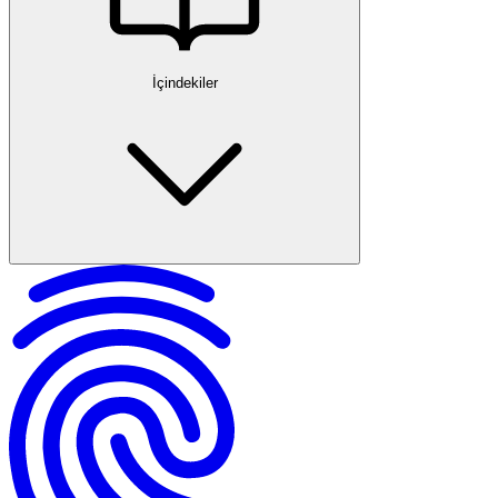
İçindekiler
Doğum Parası ve Amaçları
Türkiye’de Doğum Parası Sistemi
Hangi Yardım Türleri Var?
Analık Geçici İş Göremezlik Ödeneği
Doğum Yardımı (Çocuk Parası)
Emzirme Ödeneği (Süt Parası)
Çalışan Statüsüne Göre Doğum Parası Hakları
Doğum Parası Hesaplama
Başvuru İşlemleri
Sık Görülen Sorunlar ve Uygulamada Dikkat Edilecekler
Ek Sosyal Haklar ve Diğer Destekler