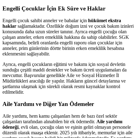
Engelli Çocuklar İçin Ek Süre ve Haklar
Engelli çocuk sahibi anneler ve babalar için
hükümet ekstra
haklar
sağlamaktadır. Özellikle doğum izni ve çocuk bakım izinleri
konusunda daha uzun süreler tanınır. Ayrıca engelli çocuğu olan
çalışan anneler, erken emeklilik hakkına da sahip olabilirler. SGK
kapsamında, belirli oranlarda engelli raporu olan çocuklar için
anneler, prim günlerinin dörtte birinin erken emeklilik hesabına
eklenmesini sağlayabilir.
Ayrıca, engelli çocukların eğitimi ve bakımı için sosyal devletin
sunduğu çeşitli maddi destekler ve bakım ücreti uygulamaları da
mevcuttur. Başvurular genellikle Aile ve Sosyal Hizmetler İl
Müdürlükleri aracılığı ile yapılır. Hakların güncel detaylarına ve
şartlarına ulaşmak için sürekli olarak resmi kaynaklar kontrol
edilmelidir.
Aile Yardımı ve Diğer Yan Ödemeler
Aile yardımı, hem kamu çalışanları hem de bazı özel sektör
çalışanları tarafından alınabilen bir ek ödemedir.
Aile yardımı
ödeneği
, evli olan, çocuğu olan ve eşinin geliri olmayan personele
düzenli olarak maaşa eklenir. 2025 yılı itibariyle, memurlar için aile