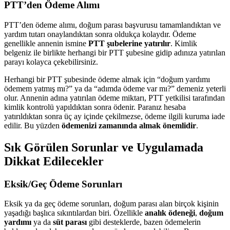
PTT’den Ödeme Alımı
PTT’den ödeme alımı, doğum parası başvurusu tamamlandıktan ve
yardım tutarı onaylandıktan sonra oldukça kolaydır. Ödeme
genellikle annenin ismine
PTT şubelerine yatırılır
. Kimlik
belgeniz ile birlikte herhangi bir PTT şubesine gidip adınıza yatırılan
parayı kolayca çekebilirsiniz.
Herhangi bir PTT şubesinde ödeme almak için “doğum yardımı
ödemem yatmış mı?” ya da “adımda ödeme var mı?” demeniz yeterli
olur. Annenin adına yatırılan ödeme miktarı, PTT yetkilisi tarafından
kimlik kontrolü yapıldıktan sonra ödenir. Paranız hesaba
yatırıldıktan sonra üç ay içinde çekilmezse, ödeme ilgili kuruma iade
edilir. Bu yüzden
ödemenizi zamanında almak önemlidir
.
Sık Görülen Sorunlar ve Uygulamada
Dikkat Edilecekler
Eksik/Geç Ödeme Sorunları
Eksik ya da geç ödeme sorunları, doğum parası alan birçok kişinin
yaşadığı başlıca sıkıntılardan biri. Özellikle
analık ödeneği
,
doğum
yardımı
ya da
süt parası
gibi desteklerde, bazen ödemelerin