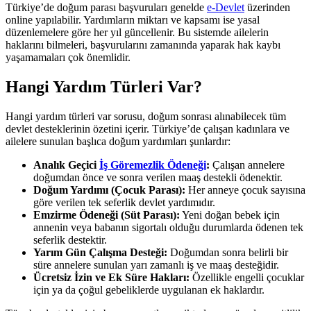
Türkiye’de doğum parası başvuruları genelde
e-Devlet
üzerinden
online yapılabilir. Yardımların miktarı ve kapsamı ise yasal
düzenlemelere göre her yıl güncellenir. Bu sistemde ailelerin
haklarını bilmeleri, başvurularını zamanında yaparak hak kaybı
yaşamamaları çok önemlidir.
Hangi Yardım Türleri Var?
Hangi yardım türleri var sorusu, doğum sonrası alınabilecek tüm
devlet desteklerinin özetini içerir. Türkiye’de çalışan kadınlara ve
ailelere sunulan başlıca doğum yardımları şunlardır:
Analık Geçici
İş Göremezlik Ödeneği
:
Çalışan annelere
doğumdan önce ve sonra verilen maaş destekli ödenektir.
Doğum Yardımı (Çocuk Parası):
Her anneye çocuk sayısına
göre verilen tek seferlik devlet yardımıdır.
Emzirme Ödeneği (Süt Parası):
Yeni doğan bebek için
annenin veya babanın sigortalı olduğu durumlarda ödenen tek
seferlik destektir.
Yarım Gün Çalışma Desteği:
Doğumdan sonra belirli bir
süre annelere sunulan yarı zamanlı iş ve maaş desteğidir.
Ücretsiz İzin ve Ek Süre Hakları:
Özellikle engelli çocuklar
için ya da çoğul gebeliklerde uygulanan ek haklardır.