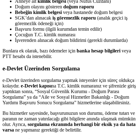
Anneye ait
kimlik belgesi
(veya Nüfus Cüzdanı)
Doğum olayını gösteren
doğum raporu
Bebeğin kimlik belgesi
veya hastanede doğum belgesi
SGK’dan alınacak
iş göremezlik raporu
(analık geçici iş
göremezlik ödeneği için)
Başvuru formu (ilgili kurumdan temin edilir)
Çocuğun T.C. kimlik numarası
İşverenden alınacak doğum bildirimi (gerekli durumlarda)
Bunlara ek olarak, bazı ödemeler için
banka hesap bilgileri
veya
PTT hesabı da istenebilir.
e-Devlet Üzerinden Sorgulama
e-Devlet üzerinden sorgulama yapmak isteyenler için süreç oldukça
kolaydır.
e-Devlet kapısı
na T.C. kimlik numaranız ve şifrenizle giriş
yaptıktan sonra, “Sosyal Güvenlik Kurumu - Doğum Parası
Sorgulama” ya da “Aile ve Sosyal Hizmetler Bakanlığı - Doğum
Yardımı Başvuru Sonucu Sorgulama” hizmetlerine ulaşabilirsiniz.
Bu hizmetler sayesinde, başvurunuzun son durumu, ödeme tutarı ve
paranın ne zaman yatırılacağı gibi bilgilere anında ulaşmak mümkün
olur. Ayrıca,
sorgulama ekranında herhangi bir eksik ya da hata
varsa
ne yapmanız gerektiği de belirtilir.