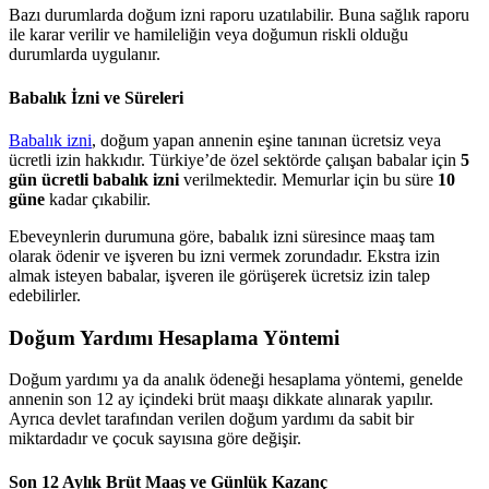
Bazı durumlarda doğum izni raporu uzatılabilir. Buna sağlık raporu
ile karar verilir ve hamileliğin veya doğumun riskli olduğu
durumlarda uygulanır.
Babalık İzni ve Süreleri
Babalık izni
, doğum yapan annenin eşine tanınan ücretsiz veya
ücretli izin hakkıdır. Türkiye’de özel sektörde çalışan babalar için
5
gün ücretli babalık izni
verilmektedir. Memurlar için bu süre
10
güne
kadar çıkabilir.
Ebeveynlerin durumuna göre, babalık izni süresince maaş tam
olarak ödenir ve işveren bu izni vermek zorundadır. Ekstra izin
almak isteyen babalar, işveren ile görüşerek ücretsiz izin talep
edebilirler.
Doğum Yardımı Hesaplama Yöntemi
Doğum yardımı ya da analık ödeneği hesaplama yöntemi, genelde
annenin son 12 ay içindeki brüt maaşı dikkate alınarak yapılır.
Ayrıca devlet tarafından verilen doğum yardımı da sabit bir
miktardadır ve çocuk sayısına göre değişir.
Son 12 Aylık Brüt Maaş ve Günlük Kazanç