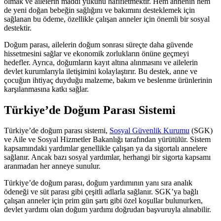
olmak ve ailelerin maddi yükünü hafifletmektir. Hem annenin hem
de yeni doğan bebeğin sağlığını ve bakımını desteklemek için
sağlanan bu ödeme, özellikle çalışan anneler için önemli bir sosyal
destektir.
Doğum parası, ailelerin doğum sonrası süreçte daha güvende
hissetmesini sağlar ve ekonomik zorlukların önüne geçmeyi
hedefler. Ayrıca, doğumların kayıt altına alınmasını ve ailelerin
devlet kurumlarıyla iletişimini kolaylaştırır. Bu destek, anne ve
çocuğun ihtiyaç duyduğu malzeme, bakım ve beslenme ürünlerinin
karşılanmasına katkı sağlar.
Türkiye’de Doğum Parası Sistemi
Türkiye’de doğum parası sistemi,
Sosyal Güvenlik Kurumu
(SGK)
ve Aile ve Sosyal Hizmetler Bakanlığı tarafından yürütülür. Sistem
kapsamındaki yardımlar genellikle çalışan ya da sigortalı annelere
sağlanır. Ancak bazı sosyal yardımlar, herhangi bir sigorta kapsamı
aranmadan her anneye sunulur.
Türkiye’de doğum parası, doğum yardımının yanı sıra analık
ödeneği ve süt parası gibi çeşitli adlarla sağlanır. SGK’ya bağlı
çalışan anneler için prim gün şartı gibi özel koşullar bulunurken,
devlet yardımı olan doğum yardımı doğrudan başvuruyla alınabilir.