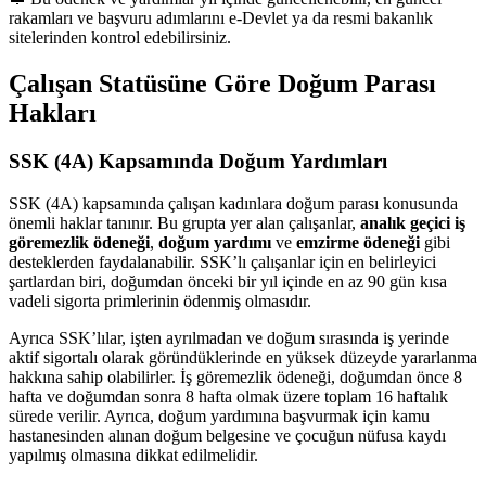
rakamları ve başvuru adımlarını e-Devlet ya da resmi bakanlık
sitelerinden kontrol edebilirsiniz.
Çalışan Statüsüne Göre Doğum Parası
Hakları
SSK (4A) Kapsamında Doğum Yardımları
SSK (4A) kapsamında çalışan kadınlara doğum parası konusunda
önemli haklar tanınır. Bu grupta yer alan çalışanlar,
analık geçici iş
göremezlik ödeneği
,
doğum yardımı
ve
emzirme ödeneği
gibi
desteklerden faydalanabilir. SSK’lı çalışanlar için en belirleyici
şartlardan biri, doğumdan önceki bir yıl içinde en az 90 gün kısa
vadeli sigorta primlerinin ödenmiş olmasıdır.
Ayrıca SSK’lılar, işten ayrılmadan ve doğum sırasında iş yerinde
aktif sigortalı olarak göründüklerinde en yüksek düzeyde yararlanma
hakkına sahip olabilirler. İş göremezlik ödeneği, doğumdan önce 8
hafta ve doğumdan sonra 8 hafta olmak üzere toplam 16 haftalık
sürede verilir. Ayrıca, doğum yardımına başvurmak için kamu
hastanesinden alınan doğum belgesine ve çocuğun nüfusa kaydı
yapılmış olmasına dikkat edilmelidir.