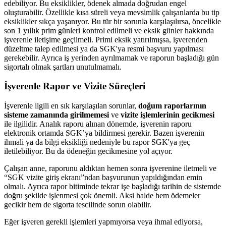
edebiliyor. Bu eksiklikler, ödenek almada doğrudan engel
oluşturabilir. Özellikle kısa süreli veya mevsimlik çalışanlarda bu tip
eksiklikler sıkça yaşanıyor. Bu tür bir sorunla karşılaşılırsa, öncelikle
son 1 yıllık prim günleri kontrol edilmeli ve eksik günler hakkında
işverenle iletişime geçilmeli. Primi eksik yatırılmışsa, işverenden
düzeltme talep edilmesi ya da SGK'ya resmi başvuru yapılması
gerekebilir. Ayrıca iş yerinden ayrılmamak ve raporun başladığı gün
sigortalı olmak şartları unutulmamalı.
İşverenle Rapor ve Vizite Süreçleri
İşverenle ilgili en sık karşılaşılan sorunlar,
doğum raporlarının
sisteme zamanında girilmemesi
ve
vizite işlemlerinin gecikmesi
ile ilgilidir. Analık raporu alınan dönemde, işverenin raporu
elektronik ortamda SGK’ya bildirmesi gerekir. Bazen işverenin
ihmali ya da bilgi eksikliği nedeniyle bu rapor SGK'ya geç
iletilebiliyor. Bu da ödeneğin gecikmesine yol açıyor.
Çalışan anne, raporunu aldıktan hemen sonra işverenine iletmeli ve
“SGK vizite giriş ekranı”ndan başvurunun yapıldığından emin
olmalı. Ayrıca rapor bitiminde tekrar işe başladığı tarihin de sistemde
doğru şekilde işlenmesi çok önemli. Aksi halde hem ödemeler
gecikir hem de sigorta tescilinde sorun olabilir.
Eğer işveren gerekli işlemleri yapmıyorsa veya ihmal ediyorsa,