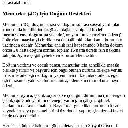
parası alabilirler.
Memurlar (4C) İçin Doğum Destekleri
Memurlar (4C), doğum parası ve doğum sonrası sosyal yardımlar
konusunda kendilerine özgü avantajlara sahiptir.
Devlet
memurlarına doğum parası
, doğum yardımı ve emzirme ödeneği
doğrudan maaşlarıyla birlikte ya da bağlı oldukları kamu kurumları
üzerinden ödenir. Memurlar, analık izni kapsamında 8 hafta doğum
öncesi, 8 hafta doğum sonrası toplam 16 hafta ücretli izin hakkına
sahiptir. Ayrıca çoğul gebeliklerde bu süreler uzatılır.
Doğum yardımı ve çocuk parası, memurlar için genellikle maaşla
birlikte yatırılır ve başvuru için bağlı olunan kuruma dilekçe verilir.
Emzirme ödeneği de doğum yapan memur kadınlara ödenir, eğer
eşler arasında yalnızca biri memursa, ödenek memur olan anneye
ödenir.
Memurlar ayrıca, çocuk sayısına ve çocuğun durumuna (örn. engelli
çocuk) göre aile yardımı ödeneği, yarım gün çalışma gibi ek
haklardan da faydalanabilir. Başvurular genellikle kurumun insan
kaynakları veya personel birimi üzerinden yapılır, işlemler e-Devlet
ile de takip edilebilir.
Her üç statüde de hakların güncel detayları için Sosyal Güvenlik