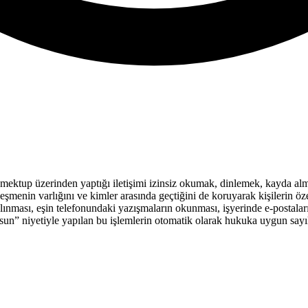
da mektup üzerinden yaptığı iletişimi izinsiz okumak, dinlemek, kayda al
menin varlığını ve kimler arasında geçtiğini de koruyarak kişilerin öz
ması, eşin telefonundaki yazışmaların okunması, işyerinde e-postaların i
olsun” niyetiyle yapılan bu işlemlerin otomatik olarak hukuka uygun say