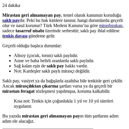
24 dakika
Mirastan geri alınamayan pay
, temel olarak kanunun koruduğu
saklı pay
dır. Peki bu hak kimlere tanınır, hangi durumlarda geçerli
olur ve nasıl korunur? Türk Medeni Kanunu’na göre
mirasbırakan
,
sadece
tasarruf nisabı
üzerinde serbesttir; saklı pay ihlal edilirse
tenkis davası
gündeme gelir.
Geçerli olduğu başlıca durumlar:
Altsoy (çocuk, torun) saklı paylıdır.
Anne ve baba belirli oranlarda saklı paylıdır.
Sağ kalan eşin de
saklı pay
hakkı vardır.
Not: Kardeşler saklı paylı mirasçı değildir.
Saklı pay, vasiyet ya da bağışlarla azaltılsa bile tenkisle geri çekilir.
Ancak
mirasçılıktan çıkarma
şartları varsa ya da geçerli bir
mirastan feragat
sözleşmesi yapılmışsa, koruma kalkabilir.
Kısa not: Tenkis için çoğunlukla 1 yıl ve 10 yıl süreleri
uygulanır.
Bu yazıda
mirastan geri alınamayan pay
ın tüm şartlarını adım
adım ele alacağız.