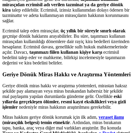
mirasçıdan ecrimisil adı verilen tazminat ya da geriye dönük
kira
talep edilebilir. Ecrimisil, izinsiz kullanımdan dolayı ödenen bir
tazminattır ve adeta kullanmayan mirasçıların hakkının korunmasını
sağlar.
Ecrimisil talep eden mirasçılar,
üç yıllık bir süreyle sınırlı olarak
geçmişe dönük haklarını arayabilirler. Bu süre, taşınmazı kullanan
mirasçıdan kullanıldığı dönemlere dair rayiç kira bedelleri üzerinden
hesaplanır. Ecrimisil davası, genellikle sulh hukuk mahkemelerinde
açılır. Davacı,
taşınmazı fiilen kullanan kişiye karşı
ecrimisil
bedelini talep eder ve mahkeme, bilirkişi incelemesiyle taşınmazın
değerini ve kira bedelini belirler.
Geriye Dönük Miras Hakkı ve Araştırma Yöntemleri
Geriye dönük miras hakkı ve araştırma yöntemleri, mirastan haksız
şekilde pay alamayan veya miras bırakandan habersiz bir şekilde
mal paylaşımı yapılan durumlarda gündeme gelir. Özellikle
eski
yıllarda gerçekleşen ölümler, resmi kayıt eksiklikleri veya gizli
işlemler
nedeniyle miras hakkının araştırılması gerekebilir.
Miras hakkını geriye dönük korumak için ilk adım,
veraset ilamı
(mirasçılık belgesi) temin etmektir
. Ardından, miras bırakanın
tapu, banka, araç veya diğer mal varlıkları araştırılır. Bu konuda