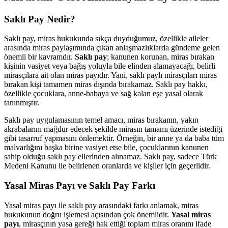
Saklı Pay Nedir?
Saklı pay, miras hukukunda sıkça duyduğumuz, özellikle aileler
arasında miras paylaşımında çıkan anlaşmazlıklarda gündeme gelen
önemli bir kavramdır.
Saklı pay
; kanunen korunan, miras bırakan
kişinin vasiyet veya bağış yoluyla bile elinden alamayacağı, belirli
mirasçılara ait olan miras payıdır. Yani, saklı paylı mirasçıları miras
bırakan kişi tamamen miras dışında bırakamaz. Saklı pay hakkı,
özellikle çocuklara, anne-babaya ve sağ kalan eşe yasal olarak
tanınmıştır.
Saklı pay uygulamasının temel amacı, miras bırakanın, yakın
akrabalarını mağdur edecek şekilde mirasın tamamı üzerinde istediği
gibi tasarruf yapmasını önlemektir. Örneğin, bir anne ya da baba tüm
malvarlığını başka birine vasiyet etse bile, çocuklarının kanunen
sahip olduğu saklı pay ellerinden alınamaz. Saklı pay, sadece Türk
Medeni Kanunu ile belirlenen oranlarda ve kişiler için geçerlidir.
Yasal Miras Payı ve Saklı Pay Farkı
Yasal miras payı ile saklı pay arasındaki farkı anlamak, miras
hukukunun doğru işlemesi açısından çok önemlidir.
Yasal miras
payı
, mirasçının yasa gereği hak ettiği toplam miras oranını ifade