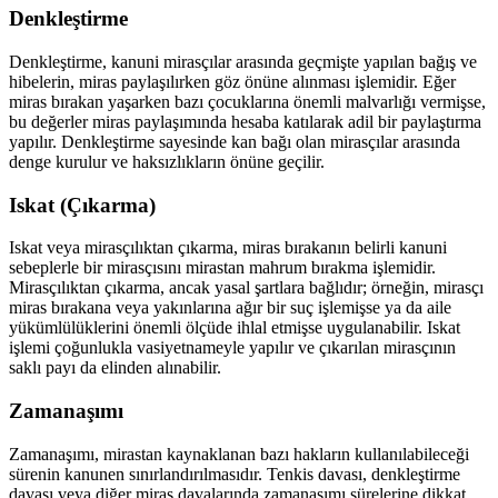
Denkleştirme
Denkleştirme, kanuni mirasçılar arasında geçmişte yapılan bağış ve
hibelerin, miras paylaşılırken göz önüne alınması işlemidir. Eğer
miras bırakan yaşarken bazı çocuklarına önemli malvarlığı vermişse,
bu değerler miras paylaşımında hesaba katılarak adil bir paylaştırma
yapılır. Denkleştirme sayesinde kan bağı olan mirasçılar arasında
denge kurulur ve haksızlıkların önüne geçilir.
Iskat (Çıkarma)
Iskat veya mirasçılıktan çıkarma, miras bırakanın belirli kanuni
sebeplerle bir mirasçısını mirastan mahrum bırakma işlemidir.
Mirasçılıktan çıkarma, ancak yasal şartlara bağlıdır; örneğin, mirasçı
miras bırakana veya yakınlarına ağır bir suç işlemişse ya da aile
yükümlülüklerini önemli ölçüde ihlal etmişse uygulanabilir. Iskat
işlemi çoğunlukla vasiyetnameyle yapılır ve çıkarılan mirasçının
saklı payı da elinden alınabilir.
Zamanaşımı
Zamanaşımı, mirastan kaynaklanan bazı hakların kullanılabileceği
sürenin kanunen sınırlandırılmasıdır. Tenkis davası, denkleştirme
davası veya diğer miras davalarında zamanaşımı sürelerine dikkat