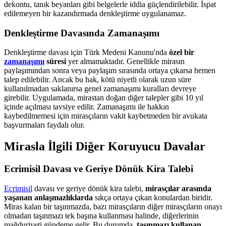
dekontu, tanık beyanları gibi belgelerle iddia güçlendirilebilir. İspat
edilemeyen bir kazandırmada denkleştirme uygulanamaz.
Denkleştirme Davasında Zamanaşımı
Denkleştirme davası için Türk Medeni Kanunu'nda
özel bir
zamanaşımı
süresi
yer almamaktadır. Genellikle mirasın
paylaşımından sonra veya paylaşım sırasında ortaya çıkarsa hemen
talep edilebilir. Ancak bu hak, kötü niyetli olarak uzun süre
kullanılmadan saklanırsa genel zamanaşımı kuralları devreye
girebilir. Uygulamada, mirastan doğan diğer talepler gibi 10 yıl
içinde açılması tavsiye edilir. Zamanaşımı ile hakkın
kaybedilmemesi için mirasçıların vakit kaybetmeden bir avukata
başvurmaları faydalı olur.
Mirasla İlgili Diğer Koruyucu Davalar
Ecrimisil Davası ve Geriye Dönük Kira Talebi
Ecrimisil
davası ve geriye dönük kira talebi,
mirasçılar arasında
yaşanan anlaşmazlıklarda
sıkça ortaya çıkan konulardan biridir.
Miras kalan bir taşınmazda, bazı mirasçıların diğer mirasçıların onayı
olmadan taşınmazı tek başına kullanması halinde, diğerlerinin
mağduriyeti gündeme gelir. Bu durumda,
taşınmazı kullanan