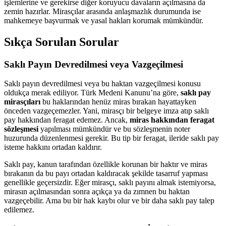
işlemlerine ve gerekirse diğer koruyucu davaların açılmasına da
zemin hazırlar. Mirasçılar arasında anlaşmazlık durumunda ise
mahkemeye başvurmak ve yasal hakları korumak mümkündür.
Sıkça Sorulan Sorular
Saklı Payın Devredilmesi veya Vazgeçilmesi
Saklı payın devredilmesi veya bu haktan vazgeçilmesi konusu
oldukça merak ediliyor. Türk Medeni Kanunu’na göre,
saklı pay
mirasçıları
bu haklarından henüz miras bırakan hayattayken
önceden vazgeçemezler. Yani, mirasçı bir belgeye imza atıp saklı
pay hakkından feragat edemez. Ancak,
miras hakkından feragat
sözleşmesi
yapılması mümkündür ve bu sözleşmenin noter
huzurunda düzenlenmesi gerekir. Bu tip bir feragat, ileride saklı pay
isteme hakkını ortadan kaldırır.
Saklı pay, kanun tarafından özellikle korunan bir haktır ve miras
bırakanın da bu payı ortadan kaldıracak şekilde tasarruf yapması
genellikle geçersizdir. Eğer mirasçı, saklı payını almak istemiyorsa,
mirasın açılmasından sonra açıkça ya da zımnen bu haktan
vazgeçebilir. Ama bu bir hak kaybı olur ve bir daha saklı pay talep
edilemez.