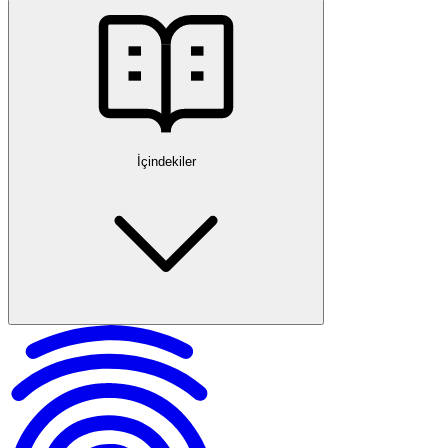
İçindekiler
Mirastan Geri Alınamayan Pay Kavramı
Saklı Payı Korumaya Yönelik Hukuki Düzenlemeler
Mirastan Geri Alınamayan Payın Geçerlilik Koşulları
Mirasçılıktan Çıkarma (Iskat) ve Saklı Pay
Mirasta Denkleştirme ve Saklı Payın Korunması
Mirasla İlgili Diğer Koruyucu Davalar
Sıkça Sorulan Sorular