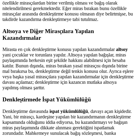
özellikle mirasçılardan birine verilmiş olması ve bağış olarak
nitelendirilmesi gerekmektedir. Eğer miras bırakan bunu özellikle
mirasçılar arasında denkleştirme konusu olmasın diye belirtmişse, bu
takdirde kazandırma denkleştirmeye tabi tutulmaz.
Altsoya ve Diğer Mirasçılara Yapılan
Kazandırmalar
Mirasta en çok denkleştirme konusu yapılan kazandırmalar
altsoy
yani çocuklar ve torunlara yapılır. Altsoya yapılan bağışlar, miras
paylaşımında herkesin eşit şekilde hakkını alabilmesi için hesaba
katılır. Bunun dışında, miras bırakan yasal mirasçısı dışında birine
mal bırakırsa bu, denkleştirme değil tenkis konusu olur. Ayrıca eşlere
veya başka yasal mirasçılara yapılan kazandırmalar için denkleştirme
davası açılamaz; denkleştirme için kazancın mutlaka altsoya
yapılmış olması şarttır.
Denkleştirmede İspat Yükümlülüğü
Denkleştirme davasında
ispat yükümlülüğü
, davayı açan kişidedir.
Yani, bir mirasçı, kardeşine yapılan bir kazandırmanın denkleştirme
kapsamında olduğunu iddia ediyorsa, bu kazandırmayı ve bağışın
miras paylaşımında dikkate alınması gerektiğini ispatlamak
zorundadır. Mahkemeye sunulacak bağış sözleşmesi, banka