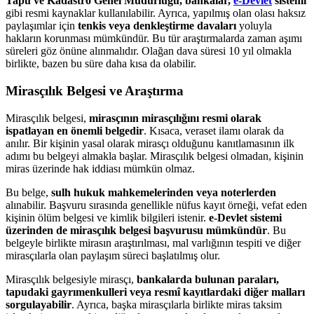
Tapu ve Kadastro Genel Müdürlüğü, bankalar,
e-Devlet
sistemi
gibi resmi kaynaklar kullanılabilir. Ayrıca, yapılmış olan olası haksız
paylaşımlar için
tenkis veya denkleştirme davaları
yoluyla
hakların korunması mümkündür. Bu tür araştırmalarda zaman aşımı
süreleri göz önüne alınmalıdır. Olağan dava süresi 10 yıl olmakla
birlikte, bazen bu süre daha kısa da olabilir.
Mirasçılık Belgesi ve Araştırma
Mirasçılık belgesi,
mirasçının mirasçılığını resmi olarak
ispatlayan en önemli belgedir
. Kısaca, veraset ilamı olarak da
anılır. Bir kişinin yasal olarak mirasçı olduğunu kanıtlamasının ilk
adımı bu belgeyi almakla başlar. Mirasçılık belgesi olmadan, kişinin
miras üzerinde hak iddiası mümkün olmaz.
Bu belge,
sulh hukuk mahkemelerinden veya noterlerden
alınabilir. Başvuru sırasında genellikle nüfus kayıt örneği, vefat eden
kişinin ölüm belgesi ve kimlik bilgileri istenir.
e-Devlet sistemi
üzerinden de mirasçılık belgesi başvurusu mümkündür
. Bu
belgeyle birlikte mirasın araştırılması, mal varlığının tespiti ve diğer
mirasçılarla olan paylaşım süreci başlatılmış olur.
Mirasçılık belgesiyle mirasçı,
bankalarda bulunan paraları,
tapudaki gayrımenkulleri veya resmî kayıtlardaki diğer malları
sorgulayabilir
. Ayrıca, başka mirasçılarla birlikte miras taksim