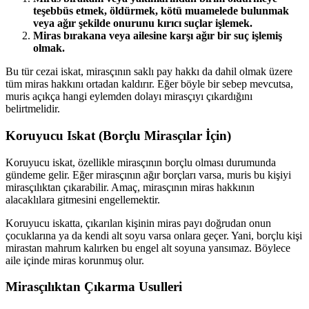
teşebbüs etmek, öldürmek, kötü muamelede bulunmak
veya ağır şekilde onurunu kırıcı suçlar işlemek.
Miras bırakana veya ailesine karşı ağır bir suç işlemiş
olmak.
Bu tür cezai iskat, mirasçının saklı pay hakkı da dahil olmak üzere
tüm miras hakkını ortadan kaldırır. Eğer böyle bir sebep mevcutsa,
muris açıkça hangi eylemden dolayı mirasçıyı çıkardığını
belirtmelidir.
Koruyucu Iskat (Borçlu Mirasçılar İçin)
Koruyucu iskat, özellikle mirasçının borçlu olması durumunda
gündeme gelir. Eğer mirasçının ağır borçları varsa, muris bu kişiyi
mirasçılıktan çıkarabilir. Amaç, mirasçının miras hakkının
alacaklılara gitmesini engellemektir.
Koruyucu iskatta, çıkarılan kişinin miras payı doğrudan onun
çocuklarına ya da kendi alt soyu varsa onlara geçer. Yani, borçlu kişi
mirastan mahrum kalırken bu engel alt soyuna yansımaz. Böylece
aile içinde miras korunmuş olur.
Mirasçılıktan Çıkarma Usulleri