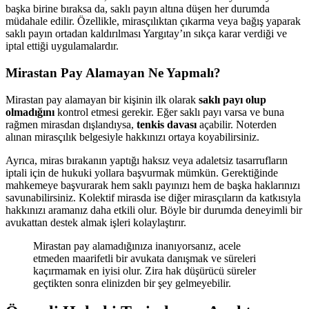
başka birine bıraksa da, saklı payın altına düşen her durumda
müdahale edilir. Özellikle, mirasçılıktan çıkarma veya bağış yaparak
saklı payın ortadan kaldırılması Yargıtay’ın sıkça karar verdiği ve
iptal ettiği uygulamalardır.
Mirastan Pay Alamayan Ne Yapmalı?
Mirastan pay alamayan bir kişinin ilk olarak
saklı payı olup
olmadığını
kontrol etmesi gerekir. Eğer saklı payı varsa ve buna
rağmen mirasdan dışlandıysa,
tenkis davası
açabilir. Noterden
alınan mirasçılık belgesiyle hakkınızı ortaya koyabilirsiniz.
Ayrıca, miras bırakanın yaptığı haksız veya adaletsiz tasarrufların
iptali için de hukuki yollara başvurmak mümkün. Gerektiğinde
mahkemeye başvurarak hem saklı payınızı hem de başka haklarınızı
savunabilirsiniz. Kolektif mirasda ise diğer mirasçıların da katkısıyla
hakkınızı aramanız daha etkili olur. Böyle bir durumda deneyimli bir
avukattan destek almak işleri kolaylaştırır.
Mirastan pay alamadığınıza inanıyorsanız, acele
etmeden maarifetli bir avukata danışmak ve süreleri
kaçırmamak en iyisi olur. Zira hak düşürücü süreler
geçtikten sonra elinizden bir şey gelmeyebilir.