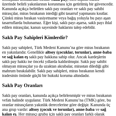
üzerinde belirli yakınlarının korunması için getirilmiş bir güvencedir.
Kanunda açıkça belirtilen saklı pay oranları ve saklı pay sahibi
mirasçılar, miras bırakanın istediği gibi tasarruf yapmasını kısıtlar.
Çünkü miras bırakan vasiyetname veya bağış yoluyla bu payı aşan
tasarruflarda bulunamaz. Eğer kişi, saklı payı aşarsa, saklı payı ihlal
edilen mirasçılar, kanun sayesinde haklarını talep edebilir.
Saklı Pay Sahipleri Kimlerdir?
Saklı pay sahipleri, Türk Medeni Kanunu’na göre miras bırakanın
en yakınlarıdır. Genellikle
altsoy (çocuklar, torunlar), anne-baba
ve sağ kalan eş
saklı pay hakkına sahip olur. Ancak kardeşlerin
saklı pay hakkı ise önceki yıllarda kaldırılmıştır. Saklı pay sahibi
olmayan mirasçılar ya da uzaktan akrabalar, mirastan dilediği gibi
mahrum bırakılabilir. Saklı pay sahipleri, miras bırakanın kendi
iradesinin önünde güçlü bir hukuki koruma altındadır.
Saklı Pay Oranları
Saklı pay oranları, kanunda açıkça belirlenmiştir ve miras bırakanın
vefatı halinde uygulanır. Türk Medeni Kanunu’na (TMK) göre, bu
oranlar mirasçıların yakınlık derecelerine göre değişir. Kanunda üç
ana grup vardır:
altsoy (çocuk ve torunlar), anne-baba
ve
sağ
kalan eş
. Her mirasçı grubu için saklı pay oranları farklı olarak