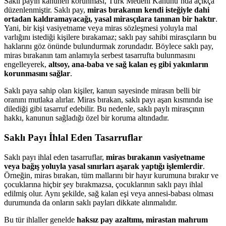
Saklı payın kanunen korunması, Türk Medeni Kanunu’nda açıkça
düzenlenmiştir. Saklı pay,
miras bırakanın kendi isteğiyle dahi
ortadan kaldıramayacağı, yasal mirasçılara tanınan bir haktır
.
Yani, bir kişi vasiyetname veya miras sözleşmesi yoluyla mal
varlığını istediği kişilere bırakamaz; saklı pay sahibi mirasçıların bu
haklarını göz önünde bulundurmak zorundadır. Böylece saklı pay,
miras bırakanın tam anlamıyla serbest tasarrufta bulunmasını
engelleyerek,
altsoy, ana-baba ve sağ kalan eş gibi yakınların
korunmasını sağlar
.
Saklı paya sahip olan kişiler, kanun sayesinde mirasın belli bir
oranını mutlaka alırlar. Miras bırakan, saklı payı aşan kısmında ise
dilediği gibi tasarruf edebilir. Bu nedenle, saklı paylı mirasçının
hakkı, kanunun sağladığı özel bir koruma altındadır.
Saklı Payı İhlal Eden Tasarruflar
Saklı payı ihlal eden tasarruflar,
miras bırakanın vasiyetname
veya bağış yoluyla yasal sınırları aşarak yaptığı işlemlerdir
.
Örneğin, miras bırakan, tüm mallarını bir hayır kurumuna bırakır ve
çocuklarına hiçbir şey bırakmazsa, çocuklarının saklı payı ihlal
edilmiş olur. Aynı şekilde, sağ kalan eşi veya annesi-babası olması
durumunda da onların saklı payları dikkate alınmalıdır.
Bu tür ihlaller genelde
haksız pay azaltımı, mirastan mahrum