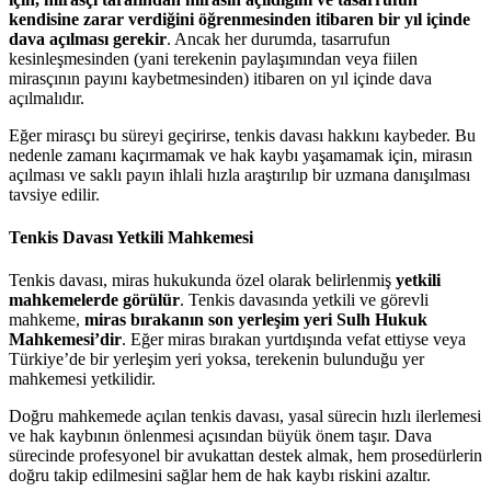
kendisine zarar verdiğini öğrenmesinden itibaren bir yıl içinde
dava açılması gerekir
. Ancak her durumda, tasarrufun
kesinleşmesinden (yani terekenin paylaşımından veya fiilen
mirasçının payını kaybetmesinden) itibaren on yıl içinde dava
açılmalıdır.
Eğer mirasçı bu süreyi geçirirse, tenkis davası hakkını kaybeder. Bu
nedenle zamanı kaçırmamak ve hak kaybı yaşamamak için, mirasın
açılması ve saklı payın ihlali hızla araştırılıp bir uzmana danışılması
tavsiye edilir.
Tenkis Davası Yetkili Mahkemesi
Tenkis davası, miras hukukunda özel olarak belirlenmiş
yetkili
mahkemelerde görülür
. Tenkis davasında yetkili ve görevli
mahkeme,
miras bırakanın son yerleşim yeri Sulh Hukuk
Mahkemesi’dir
. Eğer miras bırakan yurtdışında vefat ettiyse veya
Türkiye’de bir yerleşim yeri yoksa, terekenin bulunduğu yer
mahkemesi yetkilidir.
Doğru mahkemede açılan tenkis davası, yasal sürecin hızlı ilerlemesi
ve hak kaybının önlenmesi açısından büyük önem taşır. Dava
sürecinde profesyonel bir avukattan destek almak, hem prosedürlerin
doğru takip edilmesini sağlar hem de hak kaybı riskini azaltır.