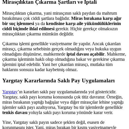
Mirasçılıktan Çıkarma Şartları ve İptali
Mirasçılıktan çıkarma, yani mirasçının saklı paydan da mahrum
bırakılması çok ciddi şartlara bağlıdır.
Miras bırakana karşı ağır
bir suç işlenmesi
ya da
kendisine karşı aile yükümlülüklerinin
ciddi biçimde ihlal edilmesi
gerekir. Hiçbir gerekçe olmaksızın
mirasçılıktan çıkarma mümkün değildir.
Çıkarma işlemi genellikle vasiyetname ile yapılır. Ancak çıkarılan
mirasçı, çıkarma sebebinin gerçek olmadığını veya hukuka uygun
olmadığını düşünürse, mahkemede
iptal davası açabilir
. Mahkeme,
çıkarma işleminin haklı olup olmadığına bakar ve gerekirse çıkarma
işlemini iptal edebilir. Yani her çıkarılan mirasçı, mutlaka tüm
haklarını sonsuza kadar kaybetmiş olmaz.
Yargıtay Kararlarında Saklı Pay Uygulamaları
Yargıtay
’ın kararları saklı pay uygulamalarında yol göstericidir.
Yargıtay, saklı payı koruma konusunda çok titiz davranır. Örneğin,
miras bırakanın yaptığı bağışlar veya diğer mirasçılar lehine yaptığı
işlemler saklı payı azaltıyorsa, Yargıtay bu tür işlemlerde genellikle
tenkis davası
yoluyla saklı payı koruma yönünde karar verir.
Yine, Yargıtay saklı payın sadece şeklen değil, esasen de
korunmasını ister. Yani, miras bırakan bir kısmı vasiyetnameyle