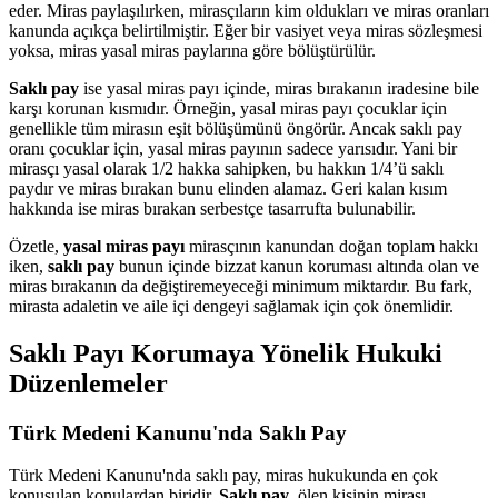
eder. Miras paylaşılırken, mirasçıların kim oldukları ve miras oranları
kanunda açıkça belirtilmiştir. Eğer bir vasiyet veya miras sözleşmesi
yoksa, miras yasal miras paylarına göre bölüştürülür.
Saklı pay
ise yasal miras payı içinde, miras bırakanın iradesine bile
karşı korunan kısmıdır. Örneğin, yasal miras payı çocuklar için
genellikle tüm mirasın eşit bölüşümünü öngörür. Ancak saklı pay
oranı çocuklar için, yasal miras payının sadece yarısıdır. Yani bir
mirasçı yasal olarak 1/2 hakka sahipken, bu hakkın 1/4’ü saklı
paydır ve miras bırakan bunu elinden alamaz. Geri kalan kısım
hakkında ise miras bırakan serbestçe tasarrufta bulunabilir.
Özetle,
yasal miras payı
mirasçının kanundan doğan toplam hakkı
iken,
saklı pay
bunun içinde bizzat kanun koruması altında olan ve
miras bırakanın da değiştiremeyeceği minimum miktardır. Bu fark,
mirasta adaletin ve aile içi dengeyi sağlamak için çok önemlidir.
Saklı Payı Korumaya Yönelik Hukuki
Düzenlemeler
Türk Medeni Kanunu'nda Saklı Pay
Türk Medeni Kanunu'nda saklı pay, miras hukukunda en çok
konuşulan konulardan biridir.
Saklı pay
, ölen kişinin mirası