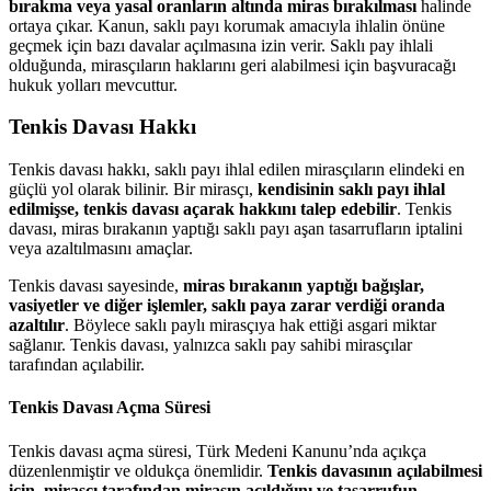
bırakma veya yasal oranların altında miras bırakılması
halinde
ortaya çıkar. Kanun, saklı payı korumak amacıyla ihlalin önüne
geçmek için bazı davalar açılmasına izin verir. Saklı pay ihlali
olduğunda, mirasçıların haklarını geri alabilmesi için başvuracağı
hukuk yolları mevcuttur.
Tenkis Davası Hakkı
Tenkis davası hakkı, saklı payı ihlal edilen mirasçıların elindeki en
güçlü yol olarak bilinir. Bir mirasçı,
kendisinin saklı payı ihlal
edilmişse, tenkis davası açarak hakkını talep edebilir
. Tenkis
davası, miras bırakanın yaptığı saklı payı aşan tasarrufların iptalini
veya azaltılmasını amaçlar.
Tenkis davası sayesinde,
miras bırakanın yaptığı bağışlar,
vasiyetler ve diğer işlemler, saklı paya zarar verdiği oranda
azaltılır
. Böylece saklı paylı mirasçıya hak ettiği asgari miktar
sağlanır. Tenkis davası, yalnızca saklı pay sahibi mirasçılar
tarafından açılabilir.
Tenkis Davası Açma Süresi
Tenkis davası açma süresi, Türk Medeni Kanunu’nda açıkça
düzenlenmiştir ve oldukça önemlidir.
Tenkis davasının açılabilmesi
için, mirasçı tarafından mirasın açıldığını ve tasarrufun