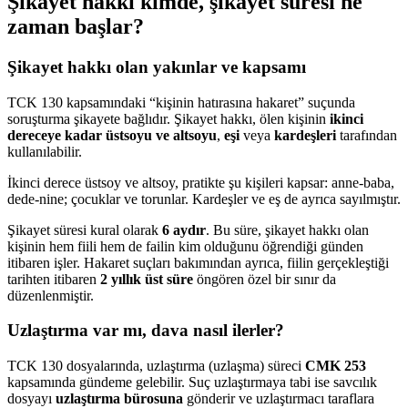
Şikayet hakkı kimde, şikayet süresi ne
zaman başlar?
Şikayet hakkı olan yakınlar ve kapsamı
TCK 130 kapsamındaki “kişinin hatırasına hakaret” suçunda
soruşturma şikayete bağlıdır. Şikayet hakkı, ölen kişinin
ikinci
dereceye kadar üstsoyu ve altsoyu
,
eşi
veya
kardeşleri
tarafından
kullanılabilir.
İkinci derece üstsoy ve altsoy, pratikte şu kişileri kapsar: anne-baba,
dede-nine; çocuklar ve torunlar. Kardeşler ve eş de ayrıca sayılmıştır.
Şikayet süresi kural olarak
6 aydır
. Bu süre, şikayet hakkı olan
kişinin hem fiili hem de failin kim olduğunu öğrendiği günden
itibaren işler. Hakaret suçları bakımından ayrıca, fiilin gerçekleştiği
tarihten itibaren
2 yıllık üst süre
öngören özel bir sınır da
düzenlenmiştir.
Uzlaştırma var mı, dava nasıl ilerler?
TCK 130 dosyalarında, uzlaştırma (uzlaşma) süreci
CMK 253
kapsamında gündeme gelebilir. Suç uzlaştırmaya tabi ise savcılık
dosyayı
uzlaştırma bürosuna
gönderir ve uzlaştırmacı taraflara