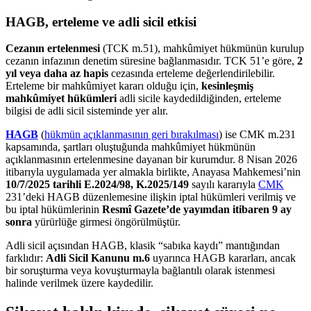
HAGB, erteleme ve adli sicil etkisi
Cezanın ertelenmesi
(TCK m.51), mahkûmiyet hükmünün kurulup
cezanın infazının denetim süresine bağlanmasıdır. TCK 51’e göre,
2
yıl veya daha az hapis
cezasında erteleme değerlendirilebilir.
Erteleme bir mahkûmiyet kararı olduğu için,
kesinleşmiş
mahkûmiyet hükümleri
adli sicile kaydedildiğinden, erteleme
bilgisi de adli sicil sisteminde yer alır.
HAGB
(
hükmün açıklanmasının geri bırakılması
) ise CMK m.231
kapsamında, şartları oluştuğunda mahkûmiyet hükmünün
açıklanmasının ertelenmesine dayanan bir kurumdur. 8 Nisan 2026
itibarıyla uygulamada yer almakla birlikte, Anayasa Mahkemesi’nin
10/7/2025 tarihli E.2024/98, K.2025/149
sayılı kararıyla
CMK
231’deki HAGB düzenlemesine ilişkin iptal hükümleri verilmiş ve
bu iptal hükümlerinin
Resmî Gazete’de yayımdan itibaren 9 ay
sonra
yürürlüğe girmesi öngörülmüştür.
Adli sicil açısından HAGB, klasik “sabıka kaydı” mantığından
farklıdır:
Adli Sicil Kanunu m.6
uyarınca HAGB kararları, ancak
bir soruşturma veya kovuşturmayla bağlantılı olarak istenmesi
halinde verilmek üzere kaydedilir.