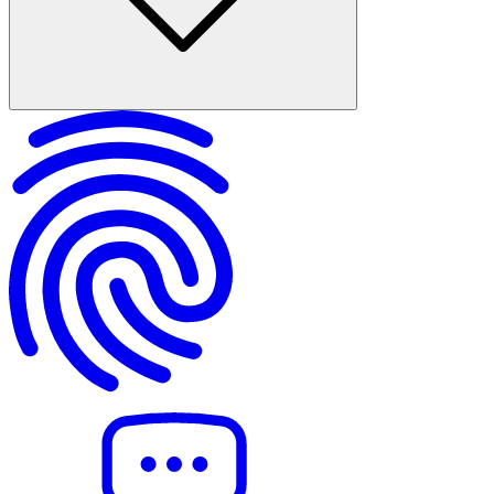
TCK 130 hangi fiilleri suç sayar, madde metni ne diyor?
Suçun oluşma şartları: mağdur, fail, fiil ve kast unsurları
Kişinin hatırasına hakaret suçunun cezası ve yaptırım seçenekleri
Şikayet hakkı kimde, şikayet süresi ne zaman başlar?
Hukuka uygunluk nedenleri ve ifade özgürlüğü sınırı
Uygulamada örnekler, deliller ve Yargıtay yaklaşımı