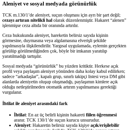
Aleniyet ve sosyal medyada görünürlük
TCK m.130/1’de aleniyet, suçun oluşması için ayrı bir şart değil;
cezayı artıran nitelikli hal
olarak düzenlenmiştir. Hakaret “alenen”
işlenmişse ceza altıda bir oranında artırılır.
Ceza hukukunda aleniyet, hareketin belirsiz sayıda kişinin
görmesine, duymasına veya algılamasına elverişli şekilde
yapılmasıyla ilişkilendirilir. Yargısal uygulamada, eylemin gerçekten
görülüp görülmediğinden çok, böyle bir imkanın yaratılıp
yaratılmadığı tartışılır.
Sosyal medyada “görünürlük” bu yüzden kritiktir. Herkese açık
profil veya paylaşım aleniyet yönünden daha kolay kabul edilirken;
sadece “arkadaşlar”, kapalı grup, sınırlı takipçi listesi veya DM gibi
alanlarda aleniyetin oluşup oluşmadığı, paylaşımın kimlere açık
olduğu netleştirilmeden otomatik artırım yapılmaması gerektiği
vurgulanır.
İhtilat ile aleniyet arasındaki fark
İhtilat
: En az üç belirli kişinin hakareti
fiilen öğrenmesi
aranır. TCK 130/1’de suçun kurucu unsurudur.
Aleniyet
: Hakaretin belirsiz sayıda kişiye
açık/erişilebilir