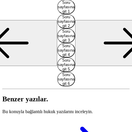
Soru
sayfasına
git 1
Soru
sayfasına
git 2
Soru
sayfasına
git 3
Soru
sayfasına
git 4
Soru
sayfasına
git 5
Soru
sayfasına
git 6
Benzer yazılar.
Bu konuyla bağlantılı hukuk yazılarını inceleyin.