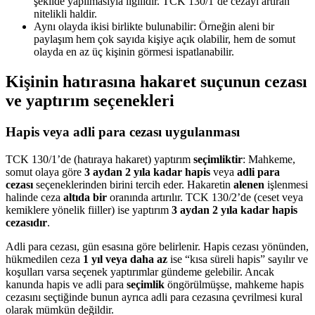
şekilde yapılmasıyla ilgilidir. TCK 130/1’de cezayı artıran
nitelikli haldir.
Aynı olayda ikisi birlikte bulunabilir: Örneğin aleni bir
paylaşım hem çok sayıda kişiye açık olabilir, hem de somut
olayda en az üç kişinin görmesi ispatlanabilir.
Kişinin hatırasına hakaret suçunun cezası
ve yaptırım seçenekleri
Hapis veya adli para cezası uygulanması
TCK 130/1’de (hatıraya hakaret) yaptırım
seçimliktir
: Mahkeme,
somut olaya göre
3 aydan 2 yıla kadar hapis
veya
adli para
cezası
seçeneklerinden birini tercih eder. Hakaretin
alenen
işlenmesi
halinde ceza
altıda bir
oranında artırılır. TCK 130/2’de (ceset veya
kemiklere yönelik fiiller) ise yaptırım
3 aydan 2 yıla kadar hapis
cezasıdır
.
Adli para cezası, gün esasına göre belirlenir. Hapis cezası yönünden,
hükmedilen ceza
1 yıl veya daha az
ise “kısa süreli hapis” sayılır ve
koşulları varsa seçenek yaptırımlar gündeme gelebilir. Ancak
kanunda hapis ve adli para
seçimlik
öngörülmüşse, mahkeme hapis
cezasını seçtiğinde bunun ayrıca adli para cezasına çevrilmesi kural
olarak mümkün değildir.