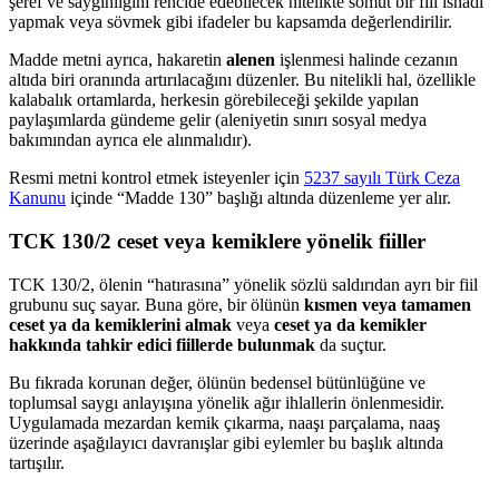
şeref ve saygınlığını rencide edebilecek nitelikte somut bir fiil isnadı
yapmak veya sövmek gibi ifadeler bu kapsamda değerlendirilir.
Madde metni ayrıca, hakaretin
alenen
işlenmesi halinde cezanın
altıda biri oranında artırılacağını düzenler. Bu nitelikli hal, özellikle
kalabalık ortamlarda, herkesin görebileceği şekilde yapılan
paylaşımlarda gündeme gelir (aleniyetin sınırı sosyal medya
bakımından ayrıca ele alınmalıdır).
Resmi metni kontrol etmek isteyenler için
5237 sayılı Türk Ceza
Kanunu
içinde “Madde 130” başlığı altında düzenleme yer alır.
TCK 130/2 ceset veya kemiklere yönelik fiiller
TCK 130/2, ölenin “hatırasına” yönelik sözlü saldırıdan ayrı bir fiil
grubunu suç sayar. Buna göre, bir ölünün
kısmen veya tamamen
ceset ya da kemiklerini almak
veya
ceset ya da kemikler
hakkında tahkir edici fiillerde bulunmak
da suçtur.
Bu fıkrada korunan değer, ölünün bedensel bütünlüğüne ve
toplumsal saygı anlayışına yönelik ağır ihlallerin önlenmesidir.
Uygulamada mezardan kemik çıkarma, naaşı parçalama, naaş
üzerinde aşağılayıcı davranışlar gibi eylemler bu başlık altında
tartışılır.