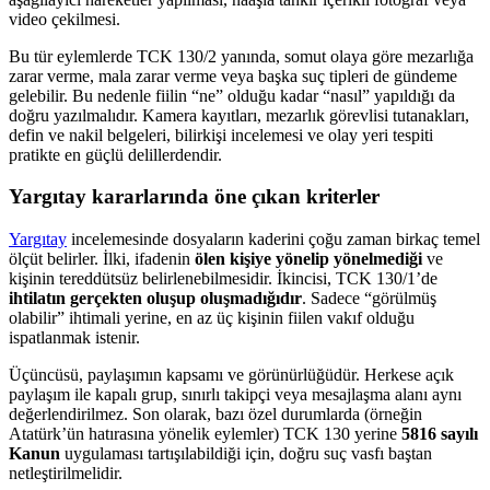
video çekilmesi.
Bu tür eylemlerde TCK 130/2 yanında, somut olaya göre mezarlığa
zarar verme, mala zarar verme veya başka suç tipleri de gündeme
gelebilir. Bu nedenle fiilin “ne” olduğu kadar “nasıl” yapıldığı da
doğru yazılmalıdır. Kamera kayıtları, mezarlık görevlisi tutanakları,
defin ve nakil belgeleri, bilirkişi incelemesi ve olay yeri tespiti
pratikte en güçlü delillerdendir.
Yargıtay kararlarında öne çıkan kriterler
Yargıtay
incelemesinde dosyaların kaderini çoğu zaman birkaç temel
ölçüt belirler. İlki, ifadenin
ölen kişiye yönelip yönelmediği
ve
kişinin tereddütsüz belirlenebilmesidir. İkincisi, TCK 130/1’de
ihtilatın gerçekten oluşup oluşmadığıdır
. Sadece “görülmüş
olabilir” ihtimali yerine, en az üç kişinin fiilen vakıf olduğu
ispatlanmak istenir.
Üçüncüsü, paylaşımın kapsamı ve görünürlüğüdür. Herkese açık
paylaşım ile kapalı grup, sınırlı takipçi veya mesajlaşma alanı aynı
değerlendirilmez. Son olarak, bazı özel durumlarda (örneğin
Atatürk’ün hatırasına yönelik eylemler) TCK 130 yerine
5816 sayılı
Kanun
uygulaması tartışılabildiği için, doğru suç vasfı baştan
netleştirilmelidir.