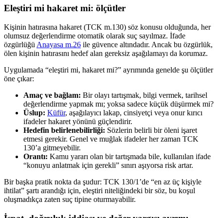
Eleştiri mi hakaret mi: ölçütler
Kişinin hatırasına hakaret (TCK m.130) söz konusu olduğunda, her
olumsuz değerlendirme otomatik olarak suç sayılmaz. İfade
özgürlüğü
Anayasa m.26
ile güvence altındadır. Ancak bu özgürlük,
ölen kişinin hatırasını hedef alan gereksiz aşağılamayı da korumaz.
Uygulamada “eleştiri mi, hakaret mi?” ayrımında genelde şu ölçütler
öne çıkar:
Amaç ve bağlam:
Bir olayı tartışmak, bilgi vermek, tarihsel
değerlendirme yapmak mı; yoksa sadece küçük düşürmek mi?
Üslup:
Küfür
, aşağılayıcı lakap, cinsiyetçi veya onur kırıcı
ifadeler hakaret yönünü güçlendirir.
Hedefin belirlenebilirliği:
Sözlerin belirli bir öleni işaret
etmesi gerekir. Genel ve muğlak ifadeler her zaman TCK
130’a gitmeyebilir.
Orantı:
Kamu yararı olan bir tartışmada bile, kullanılan ifade
“konuyu anlatmak için gerekli” sınırı aşıyorsa risk artar.
Bir başka pratik nokta da şudur: TCK 130/1’de “en az üç kişiyle
ihtilat” şartı arandığı için, eleştiri niteliğindeki bir söz, bu koşul
oluşmadıkça zaten suç tipine oturmayabilir.