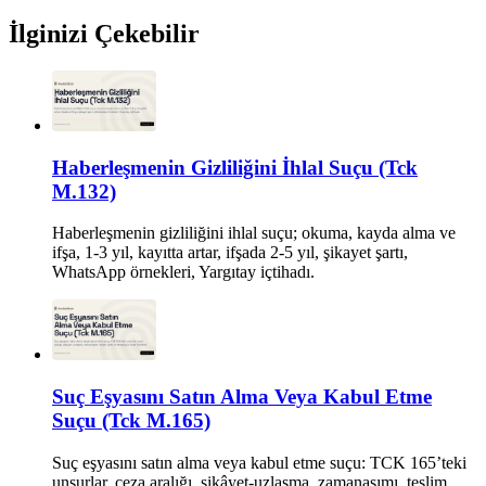
İlginizi Çekebilir
Haberleşmenin Gizliliğini İhlal Suçu (Tck
M.132)
Haberleşmenin gizliliğini ihlal suçu; okuma, kayda alma ve
ifşa, 1-3 yıl, kayıtta artar, ifşada 2-5 yıl, şikayet şartı,
WhatsApp örnekleri, Yargıtay içtihadı.
Suç Eşyasını Satın Alma Veya Kabul Etme
Suçu (Tck M.165)
Suç eşyasını satın alma veya kabul etme suçu: TCK 165’teki
unsurlar, ceza aralığı, şikâyet-uzlaşma, zamanaşımı, teslim