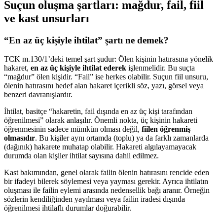
Suçun oluşma şartları: mağdur, fail, fiil
ve kast unsurları
“En az üç kişiyle ihtilat” şartı ne demek?
TCK m.130/1’deki temel şart şudur: Ölen kişinin hatırasına yönelik
hakaret,
en az üç kişiyle ihtilat ederek
işlenmelidir. Bu suçta
“mağdur” ölen kişidir. “Fail” ise herkes olabilir. Suçun fiil unsuru,
ölenin hatırasını hedef alan hakaret içerikli söz, yazı, görsel veya
benzeri davranışlardır.
İhtilat, basitçe “hakaretin, fail dışında en az üç kişi tarafından
öğrenilmesi” olarak anlaşılır. Önemli nokta, üç kişinin hakareti
öğrenmesinin sadece mümkün olması değil,
fiilen öğrenmiş
olmasıdır
. Bu kişiler aynı ortamda (toplu) ya da farklı zamanlarda
(dağınık) hakarete muhatap olabilir. Hakareti algılayamayacak
durumda olan kişiler ihtilat sayısına dahil edilmez.
Kast bakımından, genel olarak failin ölenin hatırasını rencide eden
bir ifadeyi bilerek söylemesi veya yayması gerekir. Ayrıca ihtilatın
oluşması ile failin eylemi arasında nedensellik bağı aranır. Örneğin
sözlerin kendiliğinden yayılması veya failin iradesi dışında
öğrenilmesi ihtilaflı durumlar doğurabilir.