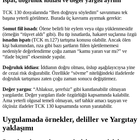
İspat, doğruluk iddiası ve değer yargısı ayrımı
TCK 130 dosyalarında “Ben doğruyu söyledim” savunması tek
başına yeterli görülmez. Burada üç kavramı ayırmak gerekir:
Somut fiil isnadı
: Ölene belirli bir eylem veya olgu yüklenmesidir
(örneğin “rüşvet aldı” gibi). Bu tip isnatlarda, hakaret suçlarına özgü
isnadın ispatı
(TCK m.127) tartışma konusu olabilir. Ancak ölen
kişi bakımından, rıza gibi bazı şartların fiilen işletilememesi
nedeniyle değerlendirme çoğu zaman “kamu yararı var mı?” ve
“ifade biçimi” ekseninde yapılır.
Doğruluk iddiası
: İddianın doğru olması, üslup aşağılayıcıysa yine
de cezai risk doğurabilir. Özellikle “sövme” niteliğindeki ifadelerde
doğruluk tartışması zaten çoğu zaman sonucu değiştirmez.
Değer yargısı
: “Ahlaksız, şerefsiz” gibi kanıtlanabilir olmayan
yargılardır. Değer yargıları ifade özgürlüğü kapsamında kalabilir.
Ama yeterli olgusal temeli olmayan, sırf tahkir amacı taşıyan ve
ölçüsüz ifadeler TCK 130 kapsamında sorun yaratabilir.
Uygulamada örnekler, deliller ve Yargıtay
yaklaşımı