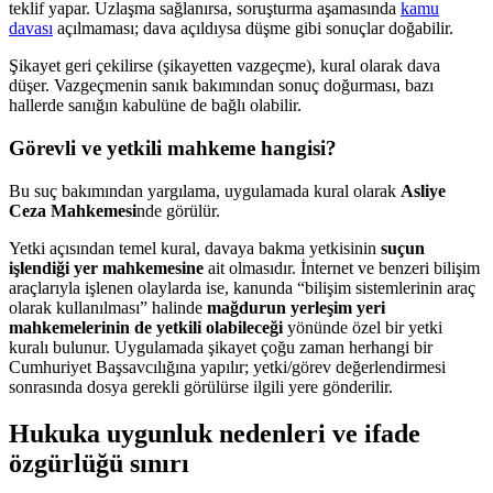
teklif yapar. Uzlaşma sağlanırsa, soruşturma aşamasında
kamu
davası
açılmaması; dava açıldıysa düşme gibi sonuçlar doğabilir.
Şikayet geri çekilirse (şikayetten vazgeçme), kural olarak dava
düşer. Vazgeçmenin sanık bakımından sonuç doğurması, bazı
hallerde sanığın kabulüne de bağlı olabilir.
Görevli ve yetkili mahkeme hangisi?
Bu suç bakımından yargılama, uygulamada kural olarak
Asliye
Ceza Mahkemesi
nde görülür.
Yetki açısından temel kural, davaya bakma yetkisinin
suçun
işlendiği yer mahkemesine
ait olmasıdır. İnternet ve benzeri bilişim
araçlarıyla işlenen olaylarda ise, kanunda “bilişim sistemlerinin araç
olarak kullanılması” halinde
mağdurun yerleşim yeri
mahkemelerinin de yetkili olabileceği
yönünde özel bir yetki
kuralı bulunur. Uygulamada şikayet çoğu zaman herhangi bir
Cumhuriyet Başsavcılığına yapılır; yetki/görev değerlendirmesi
sonrasında dosya gerekli görülürse ilgili yere gönderilir.
Hukuka uygunluk nedenleri ve ifade
özgürlüğü sınırı