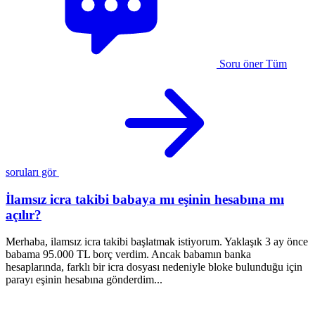
Soru öner
Tüm
soruları gör
İlamsız icra takibi babaya mı eşinin hesabına mı
açılır?
Merhaba, ilamsız icra takibi başlatmak istiyorum. Yaklaşık 3 ay önce
M
babama 95.000 TL borç verdim. Ancak babamın banka
a
hesaplarında, farklı bir icra dosyası nedeniyle bloke bulunduğu için
a
parayı eşinin hesabına gönderdim...
s