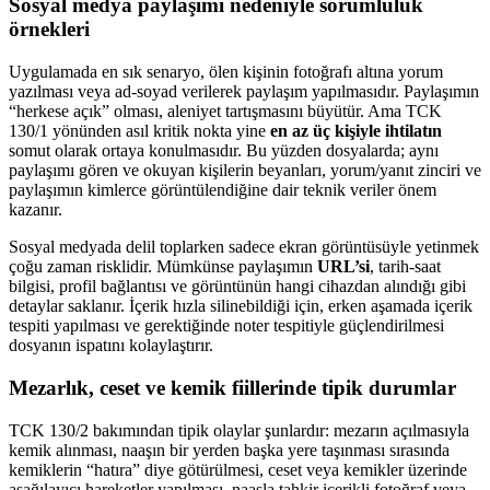
Sosyal medya paylaşımı nedeniyle sorumluluk
örnekleri
Uygulamada en sık senaryo, ölen kişinin fotoğrafı altına yorum
yazılması veya ad-soyad verilerek paylaşım yapılmasıdır. Paylaşımın
“herkese açık” olması, aleniyet tartışmasını büyütür. Ama TCK
130/1 yönünden asıl kritik nokta yine
en az üç kişiyle ihtilatın
somut olarak ortaya konulmasıdır. Bu yüzden dosyalarda; aynı
paylaşımı gören ve okuyan kişilerin beyanları, yorum/yanıt zinciri ve
paylaşımın kimlerce görüntülendiğine dair teknik veriler önem
kazanır.
Sosyal medyada delil toplarken sadece ekran görüntüsüyle yetinmek
çoğu zaman risklidir. Mümkünse paylaşımın
URL’si
, tarih-saat
bilgisi, profil bağlantısı ve görüntünün hangi cihazdan alındığı gibi
detaylar saklanır. İçerik hızla silinebildiği için, erken aşamada içerik
tespiti yapılması ve gerektiğinde noter tespitiyle güçlendirilmesi
dosyanın ispatını kolaylaştırır.
Mezarlık, ceset ve kemik fiillerinde tipik durumlar
TCK 130/2 bakımından tipik olaylar şunlardır: mezarın açılmasıyla
kemik alınması, naaşın bir yerden başka yere taşınması sırasında
kemiklerin “hatıra” diye götürülmesi, ceset veya kemikler üzerinde
aşağılayıcı hareketler yapılması, naaşla tahkir içerikli fotoğraf veya