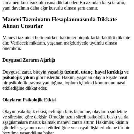
tamamen kusursuz olmasına dikkat eder. En azından karşı tarafın,
yani davalının daha ağır kusurlu olması şartı aranır.
Manevi Tazminatın Hesaplanmasında Dikkate
Alınan Unsurlar
Manevi tazminat belirlenirken hakimler birçok farklı faktörü dikkate
alır. Verilecek miktarın, yaşanan mağduriyetle uyumlu olması
önemlidir.
Duygusal Zararın Ağırlığı
Duygusal zarar, bireyin yaşadığı
üzüntü, utanç, hayal kırıklığı ve
psikolojik yıkım
gibi hislerdir. Hakim, yaşanan olayın kişide nasıl
bir psikolojik travma yarattığına, toplum içindeki konumunu nasıl
etkilediğine dikkat eder.
Olayların Psikolojik Etkisi
Olayın psikolojik etkisi, evliliğin bitiş biçimine, olayların şiddetine
ve süresine göre değişir. Örneğin uzun süreli psikolojik baskı ya da
aşağılamalara maruz kalmak manevi zararı artırır. Hakimler, kişinin
gündelik yaşamını nasıl etkilediğine ve sosyal ilişkilerinde ne tür bir
bozulma yaşandığına bakar.