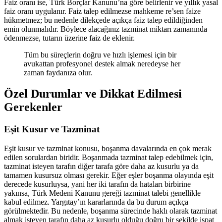
Faiz oranı ise, Türk Borçlar Kanunu’na göre belirlenir ve yıllık yasal
faiz oranı uygulanır. Faiz talep edilmezse mahkeme re’sen faize
hükmetmez; bu nedenle dilekçede açıkça faiz talep edildiğinden
emin olunmalıdır. Böylece alacağınız tazminat miktarı zamanında
ödenmezse, tutarın üzerine faiz de eklenir.
Tüm bu süreçlerin doğru ve hızlı işlemesi için bir
avukattan profesyonel destek almak neredeyse her
zaman faydanıza olur.
Özel Durumlar ve Dikkat Edilmesi
Gerekenler
Eşit Kusur ve Tazminat
Eşit kusur ve tazminat konusu, boşanma davalarında en çok merak
edilen sorulardan biridir. Boşanmada tazminat talep edebilmek için,
tazminat isteyen tarafın diğer tarafa göre daha az kusurlu ya da
tamamen kusursuz olması gerekir. Eğer eşler boşanma olayında eşit
derecede kusurluysa, yani her iki tarafın da hataları birbirine
yakınsa, Türk Medeni Kanunu gereği tazminat talebi genellikle
kabul edilmez. Yargıtay’ın kararlarında da bu durum açıkça
görülmektedir. Bu nedenle, boşanma sürecinde haklı olarak tazminat
almak isteyen tarafın daha az kusurlu olduğu doğru bir şekilde ispat