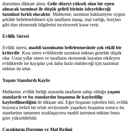
durumları dikkate alınır.
Gelir düzeyi yüksek olan bir eşten
alınacak tazminat ile düşük gelirli birinin ödeyebileceği
tazminat farklı olacaktır
. Mahkeme, tazminat hakkaniyete uygun
şekilde belirlenebilmesi için tarafların maaşı, mal varlığı, borçları
gibi tüm ekonomik bilgilerini inceleyerek karar verir.
Evlilik Süresi
Evlilik süresi,
maddi tazminatın belirlenmesinde çok etkili bir
kriterdir
. Kısa süren evliliklerde tazminat miktarı genelde düşük
olur. Uzun yıllar süren ve tarafların ekonomik hayatını etkileyen
evliliklerde ise kayıplar çok daha fazla olabileceği için tazminat
miktarı da artar.
Yaşam Standardı Kaybı
Mahkeme, evlilik birliği sırasında tarafların sahip olduğu
yaşam
standardı ve bu standardın boşanma ile kaybedilip
kaybedilmediğini
de dikkate alır. Eğer boşanan eşlerden biri, evlilik
boyunca belirli bir refah seviyesinde yaşarken boşanma sonucu bu
standarttan tamamen uzaklaşıyorsa maddi tazminat miktarı buna
göre yükseltilebilir.
Çocukların Durumu ve Mal Rejimi