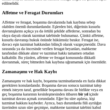
edilmelidir.
Affetme ve Feragat Durumları
Affetme ve feragat, boşanma davalarında hak kaybına sebep
olabilen önemli durumlardandır. Eşlerden biri, diğerinin kusurlu
davranışlarını açıkça ya da örtülü şekilde affederse, sonradan bu
olaya dayalı olarak tazminat talebinde bulunamaz. Çünkü affetme,
kusurlu davranışı hukuk önünde hükümsüz bırakır. Feragat ise,
davacı eşin tazminat hakkından bilinçli olarak vazgeçmesidir. Dava
sırasında ya da öncesinde verilen feragat beyanları, mahkeme
tarafından dikkate alınır ve tazminat hakkı tamamen ortadan
kalkabilir. Bu yüzden, affetme ve feragat konusunda dikkatli
davranmak, süreç bitmeden hak kaybına uğramamak için önemlidir.
Zamanaşımı ve Hak Kaybı
Zamanaşımı ve hak kaybı, boşanma tazminatlarında en fazla dikkat
gerektiren konulardandır. Boşanma davası sonucu tazminat talep
etmek isteyen taraf, genellikle boşanma davası ile birlikte veya en
geç boşanma kararının kesinleşmesinden itibaren
bir yıl
içinde
tazminat davası açmak zorundadır. Eğer bu süre aşılırsa, kişi
tazminat hakkını kaybeder. Ayrıca, bazı durumlarda fiili ayrılığın
üzerinden uzun süre geçmişse, mahkeme tazminat talebini kabul