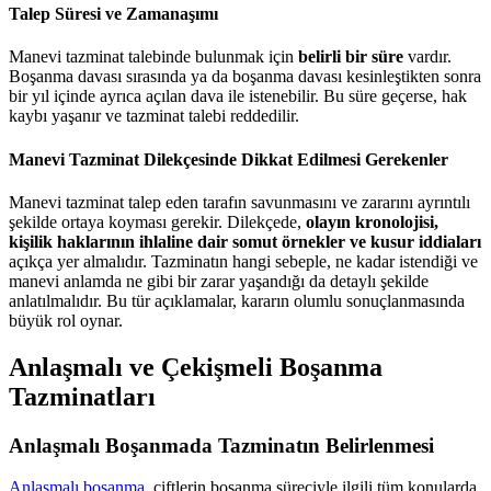
Talep Süresi ve Zamanaşımı
Manevi tazminat talebinde bulunmak için
belirli bir süre
vardır.
Boşanma davası sırasında ya da boşanma davası kesinleştikten sonra
bir yıl içinde ayrıca açılan dava ile istenebilir. Bu süre geçerse, hak
kaybı yaşanır ve tazminat talebi reddedilir.
Manevi Tazminat Dilekçesinde Dikkat Edilmesi Gerekenler
Manevi tazminat talep eden tarafın savunmasını ve zararını ayrıntılı
şekilde ortaya koyması gerekir. Dilekçede,
olayın kronolojisi,
kişilik haklarının ihlaline dair somut örnekler ve kusur iddiaları
açıkça yer almalıdır. Tazminatın hangi sebeple, ne kadar istendiği ve
manevi anlamda ne gibi bir zarar yaşandığı da detaylı şekilde
anlatılmalıdır. Bu tür açıklamalar, kararın olumlu sonuçlanmasında
büyük rol oynar.
Anlaşmalı ve Çekişmeli Boşanma
Tazminatları
Anlaşmalı Boşanmada Tazminatın Belirlenmesi
Anlaşmalı boşanma
, çiftlerin boşanma süreciyle ilgili tüm konularda