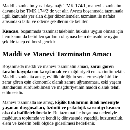
Maddi tazminatın yasal dayanağı TMK 174/1, manevi tazminatın
dayanağı ise TMK 174/2’de yer alır. Ayrıca boşanmada tazminatla
ilgili kanunda yer alan diğer düzenlemeler, tazminat ile nafaka
arasındaki farkı ve ödeme şekillerini de belirler.
Kısacası
, boşanmada tazminat talebinin hukuka uygun olması için
hem kanunda belirtilen şartların oluşması hem de usulüne uygun
şekilde talep edilmesi gerekir.
Maddi ve Manevi Tazminatın Amacı
Boşanmada maddi ve manevi tazminatın amacı,
zarar gören
tarafın kayıplarını karşılamak
ve mağduriyeti en aza indirmektir.
Maddi tazminatta amaç, evlilik birliğinin sona ermesiyle birlikte
zarar gören eşin ekonomik olarak zarara uğramaması, eski yaşam
standardını sürdürebilmesi ve mağduriyetinin maddi olarak telafi
edilmesidir.
Manevi tazminatta ise amaç,
kişilik haklarının ihlali nedeniyle
yaşanan duygusal acı, üzüntü ve psikolojik sarsıntıyı kısmen
olsa da hafifletebilmektir
. Bu tazminat ile boşanma nedeniyle
mağdurun toplumda ve kendi iç dünyasında yaşadığı huzursuzluk,
elem ve kederin belli ölçüde giderilmesi hedeflenir.