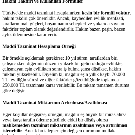
Hakim Takdiri ve Kullanılan Formüller
Türkiye'de maddi tazminat hesaplanırken
kesin bir formül yoktur
,
hakim takdiri çok önemlidir. Ancak, kaybedilen evlilik menfaati,
tarafların mali güçleri, boşanmanın sebepleri ve yukarıda sayılan
faktörler toplam olarak değerlendirilir. Hakim bazen peşin, bazen
aylık ödenmesine karar verir.
Maddi Tazminat Hesaplama Örneği
Bir örnekle açıklamak gerekirse; 10 yıl süren, taraflardan biri
çalışmazken diğerinin düzenli yüksek bir geliri olduğu evlilikte;
çalışmayan eşin evlilikten sonra iş bulma şansı düşükse, hakim
miktarı yükseltebilir. Diyelim ki; mağdur eşin yıllık kaybı 70.000
TL, evliliğin süresi ve diğer faktörler gözetildiğinde toplamda
250.000 TL tazminata karar verilebilir. Bu rakam tamamen duruma
göre değişir.
Maddi Tazminat Miktarının Artırılması/Azaltılması
Eğer koşullar değişirse, örneğin; mağdur eş büyük bir miras alırsa
veya karşı tarafın ödeme gücünde ciddi bir düşüş olursa
mahkemeden tazminat miktarının azaltılması veya artırılması
istenebilir
. Ancak bu talepler için değişen durumun mutlaka