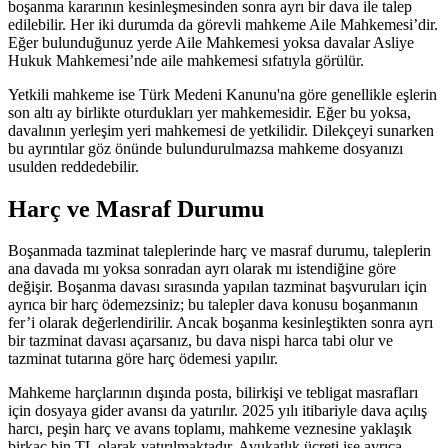
boşanma kararının kesinleşmesinden sonra ayrı bir dava ile talep
edilebilir. Her iki durumda da görevli mahkeme Aile Mahkemesi’dir.
Eğer bulunduğunuz yerde Aile Mahkemesi yoksa davalar Asliye
Hukuk Mahkemesi’nde aile mahkemesi sıfatıyla görülür.
Yetkili mahkeme ise Türk Medeni Kanunu'na göre genellikle eşlerin
son altı ay birlikte oturdukları yer mahkemesidir. Eğer bu yoksa,
davalının yerleşim yeri mahkemesi de yetkilidir. Dilekçeyi sunarken
bu ayrıntılar göz önünde bulundurulmazsa mahkeme dosyanızı
usulden reddedebilir.
Harç ve Masraf Durumu
Boşanmada tazminat taleplerinde harç ve masraf durumu, taleplerin
ana davada mı yoksa sonradan ayrı olarak mı istendiğine göre
değişir. Boşanma davası sırasında yapılan tazminat başvuruları için
ayrıca bir harç ödemezsiniz; bu talepler dava konusu boşanmanın
fer’i olarak değerlendirilir. Ancak boşanma kesinleştikten sonra ayrı
bir tazminat davası açarsanız, bu dava nispi harca tabi olur ve
tazminat tutarına göre harç ödemesi yapılır.
Mahkeme harçlarının dışında posta, bilirkişi ve tebligat masrafları
için dosyaya gider avansı da yatırılır. 2025 yılı itibariyle dava açılış
harcı, peşin harç ve avans toplamı, mahkeme veznesine yaklaşık
birkaç bin TL olarak yatırılmaktadır. Avukatlık ücreti ise ayrıca