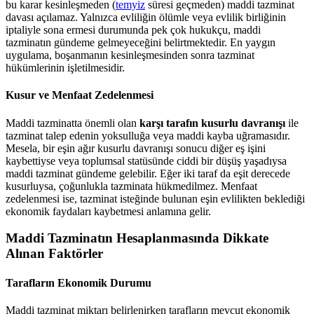
bu karar kesinleşmeden (
temyiz
süresi geçmeden) maddi tazminat
davası açılamaz. Yalnızca evliliğin ölümle veya evlilik birliğinin
iptaliyle sona ermesi durumunda pek çok hukukçu, maddi
tazminatın gündeme gelmeyeceğini belirtmektedir. En yaygın
uygulama, boşanmanın kesinleşmesinden sonra tazminat
hükümlerinin işletilmesidir.
Kusur ve Menfaat Zedelenmesi
Maddi tazminatta önemli olan
karşı tarafın kusurlu davranışı
ile
tazminat talep edenin yoksulluğa veya maddi kayba uğramasıdır.
Mesela, bir eşin ağır kusurlu davranışı sonucu diğer eş işini
kaybettiyse veya toplumsal statüsünde ciddi bir düşüş yaşadıysa
maddi tazminat gündeme gelebilir. Eğer iki taraf da eşit derecede
kusurluysa, çoğunlukla tazminata hükmedilmez. Menfaat
zedelenmesi ise, tazminat isteğinde bulunan eşin evlilikten beklediği
ekonomik faydaları kaybetmesi anlamına gelir.
Maddi Tazminatın Hesaplanmasında Dikkate
Alınan Faktörler
Tarafların Ekonomik Durumu
Maddi tazminat miktarı belirlenirken tarafların mevcut ekonomik