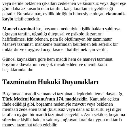
veya ileride beklenen çıkarları zedelenen ve kusursuz veya diğer eşe
göre daha az kusurlu olan tarafın, karşı taraftan isteyebileceği
paradır. Burada amaç, evlilik birliğinin bitmesiyle oluşan
ekonomik
kaybı
telafi etmektir.
Manevi tazminat
ise, boşanma nedeniyle kişilik hakları saldırıya
uğrayan tarafın, uğradığı duygusal ve psikolojik zararın
hafifletilmesi için ödenen, para ile ölçülmeyen bir tazminattır.
Manevi tazminat, mahkeme tarafından belirlenen tek seferlik bir
miktardır ve duygusal acıyı kısmen hafifletmek için verilir.
Güncel kaynaklara göre hem maddi hem de manevi tazminat,
boşanma davalarının en çok merak edilen ve önemli konu
başlıklarındandır.
Tazminatın Hukuki Dayanakları
Boşanmada maddi ve manevi tazminat taleplerinin temel dayanağı,
Türk Medeni Kanunu’nun 174. maddesidir
. Kanunda açıkça
ifade edildiği gibi, boşanma nedeniyle mevcut veya beklenen
menfaati zedelenen taraf (kusursuz veya daha az kusurlu eş) diğer
taraftan uygun bir maddi tazminat isteyebilir. Aynı şekilde, boşanma
sürecinde kişilik hakları saldırıya uğrayan taraf da uygun miktarda
manevi tazminat talep edebilir.