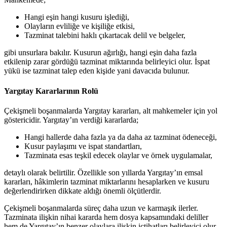
Hangi eşin hangi kusuru işlediği,
Olayların evliliğe ve kişiliğe etkisi,
Tazminat talebini haklı çıkartacak delil ve belgeler,
gibi unsurlara bakılır. Kusurun ağırlığı, hangi eşin daha fazla
etkilenip zarar gördüğü tazminat miktarında belirleyici olur. İspat
yükü ise tazminat talep eden kişide yani davacıda bulunur.
Yargıtay Kararlarının Rolü
Çekişmeli boşanmalarda Yargıtay kararları, alt mahkemeler için yol
göstericidir. Yargıtay’ın verdiği kararlarda;
Hangi hallerde daha fazla ya da daha az tazminat ödeneceği,
Kusur paylaşımı ve ispat standartları,
Tazminata esas teşkil edecek olaylar ve örnek uygulamalar,
detaylı olarak belirtilir. Özellikle son yıllarda Yargıtay’ın emsal
kararları, hâkimlerin tazminat miktarlarını hesaplarken ve kusuru
değerlendirirken dikkate aldığı önemli ölçütlerdir.
Çekişmeli boşanmalarda süreç daha uzun ve karmaşık ilerler.
Tazminata ilişkin nihai kararda hem dosya kapsamındaki deliller
hem de Yargıtay’ın benzer olaylara ilişkin içtihatları belirleyici olur.