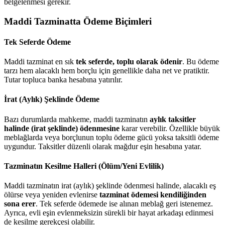
belgelenmesi gerekir.
Maddi Tazminatta Ödeme Biçimleri
Tek Seferde Ödeme
Maddi tazminat en sık
tek seferde, toplu olarak ödenir
. Bu ödeme
tarzı hem alacaklı hem borçlu için genellikle daha net ve pratiktir.
Tutar topluca banka hesabına yatırılır.
İrat (Aylık) Şeklinde Ödeme
Bazı durumlarda mahkeme, maddi tazminatın
aylık taksitler
halinde (irat şeklinde) ödenmesine
karar verebilir. Özellikle büyük
meblağlarda veya borçlunun toplu ödeme gücü yoksa taksitli ödeme
uygundur. Taksitler düzenli olarak mağdur eşin hesabına yatar.
Tazminatın Kesilme Halleri (Ölüm/Yeni Evlilik)
Maddi tazminatın irat (aylık) şeklinde ödenmesi halinde, alacaklı eş
ölürse veya yeniden evlenirse
tazminat ödemesi kendiliğinden
sona erer
. Tek seferde ödemede ise alınan meblağ geri istenemez.
Ayrıca, evli eşin evlenmeksizin sürekli bir hayat arkadaşı edinmesi
de kesilme gerekçesi olabilir.