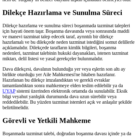
Dilekçe Hazırlama ve Sunulma Süreci
Dilekçe hazırlama ve sunulma süreci boşanmada tazminat talepleri
için hayati önem taşır. Boşanma davasında veya sonrasında maddi
ve manevi tazminat talep edecek taraf, ayrıntılı bir dilekçe
hazırlamalı ve bu dilekçede neden tazminat istediğini somut delillerle
açıklamalıdır. Dilekçede tarafların kimlik bilgileri, boşanma
nedenleri, tazminat talebinin hukuki dayanakları, istenen tazminat
miktarı, delil listesi ve yasal gerekçeler bulunmalıdır.
Dava dilekçesi, davalının bulunduğu yer veya eşlerin son altı ay
birlikte oturduğu yer Aile Mahkemesi'ne hitaben hazırlanır.
Hazırlanan bu dilekçe imzalandıktan ve gerekli evraklar
tamamlandıktan sonra mahkemeye elden teslim edilebilir ya da
UYAP
sistemi üzerinden elektronik ortamda da sunulabilir. Eksik
bilgi veyahut yanlışlık durumunda dava uzun sürebilir veya
reddedilebilir. Bu yüzden tazminat istemleri açık ve anlaşılır şekilde
belirtilmelidir.
Görevli ve Yetkili Mahkeme
Boşanmada tazminat talebi, doğrudan boşanma davası içinde ya da