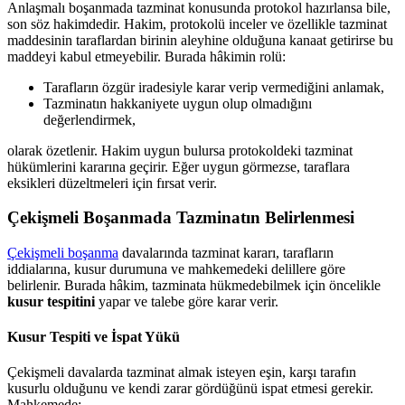
Anlaşmalı boşanmada tazminat konusunda protokol hazırlansa bile,
son söz hakimdedir. Hakim, protokolü inceler ve özellikle tazminat
maddesinin taraflardan birinin aleyhine olduğuna kanaat getirirse bu
maddeyi kabul etmeyebilir. Burada hâkimin rolü:
Tarafların özgür iradesiyle karar verip vermediğini anlamak,
Tazminatın hakkaniyete uygun olup olmadığını
değerlendirmek,
olarak özetlenir. Hakim uygun bulursa protokoldeki tazminat
hükümlerini kararına geçirir. Eğer uygun görmezse, taraflara
eksikleri düzeltmeleri için fırsat verir.
Çekişmeli Boşanmada Tazminatın Belirlenmesi
Çekişmeli boşanma
davalarında tazminat kararı, tarafların
iddialarına, kusur durumuna ve mahkemedeki delillere göre
belirlenir. Burada hâkim, tazminata hükmedebilmek için öncelikle
kusur tespitini
yapar ve talebe göre karar verir.
Kusur Tespiti ve İspat Yükü
Çekişmeli davalarda tazminat almak isteyen eşin, karşı tarafın
kusurlu olduğunu ve kendi zarar gördüğünü ispat etmesi gerekir.
Mahkemede;