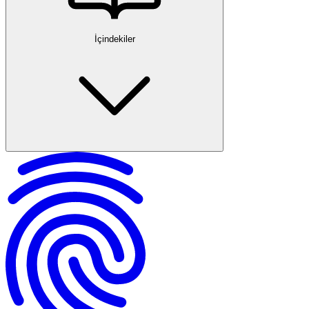
İçindekiler
Boşanmada Maddi ve Manevi Tazminat Nedir?
Tazminatın Hukuki Dayanakları
Maddi ve Manevi Tazminatın Amacı
Maddi Tazminat
Manevi Tazminat
Anlaşmalı ve Çekişmeli Boşanma Tazminatları
Dilekçe Hazırlama ve Sunulma Süreci
Görevli ve Yetkili Mahkeme
Harç ve Masraf Durumu
Kararın İcra Edilebilirliği
Faiz ve Başlangıç Tarihi
Özel Durumlar ve Dikkat Edilmesi Gerekenler