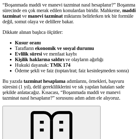
“Boşanmada maddi ve manevi tazminat nasıl hesaplanır?” Boşanma
sürecinde en çok merak edilen konulardan biridir. Mahkeme,
maddi
tazminat
ve
manevi tazminat
miktarını belirlerken tek bir formüle
değil, somut olaya ve delillere bakar.
Dikkate alınan başlıca ölçütler:
Kusur oranı
Tarafların
ekonomik ve sosyal durumu
Evlilik süresi
ve menfaat kaybı
Kişilik haklarına saldırı
ve olayların ağırlığı
Hukuki dayanak:
TMK 174
Ödeme şekli ve faiz (toptan/irat; faiz kesinleşmeden sonra)
Bu yazıda
tazminat hesaplama
adımlarını, örnekleri, başvuru
süresini (1 yıl), delil gerekliliklerini ve sık yapılan hataları sade
şekilde anlatacağız. Kısacası, “Boşanmada maddi ve manevi
tazminat nasıl hesaplanır?” sorusunu adım adım ele alıyoruz.